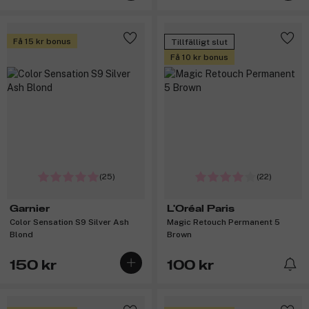
Få 15 kr bonus
Tillfälligt slut
Få 10 kr bonus
(25)
(22)
Garnier
L'Oréal Paris
Color Sensation S9 Silver Ash
Magic Retouch Permanent 5
Blond
Brown
150 kr
100 kr