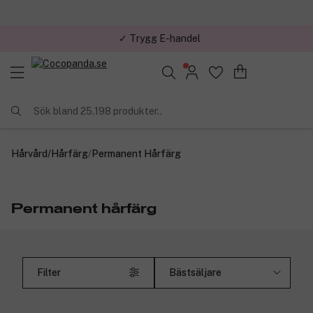
✓ Trygg E-handel
Sök bland 25.198 produkter..
Hårvård
/
Hårfärg
/
Permanent Hårfärg
Permanent hårfärg
Filter