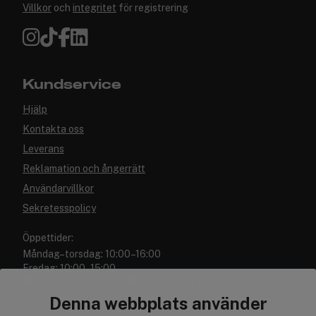
Villkor
och
integritet
för registrering
Kundservice
Hjälp
Kontakta oss
Leverans
Reklamation och ångerrätt
Användarvillkor
Sekretesspolicy
Öppettider:
Måndag–torsdag: 10:00–16:00
Fredag: 10:00–15:00
Denna webbplats använder