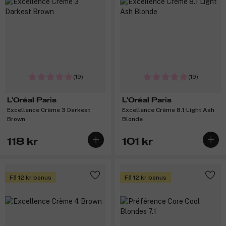
(19)
(19)
L'Oréal Paris
L'Oréal Paris
Excellence Crème 3 Darkest
Excellence Crème 8.1 Light Ash
Brown
Blonde
118 kr
101 kr
Få 12 kr bonus
Få 12 kr bonus