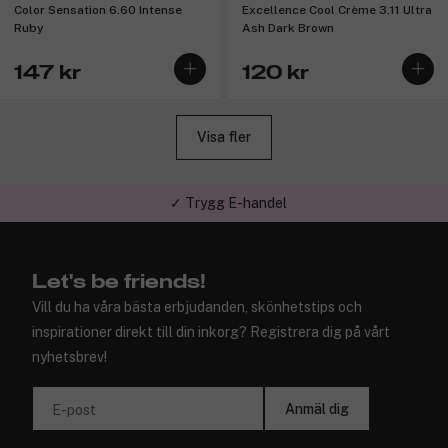
Color Sensation 6.60 Intense
Excellence Cool Crème 3.11 Ultra
Ruby
Ash Dark Brown
147 kr
120 kr
Visa fler
✓ Trygg E-handel
Let's be friends!
Vill du ha våra bästa erbjudanden, skönhetstips och
inspirationer direkt till din inkorg? Registrera dig på vårt
nyhetsbrev!
Anmäl dig
E-post