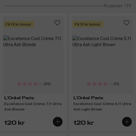
Produkter: 170
Få 12 kr bonus
Få 12 kr bonus
(29)
(21)
L'Oréal Paris
L'Oréal Paris
Excellence Cool Crème 7.11 Ultra
Excellence Cool Crème 5.11 Ultra
Ash Blonde
Ash Light Brown
120 kr
120 kr