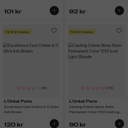
Cherry
101 kr
92 kr
Få 12 kr bonus
Få 9 kr bonus
(19)
(173)
L'Oréal Paris
L'Oréal Paris
Excellence Cool Crème 4.11 Ultra
Casting Crème Gloss Semi-
Ash Brown
Permanent Color 1010 Iced Light
Blonde
120 kr
90 kr