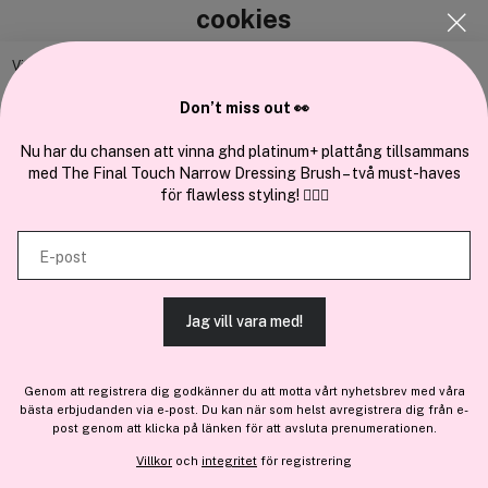
cookies
Vi använder enhetsidentifierare för att anpassa innehållet och
annonserna till användarna, tillhandahålla funktioner för sociala medier
Don’t miss out 👀
Cocopanda.se
och analysera vår trafik. Vi vidarebefordrar även sådana identifierare
och annan information från din enhet till de sociala medier och annons-
Nu har du chansen att vinna ghd platinum+ plattång tillsammans
Om oss
med The Final Touch Narrow Dressing Brush – två must-haves
och analysföretag som vi samarbetar med. Dessa kan i sin tur
Bli medlem
för flawless styling! 💇‍♀️✨
kombinera informationen med annan information som du har
Samarbeta med oss
tillhandahållit eller som de har samlat in när du har använt deras
E-post
tjänster.
Jag vill vara med!
TILLÅT ALLA COOKIES
En del av
Brandsdal Group AS
Genom att registrera dig godkänner du att motta vårt nyhetsbrev med våra
För personlig vägledning om professionella hårprodukter, klicka
bästa erbjudanden via e-post. Du kan när som helst avregistrera dig från e-
VISA DETALJER
här
.
post genom att klicka på länken för att avsluta prenumerationen.
Villkor
och
integritet
för registrering