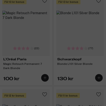
Få 10 kr bonus
Få 13 kr bonus
(22)
(77)
L'Oréal Paris
Schwarzkopf
Magic Retouch Permanent 7
Blonde L101 Silver Blonde
Dark Blonde
100 kr
130 kr
Få 12 kr bonus
Få 11 kr bonus