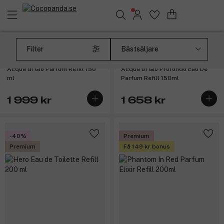
Sök bland 25.195 produkter..
(3)
Filter
Armani
Armani
Acqua di Giò Parfum Refill 150
Acqua Di Giò Profondo Eau De
ml
Parfum Refill 150ml
1 999 kr
1 658 kr
-40%
Premium
Premium
Få 149 kr bonus