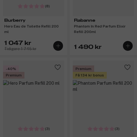
(8)
Burberry
Rabanne
Hero Eau de Toilette Refill 200
Phantom In Red Parfum Elixir
ml
Refill 200ml
1 047 kr
1 490 kr
Tidigare 1 745 kr
-40%
Premium
Premium
Få 134 kr bonus
(3)
(3)