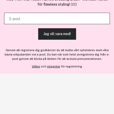
Bli medlem
för flawless styling! 💇‍♀️✨
kombinera informationen med annan information som du har
Samarbeta med oss
tillhandahållit eller som de har samlat in när du har använt deras
E-post
tjänster.
Jag vill vara med!
TILLÅT ALLA COOKIES
En del av
Brandsdal Group AS
Genom att registrera dig godkänner du att motta vårt nyhetsbrev med våra
För personlig vägledning om professionella hårprodukter, klicka
bästa erbjudanden via e-post. Du kan när som helst avregistrera dig från e-
VISA DETALJER
här
.
post genom att klicka på länken för att avsluta prenumerationen.
Villkor
och
integritet
för registrering