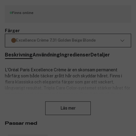
Finns online
Färger
Excellence Crème 7.31 Golden Beige Blonde
Beskrivning
Användning
Ingredienser
Detaljer
L'Oréal Paris Excellence Crème är en skonsam permanent
hårfärg som både täcker grått hår och skyddar håret. Finns i
flera klassiska och eleganta färger som ger ett vackert,
långvarigt resultat. Triple Care Color-systemet stärker håret för
att minimera skador under färgningen. Den dubbelt så dryga
Stäng
färgen droppar inte. Innehåller hyaluronsyra, som ger håret tio
gånger så mycket fukt.** Täcker grått hår upp till 100 procent
Läs mer
och passar alla hårtyper.
Täcker grått hår upp till 100 procent.
Passar med
Triple Care Color-system med hyaluronsyra.
Tio gånger så mycket fukt.**