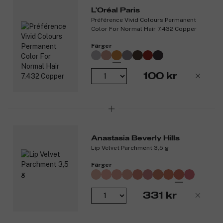
Dubbelt så dryg färgblandning – droppar inte.*
L'Oréal Paris
Préférence Vivid Colours Permanent
Förpackningen innehåller: Färgkräm, framkallningskräm,
Color For Normal Hair 7.432 Copper
efterbehandlingsschampo, efterbehandling, kam, handskar och
bruksanvisning.
Färger
*Jämfört med tidigare färgblandning. **Instrumentellt test.
100 kr
Produktnummer:
3297859
Anastasia Beverly Hills
Lip Velvet Parchment 3,5 g
Färger
331 kr