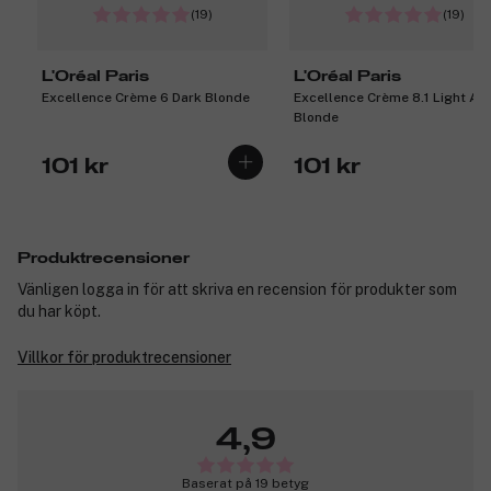
(19)
(19)
L'Oréal Paris
L'Oréal Paris
Excellence Crème 6 Dark Blonde
Excellence Crème 8.1 Light As
Blonde
101 kr
101 kr
Produktrecensioner
Vänligen logga in för att skriva en recension för produkter som
du har köpt.
Villkor för produktrecensioner
4,9
Baserat på 19 betyg