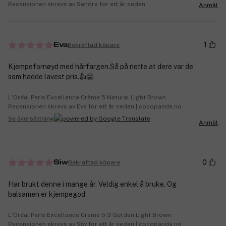
Recensionen skrevs av Sandra för ett år sedan
Anmäl
1
Bekräftad köpare
Eva
Kjempefornøyd med hårfargen.Så på nette at dere var de
som hadde lavest pris.👍🤗
L'Oréal Paris Excellence Crème 5 Natural Light Brown
Recensionen skrevs av Eva för ett år sedan | cocopanda.no
Se översättning
Anmäl
0
Bekräftad köpare
Siw
Har brukt denne i mange år. Veldig enkel å bruke. Og
balsamen er kjempegod
L'Oréal Paris Excellence Creme 5.3 Golden Light Brown
Recensionen skrevs av Siw för ett år sedan | cocopanda.no