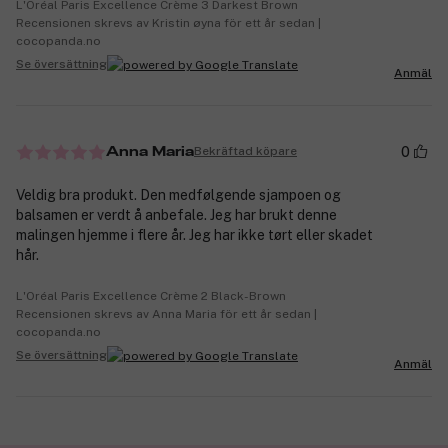
L'Oréal Paris Excellence Crème 3 Darkest Brown
Recensionen skrevs av Kristin øyna för ett år sedan |
cocopanda.no
Se översättning
Anmäl
0
Bekräftad köpare
Anna Maria
Veldig bra produkt. Den medfølgende sjampoen og
balsamen er verdt å anbefale. Jeg har brukt denne
malingen hjemme i flere år. Jeg har ikke tørt eller skadet
hår.
L'Oréal Paris Excellence Crème 2 Black-Brown
Recensionen skrevs av Anna Maria för ett år sedan |
cocopanda.no
Se översättning
Anmäl