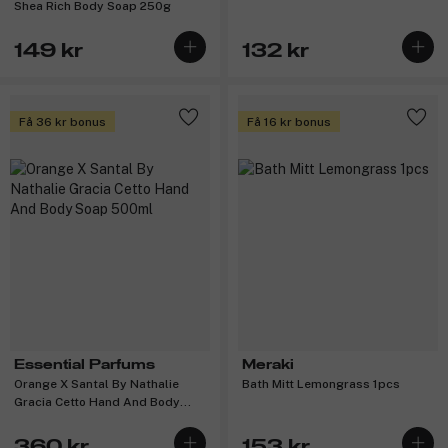
Shea Rich Body Soap 250g
149 kr
132 kr
Få 36 kr bonus
Få 16 kr bonus
Essential Parfums
Meraki
Orange X Santal By Nathalie
Bath Mitt Lemongrass 1pcs
Gracia Cetto Hand And Body
Soap 500ml
360 kr
153 kr