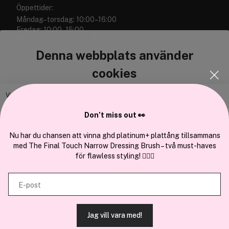
Öppettider:
Måndag–torsdag: 10:00–16:00
Fredag: 10:00–15:00
Denna webbplats använder
cookies
Vi använder enhetsidentifierare för att anpassa innehållet och
annonserna till användarna, tillhandahålla funktioner för sociala medier
Don’t miss out 👀
Cocopanda.se
och analysera vår trafik. Vi vidarebefordrar även sådana identifierare
och annan information från din enhet till de sociala medier och annons-
Nu har du chansen att vinna ghd platinum+ plattång tillsammans
Om oss
med The Final Touch Narrow Dressing Brush – två must-haves
och analysföretag som vi samarbetar med. Dessa kan i sin tur
Bli medlem
för flawless styling! 💇‍♀️✨
kombinera informationen med annan information som du har
Samarbeta med oss
tillhandahållit eller som de har samlat in när du har använt deras
E-post
tjänster.
Jag vill vara med!
TILLÅT ALLA COOKIES