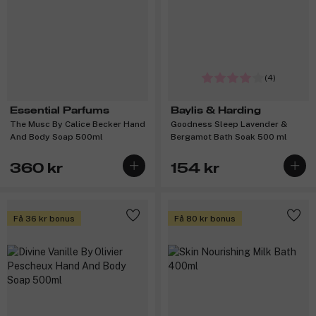
(4)
Essential Parfums
Baylis & Harding
The Musc By Calice Becker Hand
Goodness Sleep Lavender &
And Body Soap 500ml
Bergamot Bath Soak 500 ml
360 kr
154 kr
Få 36 kr bonus
Få 80 kr bonus