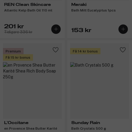
REN Clean Skincare
Meraki
Atlantic Kelp Bath Oil 110 ml
Bath Mitt Eucalyptus 1pcs
201 kr
153 kr
Tidigare 336 kr
Premium
Få 14 kr bonus
Få 15 kr bonus
L'Occitane
Sunday Rain
en Provence Shea Butter Karité
Bath Crystals 500 g