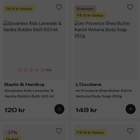
Få 12 kr bonus
Premium
Få 15 kr bonus
(14)
Baylis & Harding
L'Occitane
Goodness Kids Lavender &
en Provence Shea Butter Karité
Vanilla Bubble Bath 500 ml
Verbena Body Soap 250g
120 kr
149 kr
-37%
Få 14 kr bonus
Outlet