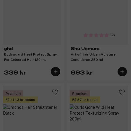
(12)
ghd
Shu Uemura
Bodyguard Heat Protect Spray
Art of Hair Urban Moisture
For Coloured Hair 120 ml
Conditioner 250 ml
339 kr
693 kr
Premium
Premium
Få 1 143 kr bonus
Få 87 kr bonus