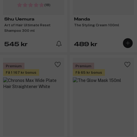
(18)
Shu Uemura
Manda
Art of Hair Ultimate Reset
The Styling Cream 100ml
Shampoo 300 ml
545 kr
489 kr
Premium
Premium
Få 1 167 kr bonus
Få 65 kr bonus