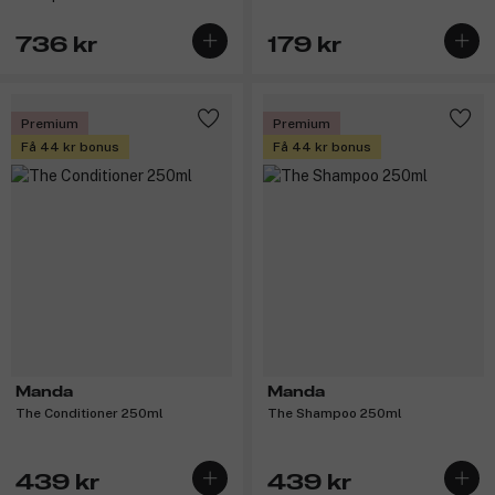
736 kr
179 kr
Premium
Premium
Få 44 kr bonus
Få 44 kr bonus
Manda
Manda
The Conditioner 250ml
The Shampoo 250ml
439 kr
439 kr