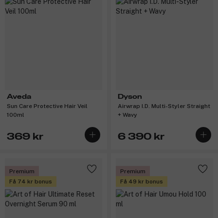
Aveda
Dyson
Sun Care Protective Hair Veil
Airwrap I.D. Multi-Styler Straight
100ml
+ Wavy
369 kr
6 390 kr
Premium
Premium
Få 74 kr bonus
Få 49 kr bonus