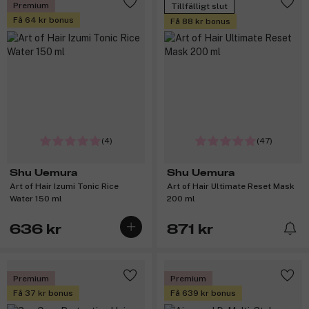
Premium
Tillfälligt slut
Få 64 kr bonus
Få 88 kr bonus
(4)
(47)
Shu Uemura
Shu Uemura
Art of Hair Izumi Tonic Rice
Art of Hair Ultimate Reset Mask
Water 150 ml
200 ml
636 kr
871 kr
Premium
Premium
Få 37 kr bonus
Få 639 kr bonus