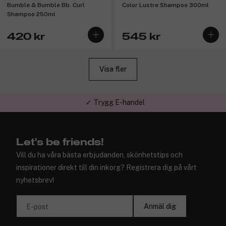
Bumble & Bumble Bb. Curl
Color Lustre Shampoo 300ml
Shampoo 250ml
420 kr
545 kr
Visa fler
✓ Trygg E-handel
Let's be friends!
Vill du ha våra bästa erbjudanden, skönhetstips och
inspirationer direkt till din inkorg? Registrera dig på vårt
nyhetsbrev!
Anmäl dig
E-post