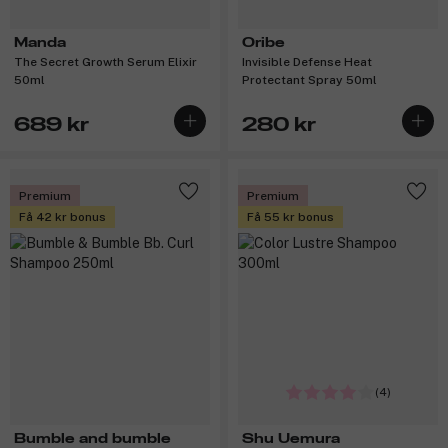
Manda
Oribe
The Secret Growth Serum Elixir
Invisible Defense Heat
50ml
Protectant Spray 50ml
689 kr
280 kr
Premium
Premium
Få 42 kr bonus
Få 55 kr bonus
(4)
Bumble and bumble
Shu Uemura