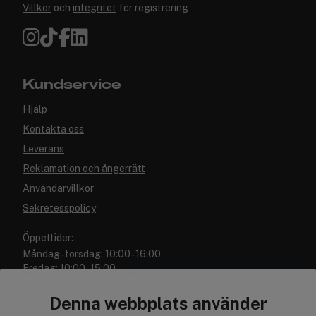
Villkor
och
integritet
för registrering
Kundservice
Hjälp
Kontakta oss
Leverans
Reklamation och ångerrätt
Användarvillkor
Sekretesspolicy
Öppettider:
Måndag–torsdag: 10:00–16:00
Fredag: 10:00–15:00
Denna webbplats använder