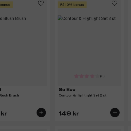
 bonus
Få 10% bonus
(3)
d
So Eco
Blush Brush
Contour & Highlight Set 2 st
kr
149 kr