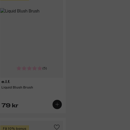
(5)
e.l.f.
Liquid Blush Brush
79 kr
Få 10% bonus