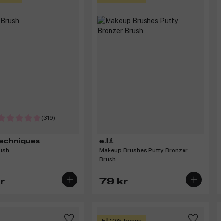
(319)
Techniques
e.l.f.
ush
Makeup Brushes Putty Bronzer
Brush
r
79 kr
Få 10% bonus