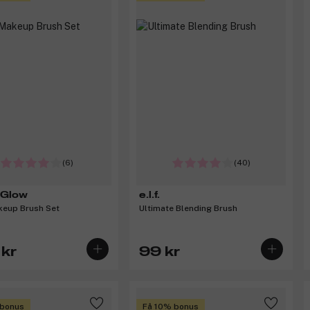
(6)
(40)
 Glow
e.l.f.
keup Brush Set
Ultimate Blending Brush
kr
99 kr
 bonus
Få 10% bonus