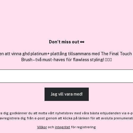
✓ Över 1,5 mil
ktura
✓ Trygg E-handel
Sök bland 25.390 produkter..
Don’t miss out 👀
en att vinna ghd platinum+ plattång tillsammans med The Final Touch
Brush – två must-haves för flawless styling! 💇‍♀️✨
Jag vill vara med!
ra dig godkänner du att motta vårt nyhetsbrev med våra bästa erbjudanden via e-p
 avregistrera dig från e-post genom att klicka på länken för att avsluta prenumerat
Villkor
och
integritet
för registrering
 bonus
-20%