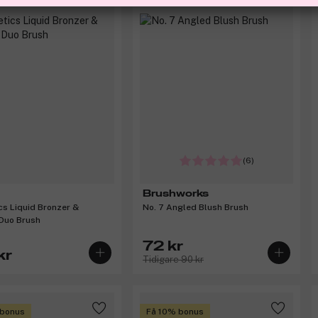
(6)
Brushworks
s Liquid Bronzer &
No. 7 Angled Blush Brush
Duo Brush
72 kr
kr
Tidigare 90 kr
 bonus
Få 10% bonus