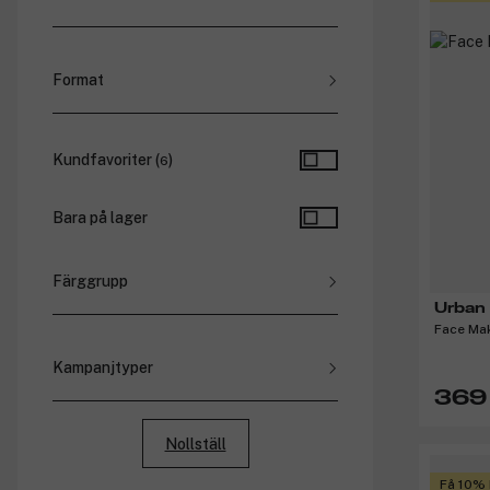
Kräm (
1
)
Format
Set (
2
)
Standard (
2
)
Kundfavoriter (
)
6
Bara på lager
Färggrupp
Urban
Face Ma
Kampanjtyper
369 
Rabatterade priser
Paketpriser
Nollställ
Medlemspriser
Bonus
Få 10%