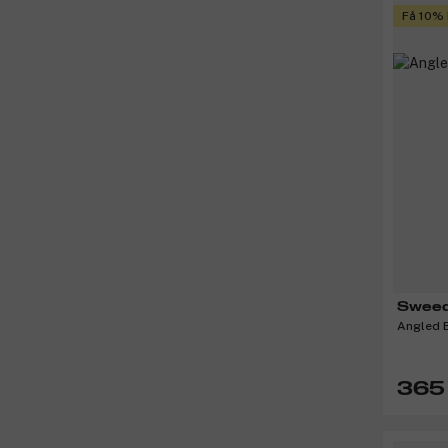
Få 10%
Swee
Angled 
365 