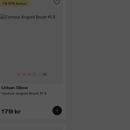
Få 10% bonus
(9)
Urban Glow
Contour Angled Brush #1.9
179 kr