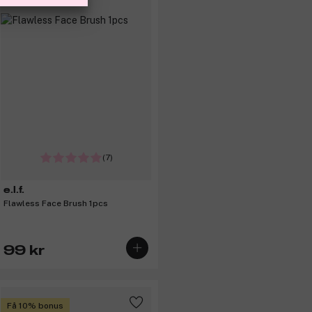
(7)
e.l.f.
Flawless Face Brush 1pcs
99 kr
Få 10% bonus