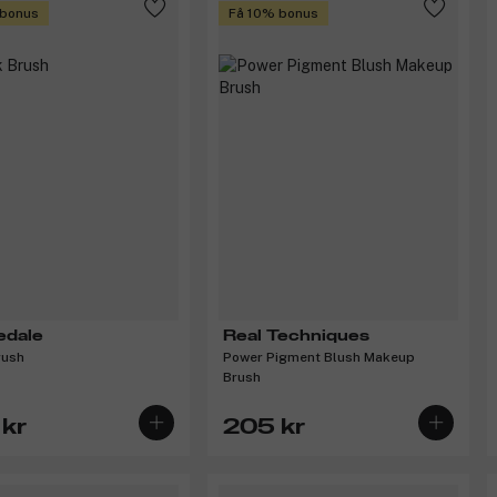
 bonus
Få 10% bonus
redale
Real Techniques
rush
Power Pigment Blush Makeup
Brush
kr
205 kr