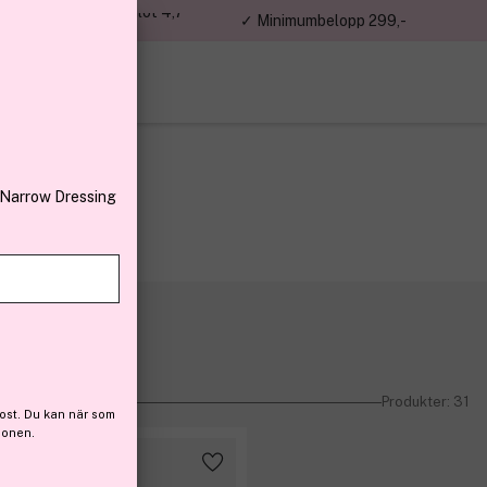
jon kunder – Trustpilot 4,7
✓ Minimumbelopp 299,-
av 5
 Narrow Dressing
Produkter: 31
ost. Du kan när som
ionen.
Få 10% bonus