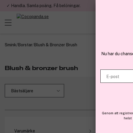
✓ Handla. Samla poäng. Få belöningar.
✓ Betala med fa
Smink
/
Borstar
/
Blush & Bronzer Brush
Nu har du chans
Blush & bronzer brush
E-post
Genom att registre
helst
Få 10%
Varumärke