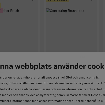
(26)
nna webbplats använder cook
a
e.l.f.
her Brush
Contouring Brush 1pcs
änder enhetsidentifierare för att anpassa innehållet och annonserna till
arna, tillhandahålla funktioner för sociala medier och analysera vår trafik. 
r
109 kr
befordrar även sådana identifierare och annan information från din enhet ti
 154 kr
la medier och annons- och analysföretag som vi samarbetar med. Dessa kan 
mbinera informationen med annan information som du har tillhandahållit el