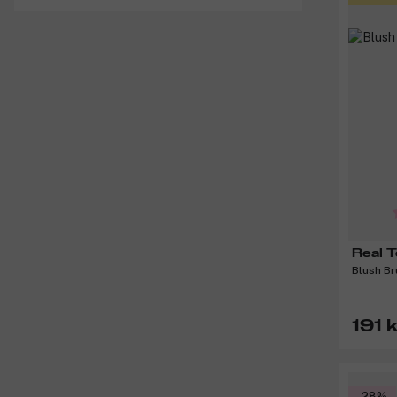
Real 
Blush Br
191 k
-28%