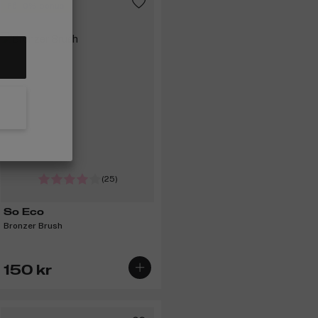
Få 10% bonus
(25)
So Eco
Bronzer Brush
150 kr