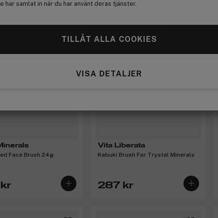
 har samlat in när du har använt deras tjänster.
 bonus
Få 10% bonus
TILLÅT ALLA COOKIES
VISA DETALJER
inerals
Vita Liberata
led Face Brush 24g
Kabuki Brush For Trystal Minerals
kr
287 kr