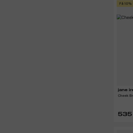
Få 10%
jane i
Cheek B
535 