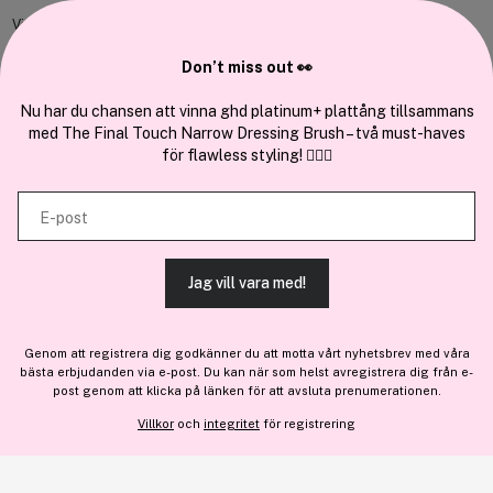
Vi använder enhetsidentifierare för att anpassa innehållet och
annonserna till användarna, tillhandahålla funktioner för sociala medier
Don’t miss out 👀
Cocopanda.se
och analysera vår trafik. Vi vidarebefordrar även sådana identifierare
och annan information från din enhet till de sociala medier och annons-
Nu har du chansen att vinna ghd platinum+ plattång tillsammans
Om oss
med The Final Touch Narrow Dressing Brush – två must-haves
och analysföretag som vi samarbetar med. Dessa kan i sin tur
Bli medlem
för flawless styling! 💇‍♀️✨
kombinera informationen med annan information som du har
Samarbeta med oss
tillhandahållit eller som de har samlat in när du har använt deras
E-post
tjänster.
Jag vill vara med!
TILLÅT ALLA COOKIES
En del av
Brandsdal Group AS
Genom att registrera dig godkänner du att motta vårt nyhetsbrev med våra
För personlig vägledning om professionella hårprodukter, klicka
bästa erbjudanden via e-post. Du kan när som helst avregistrera dig från e-
VISA DETALJER
här
.
post genom att klicka på länken för att avsluta prenumerationen.
Villkor
och
integritet
för registrering