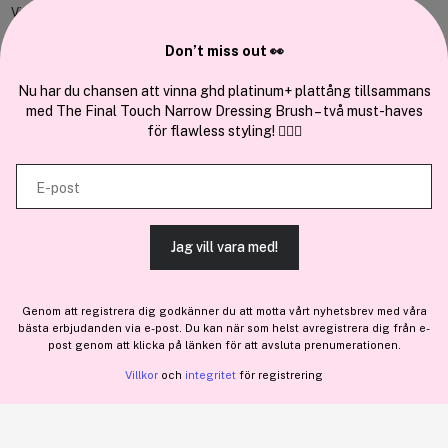
Vi använder enhetsidentifierare för att anpassa innehållet och
annonserna till användarna, tillhandahålla funktioner för sociala medier
Don’t miss out 👀
Cocopanda.se
och analysera vår trafik. Vi vidarebefordrar även sådana identifierare
och annan information från din enhet till de sociala medier och annons-
Nu har du chansen att vinna ghd platinum+ plattång tillsammans
Om oss
med The Final Touch Narrow Dressing Brush – två must-haves
och analysföretag som vi samarbetar med. Dessa kan i sin tur
Bli medlem
för flawless styling! 💇‍♀️✨
kombinera informationen med annan information som du har
Samarbeta med oss
tillhandahållit eller som de har samlat in när du har använt deras
E-post
tjänster.
Jag vill vara med!
TILLÅT ALLA COOKIES
En del av
Brandsdal Group AS
Genom att registrera dig godkänner du att motta vårt nyhetsbrev med våra
För personlig vägledning om professionella hårprodukter, klicka
bästa erbjudanden via e-post. Du kan när som helst avregistrera dig från e-
VISA DETALJER
här
.
post genom att klicka på länken för att avsluta prenumerationen.
Villkor
och
integritet
för registrering