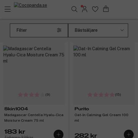
Sök bland 25.329 produkter..
198 kr
122 kr
Filter
-20%
Få 29 kr bonus
(9)
(15)
Skin1004
Purito
Madagascar Centella Hyalu-Cica
Oat-In Calming Gel Cream 100
Moisture Cream 75 ml
ml
183 kr
282 kr
Tidigare 229 kr