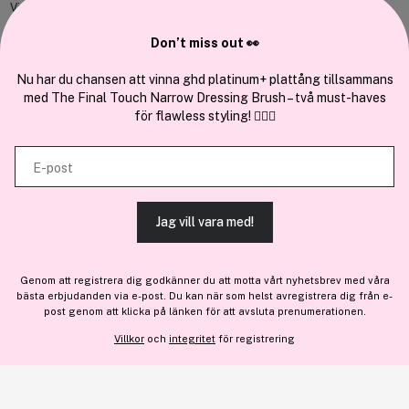
Vi använder enhetsidentifierare för att anpassa innehållet och
annonserna till användarna, tillhandahålla funktioner för sociala medier
Don’t miss out 👀
Cocopanda.se
och analysera vår trafik. Vi vidarebefordrar även sådana identifierare
och annan information från din enhet till de sociala medier och annons-
Nu har du chansen att vinna ghd platinum+ plattång tillsammans
Om oss
med The Final Touch Narrow Dressing Brush – två must-haves
och analysföretag som vi samarbetar med. Dessa kan i sin tur
Bli medlem
för flawless styling! 💇‍♀️✨
kombinera informationen med annan information som du har
Samarbeta med oss
tillhandahållit eller som de har samlat in när du har använt deras
E-post
tjänster.
Jag vill vara med!
TILLÅT ALLA COOKIES
En del av
Brandsdal Group AS
Genom att registrera dig godkänner du att motta vårt nyhetsbrev med våra
För personlig vägledning om professionella hårprodukter, klicka
bästa erbjudanden via e-post. Du kan när som helst avregistrera dig från e-
VISA DETALJER
här
.
post genom att klicka på länken för att avsluta prenumerationen.
Villkor
och
integritet
för registrering