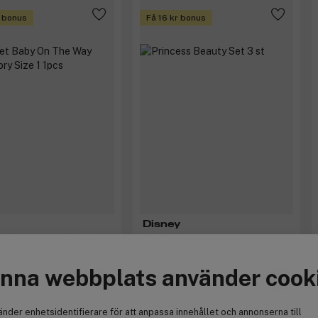
r bonus
Få 16 kr bonus
Disney
 Baby On The Way Latex
Princess Beauty Set 3 st
e 1 1pcs
nna webbplats använder cook
kr
160 kr
änder enhetsidentifierare för att anpassa innehållet och annonserna till