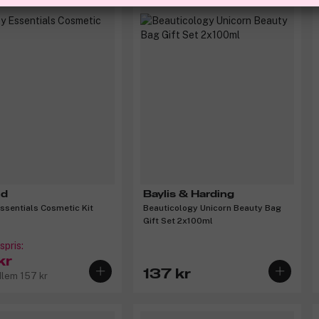
nd
Baylis & Harding
ssentials Cosmetic Kit
Beauticology Unicorn Beauty Bag
Gift Set 2x100ml
pris:
kr
137 kr
dlem 157 kr