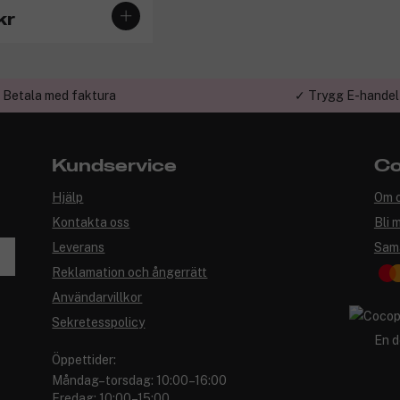
kr
 Betala med faktura
✓ Trygg E-handel
Kundservice
Co
Hjälp
Om 
Kontakta oss
Bli 
Leverans
Sam
Reklamation och ångerrätt
Användarvillkor
Sekretesspolicy
En d
Öppettider:
Måndag–torsdag: 10:00–16:00
Fredag: 10:00–15:00