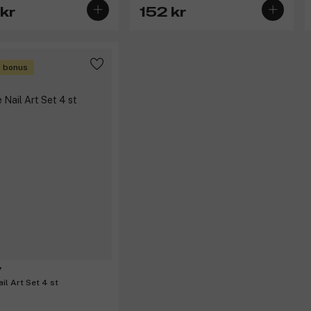
kr
152 kr
r bonus
y
il Art Set 4 st