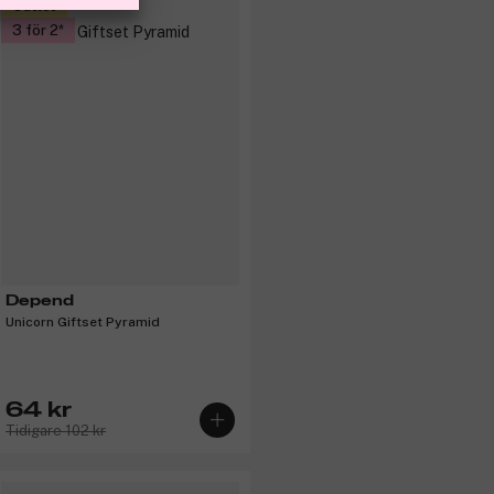
Outlet
3 för 2
Depend
Unicorn Giftset Pyramid
64 kr
Tidigare 102 kr