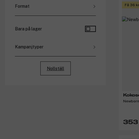
Få 36 k
Format
Set (
10
)
Bara på lager
Kampanjtyper
Rabatterade priser
Paketpriser
Nollställ
Medlemspriser
Bonus
Kokos
Newborn 
353 