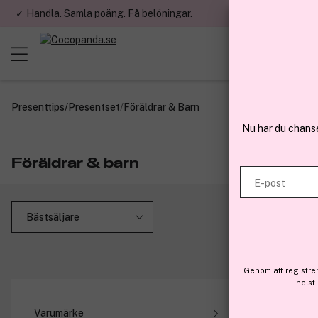
✓ Handla. Samla poäng. Få belöningar.
✓ Betala med fa
Presenttips
/
Presentset
/
Föräldrar & Barn
Nu har du chans
Föräldrar & barn
E-post
Genom att registre
helst
Medlem
Varumärke