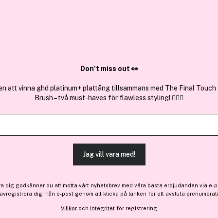
✓ Över 1,5 mil
ktura
✓ Trygg E-handel
Sök bland 25.264 produkter..
Don’t miss out 👀
en att vinna ghd platinum+ plattång tillsammans med The Final Touch
Brush – två must-haves för flawless styling! 💇‍♀️✨
Jag vill vara med!
ra dig godkänner du att motta vårt nyhetsbrev med våra bästa erbjudanden via e-p
 avregistrera dig från e-post genom att klicka på länken för att avsluta prenumerat
Villkor
och
integritet
för registrering
 -30%
Få 14 kr bonus