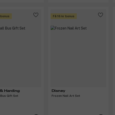
r bonus
Få 16 kr bonus
 & Harding
Disney
 Bus Gift Set
Frozen Nail Art Set