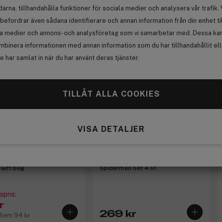
arna, tillhandahålla funktioner för sociala medier och analysera vår trafik. 
 -30%
Få 27 kr bonus
befordrar även sådana identifierare och annan information från din enhet ti
la medier och annons- och analysföretag som vi samarbetar med. Dessa kan 
mbinera informationen med annan information som du har tillhandahållit el
 har samlat in när du har använt deras tjänster.
TILLÅT ALLA COOKIES
VISA DETALJER
nd
Marvel
 Gift Bag
Spiderman Set 4 st
pris:
r
269 kr
dlem 94 kr