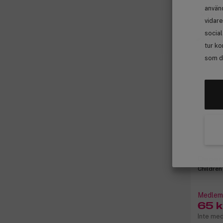
använd
Medlem
vidare
socia
tur ko
som de
Depe
Children
Medlems
65 k
Inte me