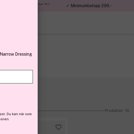
jon kunder – Trustpilot 4,7
✓ Minimumbelopp 299,-
av 5
 Narrow Dressing
Produkter: 16
ost. Du kan när som
ionen.
-37%