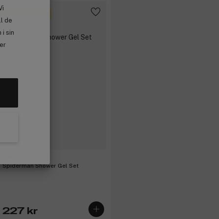
Vi
Få 23 kr bonus
ll de
i sin
ler
Marvel
Spiderman Shower Gel Set
227 kr