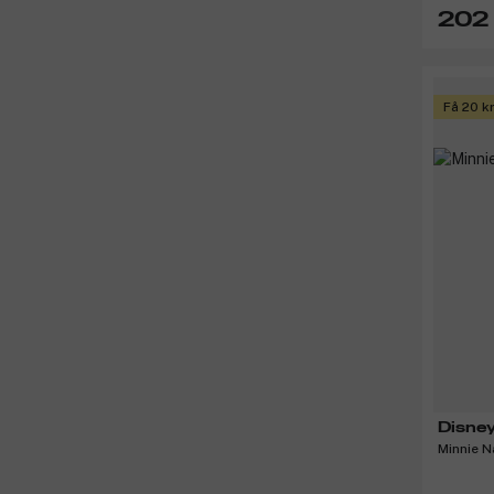
202 
Få 20 k
Disne
Minnie Na