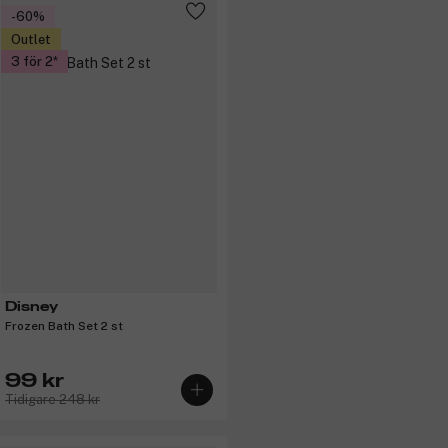
-60%
Outlet
3 för 2
Disney
Frozen Bath Set 2 st
99 kr
Tidigare 248 kr