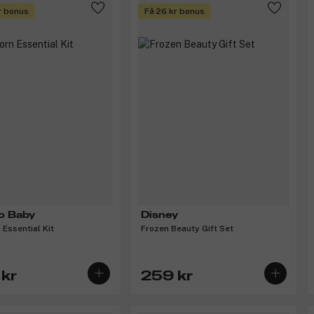
r bonus
Få 26 kr bonus
o Baby
Disney
Essential Kit
Frozen Beauty Gift Set
kr
259 kr