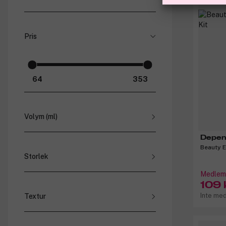
Baylis & Harding (
2
)
BIBS (
1
)
Pris
Depend (
4
)
Disney (
6
)
Kokoso Baby (
1
)
Marvel (
2
)
Volym (ml)
Depe
Beauty E
Storlek
Medlems
109 
1 (
1
)
Inte me
Textur
Flytande (
1
)