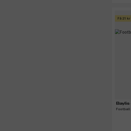
Få 21 k
Baylis
Football