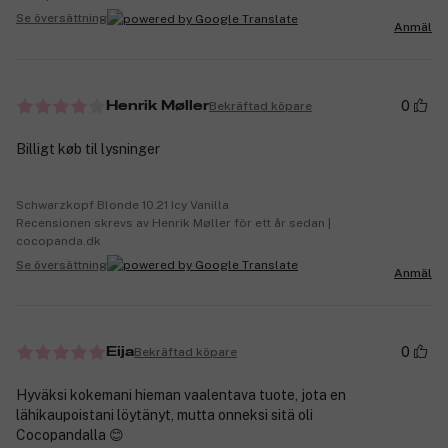
Se översättning
Anmäl
0
Bekräftad köpare
Henrik Møller
Billigt køb til lysninger
Schwarzkopf Blonde 10.21 Icy Vanilla
Recensionen skrevs av Henrik Møller för ett år sedan |
cocopanda.dk
Se översättning
Anmäl
0
Bekräftad köpare
Eija
Hyväksi kokemani hieman vaalentava tuote, jota en
lähikaupoistani löytänyt, mutta onneksi sitä oli
Cocopandalla 😊