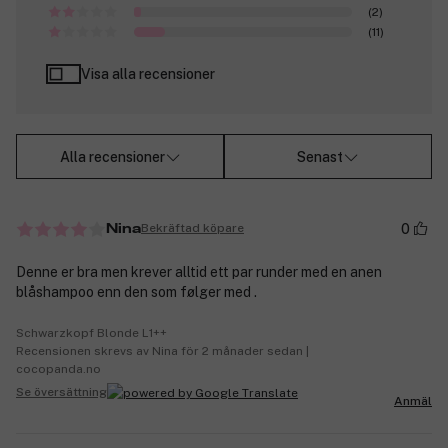
(2)
(11)
Visa alla recensioner
Alla recensioner
Senast
0
Bekräftad köpare
Nina
Denne er bra men krever alltid ett par runder med en anen
blåshampoo enn den som følger med .
Schwarzkopf Blonde L1++
Recensionen skrevs av Nina för 2 månader sedan |
cocopanda.no
Se översättning
Anmäl