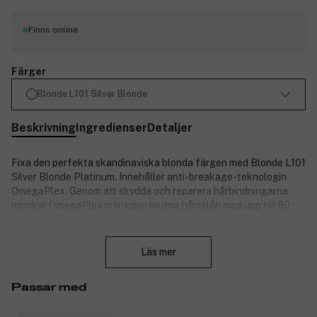
Finns online
Färger
Blonde L101 Silver Blonde
Beskrivning
Ingredienser
Detaljer
Fixa den perfekta skandinaviska blonda färgen med Blonde L101
Silver Blonde Platinum. Innehåller anti-breakage-teknologin
OmegaPlex. Genom att skydda och reparera hårbindningarna
minskar OmegaPlex mängden brutna hårstrån med upp till 80
procent. Håret blir upp till åtta nyanser ljusare och kommer tack
Stäng
vare OmegaPlex att kännas mjukt och fylligt. Färgen innehåller
en samling blonda pigment med kalla undertoner för en modern
Läs mer
look utan gula nyanser.
Gör håret upp till åtta nyanser ljusare. Passar mellanblont till
Passar med
mörkblont hår. Innehåller anti-breakage-teknologin OmegaPlex.