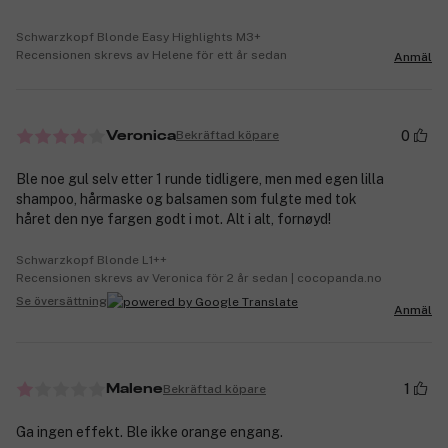
Schwarzkopf Blonde Easy Highlights M3+
Recensionen skrevs av Helene för ett år sedan
Anmäl
0
Bekräftad köpare
Veronica
Ble noe gul selv etter 1 runde tidligere, men med egen lilla
shampoo, hårmaske og balsamen som fulgte med tok
håret den nye fargen godt i mot. Alt i alt, fornøyd!
Schwarzkopf Blonde L1++
Recensionen skrevs av Veronica för 2 år sedan | cocopanda.no
Se översättning
Anmäl
1
Bekräftad köpare
Malene
Ga ingen effekt. Ble ikke orange engang.