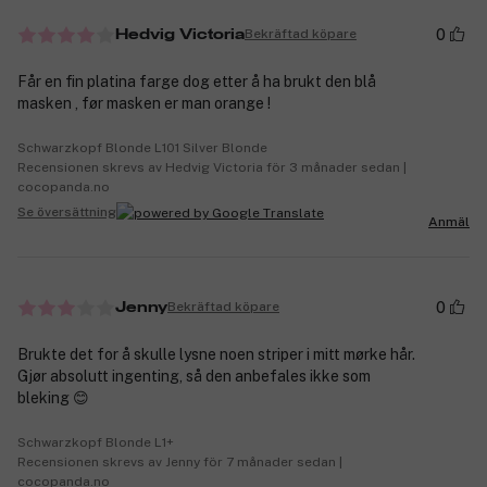
0
Bekräftad köpare
Hedvig Victoria
Får en fin platina farge dog etter å ha brukt den blå
masken , før masken er man orange !
Schwarzkopf Blonde L101 Silver Blonde
Recensionen skrevs av Hedvig Victoria för 3 månader sedan |
cocopanda.no
Se översättning
Anmäl
0
Bekräftad köpare
Jenny
Brukte det for å skulle lysne noen striper i mitt mørke hår.
Gjør absolutt ingenting, så den anbefales ikke som
bleking 😊
Schwarzkopf Blonde L1+
Recensionen skrevs av Jenny för 7 månader sedan |
cocopanda.no