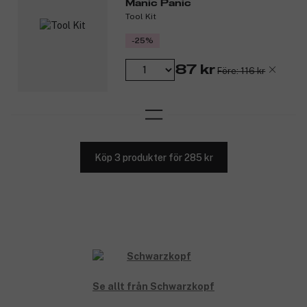
Manic Panic
Tool Kit
-25%
87 kr
Före: 116 kr
Köp 3 produkter för 285 kr
Se allt från Schwarzkopf