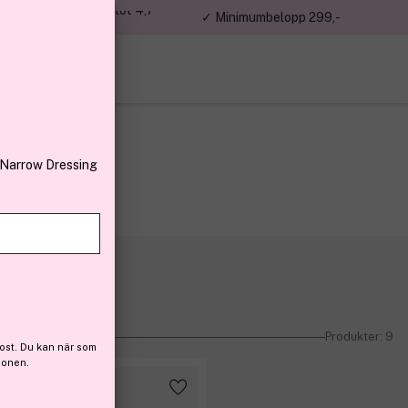
jon kunder – Trustpilot 4,7
✓ Minimumbelopp 299,-
av 5
 Narrow Dressing
Produkter: 9
ost. Du kan när som
ionen.
Få 10% bonus