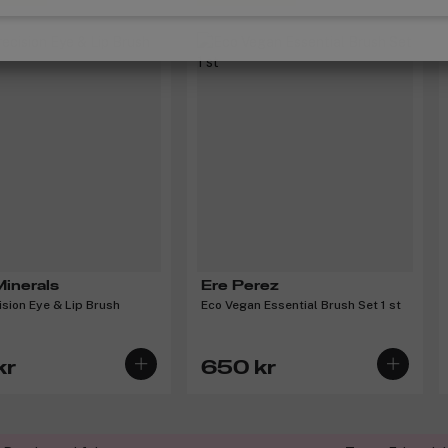
inerals
Ere Perez
ision Eye & Lip Brush
Eco Vegan Essential Brush Set 1 st
kr
650 kr