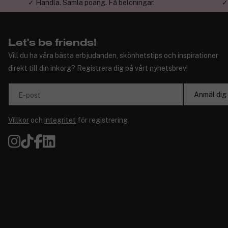
✓ Handla. Samla poäng. Få belöningar.
✓
Let's be friends!
Vill du ha våra bästa erbjudanden, skönhetstips och inspirationer
direkt till din inkorg? Registrera dig på vårt nyhetsbrev!
Anmäl dig
E-post
Villkor
och
integritet
för registrering