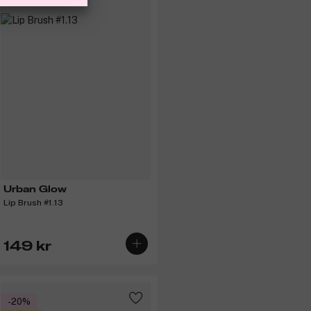
Urban Glow
Lip Brush #1.13
149 kr
-20%