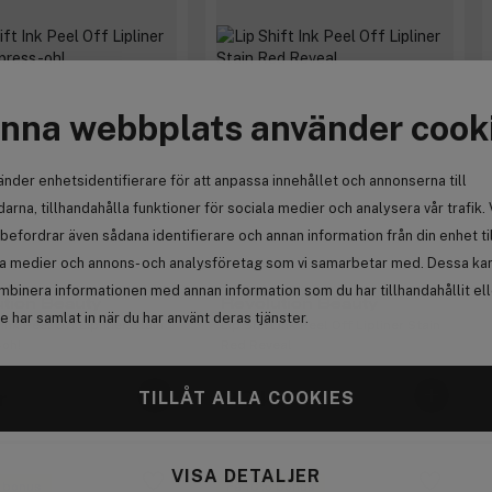
nna webbplats använder cook
änder enhetsidentifierare för att anpassa innehållet och annonserna till
arna, tillhandahålla funktioner för sociala medier och analysera vår trafik. 
befordrar även sådana identifierare och annan information från din enhet ti
la medier och annons- och analysföretag som vi samarbetar med. Dessa kan 
mbinera informationen med annan information som du har tillhandahållit el
tion Beauty
Revolution Beauty
 har samlat in när du har använt deras tjänster.
 Ink Peel Off Lipliner Stain
Lip Shift Ink Peel Off Lipliner Stain
oh!
Red Reveal
TILLÅT ALLA COOKIES
r
92 kr
VISA DETALJER
 bonus
Få 10% bonus