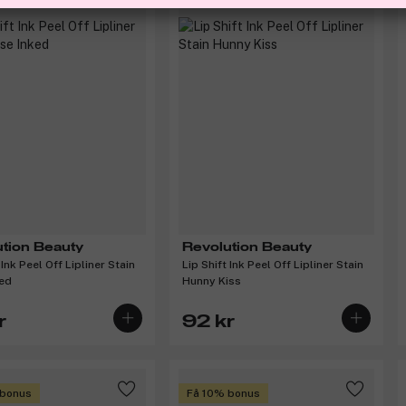
tion Beauty
Revolution Beauty
 Ink Peel Off Lipliner Stain
Lip Shift Ink Peel Off Lipliner Stain
ked
Hunny Kiss
r
92 kr
 bonus
Få 10% bonus