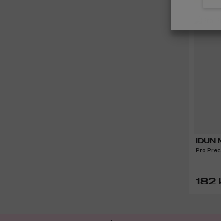
IDUN M
Pro Prec
182 