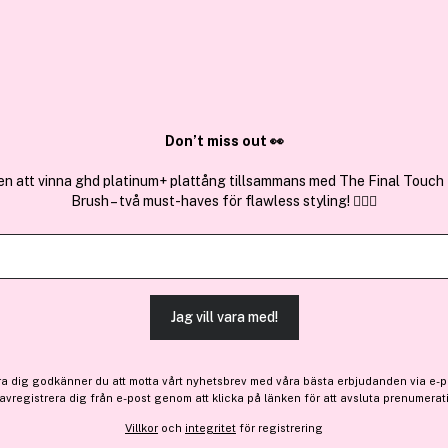
✓ Över 1,5 mil
ktura
✓ Trygg E-handel
Sök bland 25.232 produkter..
Don’t miss out 👀
en att vinna ghd platinum+ plattång tillsammans med The Final Touch
Brush – två must-haves för flawless styling! 💇‍♀️✨
Jag vill vara med!
ra dig godkänner du att motta vårt nyhetsbrev med våra bästa erbjudanden via e-p
 avregistrera dig från e-post genom att klicka på länken för att avsluta prenumerat
Villkor
och
integritet
för registrering
 bonus
Få 10% bonus