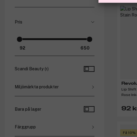
Ere Perez (
1
)
GOSH Copenhagen (
1
)
Pris
IDUN Minerals (
1
)
jane iredale (
1
)
Revolution Beauty (
4
)
Urban Glow (
1
)
Scandi Beauty
(
)
1
Revolu
Miljömärkta produkter
Lip Shift
Rose In
Vegansk (
3
)
92 k
Bara på lager
Färggrupp
Få 10%