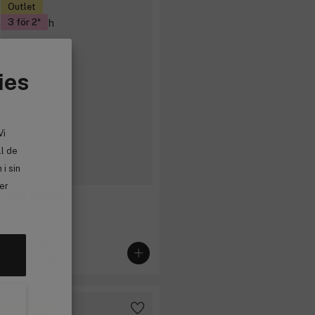
Outlet
3 för 2
ies
Vi
ll de
i sin
ler
jane iredale
Lip Brush
224 kr
Tidigare 280 kr
Få en gåva