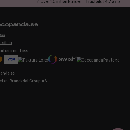
✓ Över 1,5 miljon kunder – Trustpilot 4,7 av 5
copanda.se
oss
medlem
arbeta med oss
el av
Brandsdal Group AS