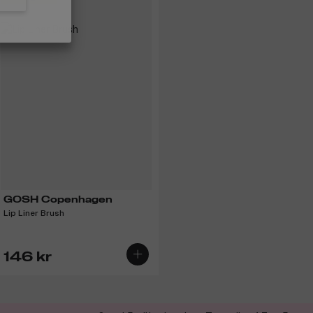
GOSH Copenhagen
Lip Liner Brush
146 kr