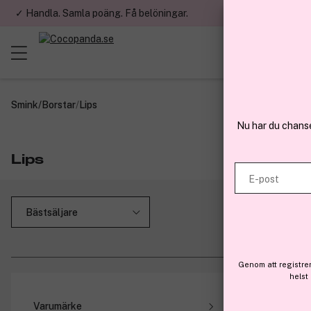
✓ Handla. Samla poäng. Få belöningar.
✓ Betala med fa
Smink
/
Borstar
/
Lips
Nu har du chans
Lips
E-post
Genom att registre
helst
Få 10%
Varumärke