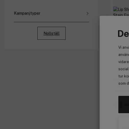
Kampanjtyper
Rabatterade priser
Paketpriser
De
Nollställ
Medlemspriser
Bonus
Vi anv
använd
vidare
socia
tur ko
Revolu
som de
Lip Shift
Espress-
92 k
Få 30%