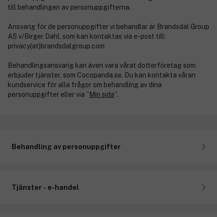
till behandlingen av personuppgifterna.
Ansvarig för de personuppgifter vi behandlar är Brandsdal Group
AS v/Birger Dahl, som kan kontaktas via e-post till:
privacy(at)brandsdalgroup.com
Behandlingsansvarig kan även vara vårat dotterföretag som
erbjuder tjänster, som Cocopanda.se. Du kan kontakta våran
kundservice för alla frågor om behandling av dina
personuppgifter eller via ”
Min sida
”.
Behandling av personuppgifter
Vi samlar in och använder personuppgifter för olika syften
beroende av vem du är och hur vi kommer i kontakt med dig.
Tjänster - e-handel
Nedan följer de personuppgifter vi behandlar om dig, syftet
med personuppgifterna, den rättsliga grunden för
behandlingen, hur länge vi behandlar personuppgiter etc.
Vi samlar in och behandlar personuppgifter om användning av