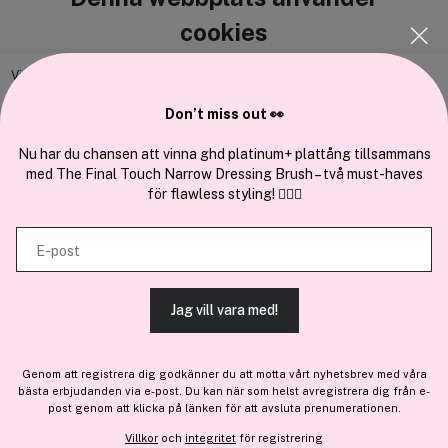
cookies
Vi använder enhetsidentifierare för att anpassa innehållet och
annonserna till användarna, tillhandahålla funktioner för sociala medier
Don’t miss out 👀
Cocopanda.se
och analysera vår trafik. Vi vidarebefordrar även sådana identifierare
och annan information från din enhet till de sociala medier och annons-
Nu har du chansen att vinna ghd platinum+ plattång tillsammans
Om oss
med The Final Touch Narrow Dressing Brush – två must-haves
och analysföretag som vi samarbetar med. Dessa kan i sin tur
Bli medlem
för flawless styling! 💇‍♀️✨
kombinera informationen med annan information som du har
Samarbeta med oss
tillhandahållit eller som de har samlat in när du har använt deras
E-post
tjänster.
Jag vill vara med!
TILLÅT ALLA COOKIES
En del av
Brandsdal Group AS
Genom att registrera dig godkänner du att motta vårt nyhetsbrev med våra
För personlig vägledning om professionella hårprodukter, klicka
bästa erbjudanden via e-post. Du kan när som helst avregistrera dig från e-
VISA DETALJER
här
.
post genom att klicka på länken för att avsluta prenumerationen.
Villkor
och
integritet
för registrering