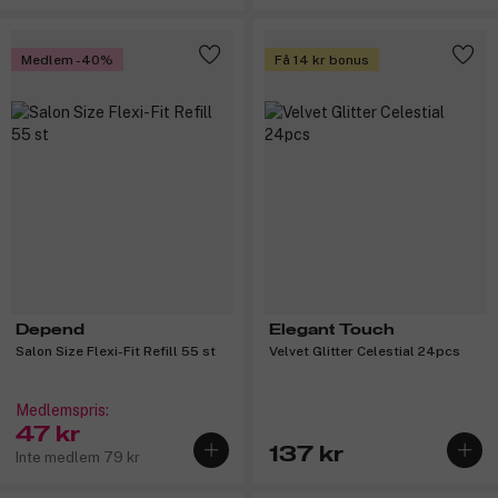
Medlem -40%
Få 14 kr bonus
Depend
Elegant Touch
Salon Size Flexi-Fit Refill 55 st
Velvet Glitter Celestial 24pcs
Medlemspris:
47 kr
137 kr
Inte medlem 79 kr