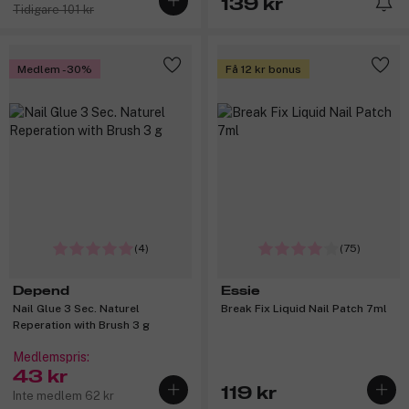
139 kr
Tidigare 101 kr
Medlem -30%
Få 12 kr bonus
(4)
(75)
Depend
Essie
Nail Glue 3 Sec. Naturel
Break Fix Liquid Nail Patch 7ml
Reperation with Brush 3 g
Medlemspris:
43 kr
119 kr
Inte medlem 62 kr