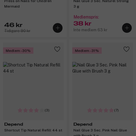
Press on Nails for Children
Nail Glue 3 Sec. Naturel Strong
Mermaid
3 g
Medlemspris:
38 kr
46 kr
Inte medlem 63 kr
Tidigare 90 kr
Medlem -30%
Medlem -31%
(3)
(7)
Depend
Depend
Shortcut Tip Natural Refill 44 st
Nail Glue 3 Sec. Pink Nail Glue
with Brush 3 g