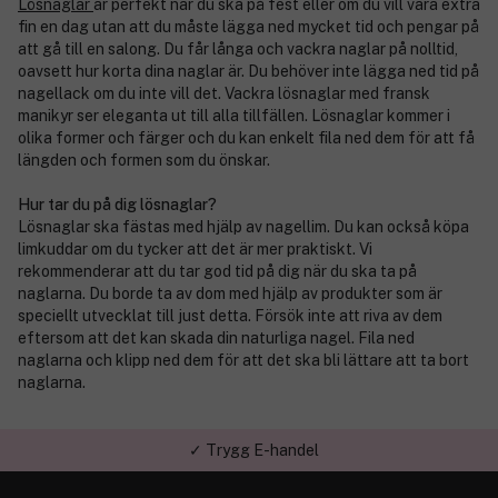
Lösnaglar
är perfekt när du ska på fest eller om du vill vara extra
fin en dag utan att du måste lägga ned mycket tid och pengar på
att gå till en salong. Du får långa och vackra naglar på nolltid,
oavsett hur korta dina naglar är. Du behöver inte lägga ned tid på
nagellack om du inte vill det. Vackra lösnaglar med fransk
manikyr ser eleganta ut till alla tillfällen. Lösnaglar kommer i
olika former och färger och du kan enkelt fila ned dem för att få
längden och formen som du önskar.
Hur tar du på dig lösnaglar?
Lösnaglar ska fästas med hjälp av nagellim. Du kan också köpa
limkuddar om du tycker att det är mer praktiskt. Vi
rekommenderar att du tar god tid på dig när du ska ta på
naglarna. Du borde ta av dom med hjälp av produkter som är
speciellt utvecklat till just detta. Försök inte att riva av dem
eftersom att det kan skada din naturliga nagel. Fila ned
naglarna och klipp ned dem för att det ska bli lättare att ta bort
naglarna.
✓ Trygg E-handel