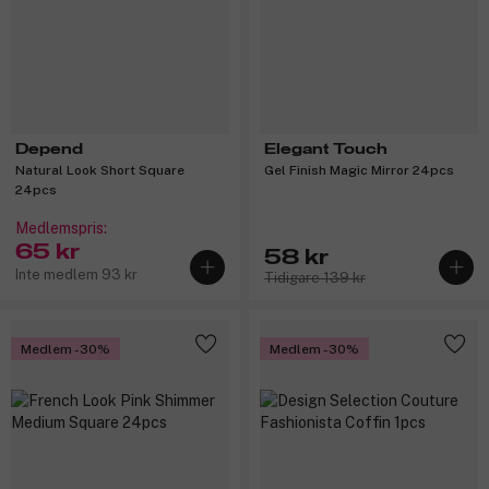
Depend
Elegant Touch
Natural Look Short Square
Gel Finish Magic Mirror 24pcs
24pcs
Medlemspris:
65 kr
58 kr
Inte medlem 93 kr
Tidigare 139 kr
Medlem -30%
Medlem -30%