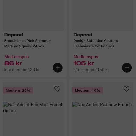
Depend
Depend
French Look Pink Shimmer
Design Selection Couture
Medium Square 24pcs
Fashionista Coffin 1pcs
Medlemspris:
Medlemspris:
86 kr
105 kr
Inte medlem 124 kr
Inte medlem 150 kr
Medlem -20%
Medlem -40%