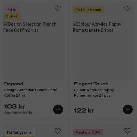
-34%
Få 13 kr bonus
Outlet
Depend
Elegant Touch
Design Selection French Fade
Colour Acrylics Poppy
Coffin 24 st
Pomegranate 24pcs
103 kr
122 kr
Tidigare 157 kr
Medlem -30%
Tillfälligt slut