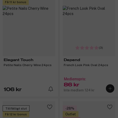
Få 11 kr bonus
(3)
Elegant Touch
Depend
Petite Nails Cherry Wine 24pcs
French Look Pink Oval 24pcs
Medlemspris:
86 kr
106 kr
Inte medlem 124 kr
-28%
Tillfälligt slut
Outlet
Få 12 kr bonus