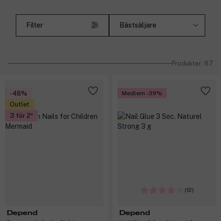
Filter
Produkter: 87
-48%
Medlem -39%
Outlet
3 för 2
(12)
Depend
Depend