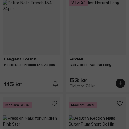
3 för 2
Elegant Touch
Ardell
Petite Nails French 154 24pcs
Nail Addict Natural Long
53 kr
115 kr
Tidigare 74 kr
Medlem -30%
Medlem -30%