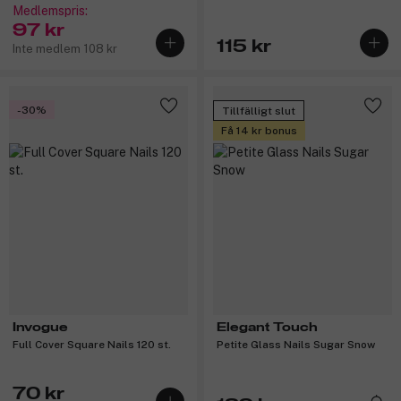
Medlemspris:
97 kr
115 kr
Inte medlem 108 kr
-30%
Tillfälligt slut
Få 14 kr bonus
Invogue
Elegant Touch
Full Cover Square Nails 120 st.
Petite Glass Nails Sugar Snow
70 kr