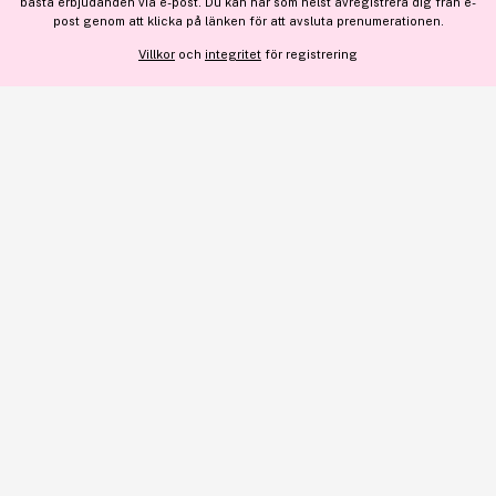
bästa erbjudanden via e-post. Du kan när som helst avregistrera dig från e-
VISA DETALJER
här
.
post genom att klicka på länken för att avsluta prenumerationen.
Villkor
och
integritet
för registrering