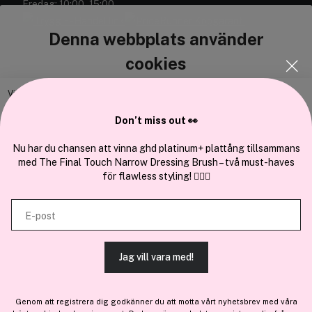
Fredag: 10:00–15:00
Denna webbplats använder
cookies
Vi använder enhetsidentifierare för att anpassa innehållet och
annonserna till användarna, tillhandahålla funktioner för sociala medier
Don’t miss out 👀
Cocopanda.se
och analysera vår trafik. Vi vidarebefordrar även sådana identifierare
och annan information från din enhet till de sociala medier och annons-
Nu har du chansen att vinna ghd platinum+ plattång tillsammans
Om oss
med The Final Touch Narrow Dressing Brush – två must-haves
och analysföretag som vi samarbetar med. Dessa kan i sin tur
Bli medlem
för flawless styling! 💇‍♀️✨
kombinera informationen med annan information som du har
Samarbeta med oss
tillhandahållit eller som de har samlat in när du har använt deras
E-post
tjänster.
Jag vill vara med!
TILLÅT ALLA COOKIES
En del av
Brandsdal Group AS
Genom att registrera dig godkänner du att motta vårt nyhetsbrev med våra
För personlig vägledning om professionella hårprodukter, klicka