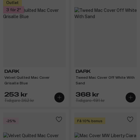
Outlet
3 för 2
DARK
DARK
Velvet Quilted Mac Cover
Tweed Mac Cover Off White With
Grisalle Blue
Sand
253 kr
368 kr
Tidigare 362 kr
Tidigare 491 kr
-25%
Få 10% bonus