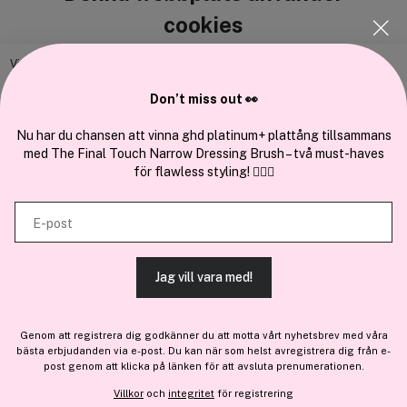
cookies
Vi använder enhetsidentifierare för att anpassa innehållet och
annonserna till användarna, tillhandahålla funktioner för sociala medier
Don’t miss out 👀
Cocopanda.se
och analysera vår trafik. Vi vidarebefordrar även sådana identifierare
och annan information från din enhet till de sociala medier och annons-
Nu har du chansen att vinna ghd platinum+ plattång tillsammans
Om oss
med The Final Touch Narrow Dressing Brush – två must-haves
och analysföretag som vi samarbetar med. Dessa kan i sin tur
Bli medlem
för flawless styling! 💇‍♀️✨
kombinera informationen med annan information som du har
Samarbeta med oss
tillhandahållit eller som de har samlat in när du har använt deras
E-post
tjänster.
Jag vill vara med!
TILLÅT ALLA COOKIES
En del av
Brandsdal Group AS
Genom att registrera dig godkänner du att motta vårt nyhetsbrev med våra
För personlig vägledning om professionella hårprodukter, klicka
bästa erbjudanden via e-post. Du kan när som helst avregistrera dig från e-
VISA DETALJER
här
.
post genom att klicka på länken för att avsluta prenumerationen.
Villkor
och
integritet
för registrering