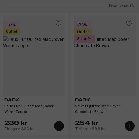
Produkter: 13
-37%
-36%
Outlet
Outlet
3 för 2
DARK
DARK
Faux Fur Quilted Mac Cover
Velvet Quilted Mac Cover
Warm Taupe
Chocolate Brown
239 kr
254 kr
Tidigare 380 kr
Tidigare 398 kr