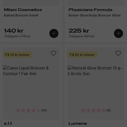
Milani Cosmetics
Physicians Formula
Baked Bronzer Soleil
Butter Glow Body Bronzer 95ml
140 kr
225 kr
Tidigare 176 kr
Tidigare 301 kr
Få 10 kr bonus
Få 25 kr bonus
(14)
(8)
e.l.f.
Lumene