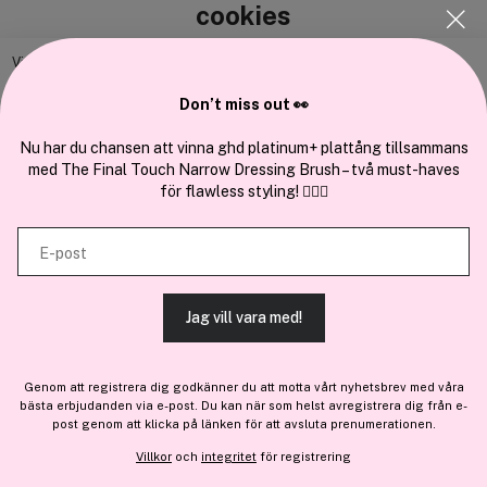
cookies
Vi använder enhetsidentifierare för att anpassa innehållet och
annonserna till användarna, tillhandahålla funktioner för sociala medier
Don’t miss out 👀
Cocopanda.se
och analysera vår trafik. Vi vidarebefordrar även sådana identifierare
och annan information från din enhet till de sociala medier och annons-
Nu har du chansen att vinna ghd platinum+ plattång tillsammans
Om oss
med The Final Touch Narrow Dressing Brush – två must-haves
och analysföretag som vi samarbetar med. Dessa kan i sin tur
Bli medlem
för flawless styling! 💇‍♀️✨
kombinera informationen med annan information som du har
Samarbeta med oss
tillhandahållit eller som de har samlat in när du har använt deras
E-post
tjänster.
Jag vill vara med!
TILLÅT ALLA COOKIES
En del av
Brandsdal Group AS
Genom att registrera dig godkänner du att motta vårt nyhetsbrev med våra
För personlig vägledning om professionella hårprodukter, klicka
bästa erbjudanden via e-post. Du kan när som helst avregistrera dig från e-
VISA DETALJER
här
.
post genom att klicka på länken för att avsluta prenumerationen.
Villkor
och
integritet
för registrering