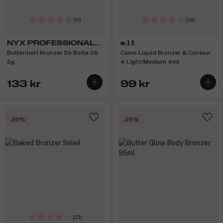
(11)
(14)
NYX PROFESSIONAL
e.l.f.
Buttermelt Bronzer Do Butta 06
Camo Liquid Bronzer & Contour
MAKEUP
5g
4 Light/Medium 4ml
133 kr
99 kr
-20%
-25%
(21)