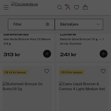
Sök bland 25.401 produkter..
(10)
(8)
Filter
bareMinerals
Lumene
Gen Nude Blonzer Kiss Of Mauve
Natural Glow Bronzer 10 g — 1
3,8 g
Arctic Summer
313 kr
241 kr
Få 14 kr bonus
Få 10 kr bonus