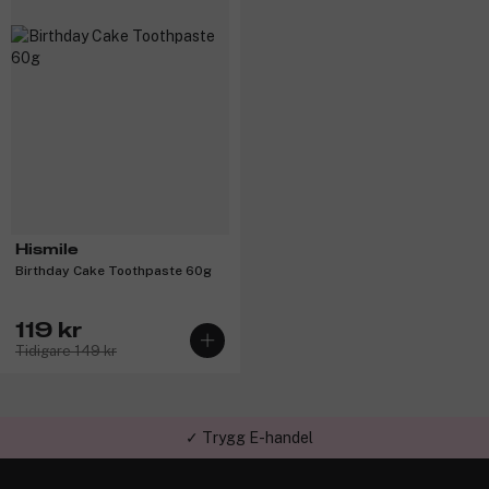
Hismile
Birthday Cake Toothpaste 60g
119 kr
Tidigare 149 kr
✓ Trygg E-handel