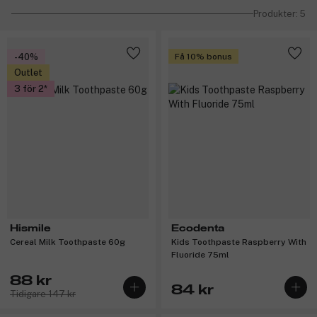
Produkter: 5
-40%
Få 10% bonus
Outlet
3 för 2
Hismile
Ecodenta
Cereal Milk Toothpaste 60g
Kids Toothpaste Raspberry With
Fluoride 75ml
88 kr
84 kr
Tidigare 147 kr