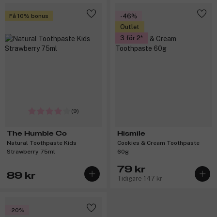
Få 10% bonus
-46%
Outlet
3 för 2
(9)
The Humble Co
Hismile
Natural Toothpaste Kids
Cookies & Cream Toothpaste
Strawberry 75ml
60g
79 kr
89 kr
Tidigare 147 kr
-20%