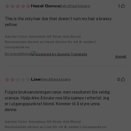
1
Bekräftad köpare
Hazal Gonca
This is the only hair dye that doesn’t turn my hair a brassy
yellow
Garnier Color Sensation S9 Silver Ash Blond
Recensionen skrevs av Hazal Gonca för ett år sedan |
cocopanda.no
Se översättning
Anmäl
0
Bekräftad köpare
Lise
Fulgte bruksanvisningen nøye, men resultatet ble veldig
oransje. Hjalp ikke å bruke noe lilla sjampo i ettertid. Jeg
er i utgangspunktet blond. Kommer til å styre unna
denne.
Garnier Color Sensation S9 Silver Ash Blond
Recensionen skrevs av Lise för ett år sedan | cocopanda.no