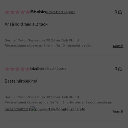
0
Bekräftad köpare
Shahin
Är så nöjd med allt tack
Garnier Color Sensation S9 Silver Ash Blond
Recensionen skrevs av Shahin för 10 månader sedan
Anmäl
0
Bekräftad köpare
Ida
Beste hårbleking!
Garnier Color Sensation S9 Silver Ash Blond
Recensionen skrevs av Ida för 12 månader sedan | cocopanda.no
Se översättning
Anmäl