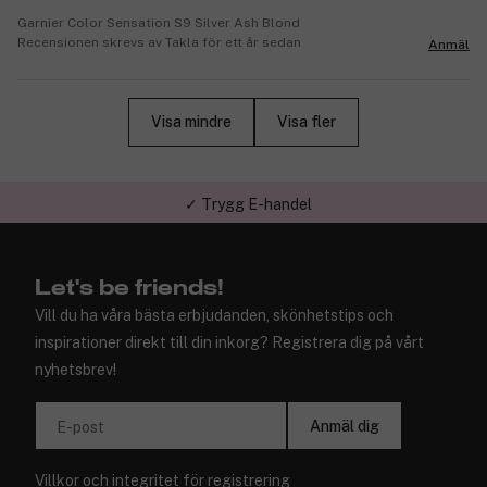
Garnier Color Sensation S9 Silver Ash Blond
Recensionen skrevs av Takla för ett år sedan
Anmäl
Visa mindre
Visa fler
✓ Trygg E-handel
Let's be friends!
Vill du ha våra bästa erbjudanden, skönhetstips och
inspirationer direkt till din inkorg? Registrera dig på vårt
nyhetsbrev!
Anmäl dig
E-post
Villkor
och
integritet
för registrering