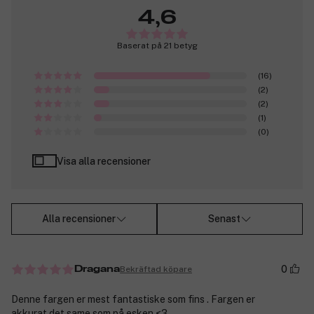
4,6
Baserat på 21 betyg
(16)
(2)
(2)
(1)
(0)
Visa alla recensioner
Alla recensioner
Senast
0
Bekräftad köpare
Dragana
Denne fargen er mest fantastiske som fins . Fargen er
akkurat det same som på esken <3