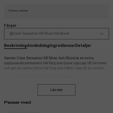
Finns online
Färger
Color Sensation S9 Silver Ash Blond
Beskrivning
Användning
Ingredienser
Detaljer
Garnier Color Sensation S9 Silver Ash Blond är en extra
uppljusande permanent hårfärg som ljusar upp upp till tre toner
och ger en vacker blond hårfärg som håller i upp till tio veckor.
Intensiv blond färg i upp till tio veckor.
Ljusar upp upp till tre toner.
Stäng
Motverkar orangea toner.
Läs mer
Borste ingår för praktisk applicering.
Veganska sammansättningar*.
Passar med
* Inga ingredienser av animaliskt ursprung.