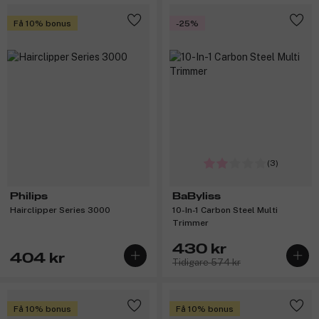
Få 10% bonus
-25%
(3)
Philips
BaByliss
Hairclipper Series 3000
10-In-1 Carbon Steel Multi
Trimmer
430 kr
404 kr
Tidigare 574 kr
Få 10% bonus
Få 10% bonus