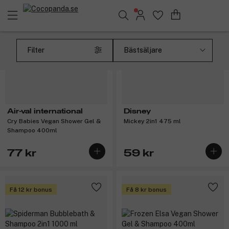
Sök bland 25.377 produkter..
Filter
Air-val international
Disney
Cry Babies Vegan Shower Gel &
Mickey 2in1 475 ml
Shampoo 400ml
77 kr
59 kr
Få 12 kr bonus
Få 8 kr bonus