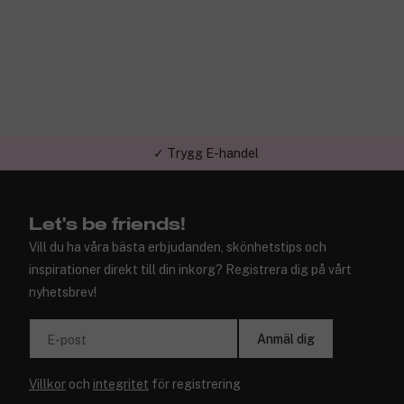
✓ Trygg E-handel
Let's be friends!
Vill du ha våra bästa erbjudanden, skönhetstips och
inspirationer direkt till din inkorg? Registrera dig på vårt
nyhetsbrev!
Anmäl dig
E-post
Villkor
och
integritet
för registrering