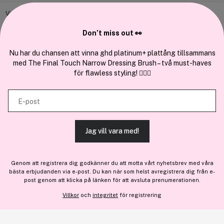
Vi använder enhetsidentifierare för att anpassa innehållet och
annonserna till användarna, tillhandahålla funktioner för sociala medier
Don’t miss out 👀
Cocopanda.se
och analysera vår trafik. Vi vidarebefordrar även sådana identifierare
och annan information från din enhet till de sociala medier och annons-
Nu har du chansen att vinna ghd platinum+ plattång tillsammans
Om oss
med The Final Touch Narrow Dressing Brush – två must-haves
och analysföretag som vi samarbetar med. Dessa kan i sin tur
Bli medlem
för flawless styling! 💇‍♀️✨
kombinera informationen med annan information som du har
Samarbeta med oss
tillhandahållit eller som de har samlat in när du har använt deras
E-post
tjänster.
Jag vill vara med!
TILLÅT ALLA COOKIES
En del av
Brandsdal Group AS
Genom att registrera dig godkänner du att motta vårt nyhetsbrev med våra
För personlig vägledning om professionella hårprodukter, klicka
bästa erbjudanden via e-post. Du kan när som helst avregistrera dig från e-
VISA DETALJER
här
.
post genom att klicka på länken för att avsluta prenumerationen.
Villkor
och
integritet
för registrering