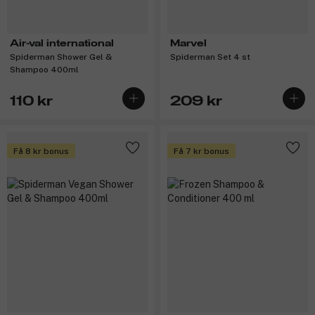
Air-val international
Marvel
Spiderman Shower Gel &
Spiderman Set 4 st
Shampoo 400ml
110 kr
209 kr
Få 8 kr bonus
Få 7 kr bonus