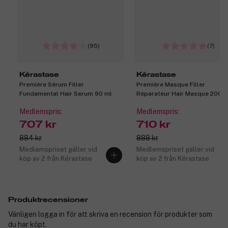
(95)
(7)
Kérastase
Kérastase
Première Sérum Filler
Première Masque Filler
Fundamental Hair Serum 90 ml
Réparateur Hair Masque 200 m
Medlemspris:
Medlemspris:
707 kr
710 kr
884 kr
888 kr
Medlemspriset gäller vid
Medlemspriset gäller vid
köp av 2 från Kérastase
köp av 2 från Kérastase
Produktrecensioner
Vänligen logga in för att skriva en recension för produkter som
du har köpt.