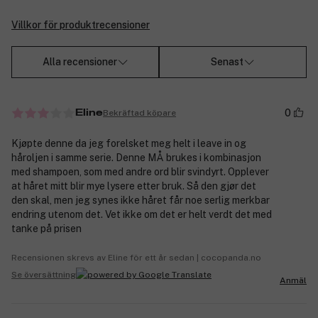
Villkor för produktrecensioner
Alla recensioner
Senast
0
Bekräftad köpare
Eline
Kjøpte denne da jeg forelsket meg helt i leave in og
håroljen i samme serie. Denne MÅ brukes i kombinasjon
med shampoen, som med andre ord blir svindyrt. Opplever
at håret mitt blir mye lysere etter bruk. Så den gjør det
den skal, men jeg synes ikke håret får noe serlig merkbar
endring utenom det. Vet ikke om det er helt verdt det med
tanke på prisen
Recensionen skrevs av Eline för ett år sedan | cocopanda.no
Se översättning
Anmäl