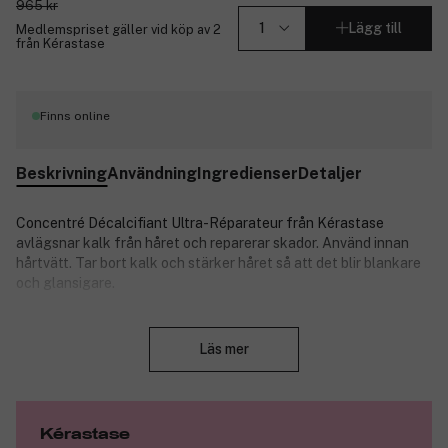
965 kr
Lägg till
Medlemspriset gäller vid köp av 2
från Kérastase
Finns online
Beskrivning
Användning
Ingredienser
Detaljer
Concentré Décalcifiant Ultra-Réparateur från Kérastase
avlägsnar kalk från håret och reparerar skador. Använd innan
hårtvätt. Tar bort kalk och stärker håret så att det blir blankare
och glansigare.
Produkten innehåller syror som både avlägsnar kalk och
Stäng
reparerar hårstråna inifrån. Resultatet är ett kraftfullt hår som
Läs mer
verkar mindre stelt och livlöst. Syrorna:
Avlägsnar kalk och minskar befintliga skador dramatiskt.
-Återställer 99 procent av hårets ursprungliga styrka.*
-Tränger djupt in i håret för att ta bort kalk.
Kérastase