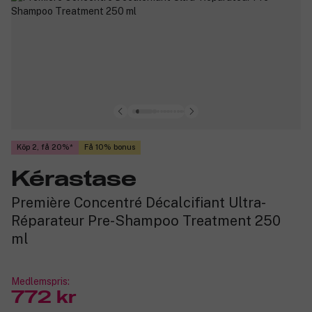
Köp 2, få 20%
Få 10% bonus
Kérastase
Première Concentré Décalcifiant Ultra-
Réparateur Pre-Shampoo Treatment 250
ml
Medlemspris:
772 kr