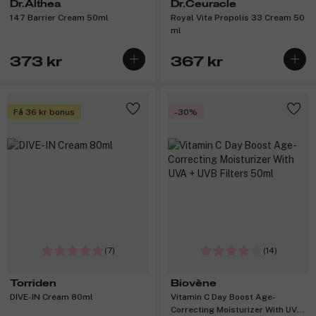
Dr.Althea
Dr.Ceuracle
147 Barrier Cream 50ml
Royal Vita Propolis 33 Cream 50
ml
373 kr
367 kr
Få 36 kr bonus
-30%
(7)
(14)
Torriden
Biovène
DIVE-IN Cream 80ml
Vitamin C Day Boost Age-
Correcting Moisturizer With UVA