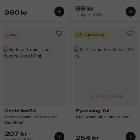
+ UVB Filters 50ml
69 kr
360 kr
Tidigare 99 kr
-20%
Få 26 kr bonus
(4)
Centellian24
Pyunkang Yul
Madeca Cream Time Reverse
ATO Cream Blue Label 120 ml
Zero 80ml
207 kr
254 kr
Tidigare 259 kr