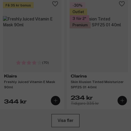
Få 35 kr bonus
-30%
Outlet
3 för 2
Premium
(70)
Klairs
Clarins
Freshly Juiced Vitamin E Mask
Skin Illusion Tinted Moisturizer
90ml
SPF25 01 40ml
234 kr
344 kr
Tidigare 335 kr
Visa fler