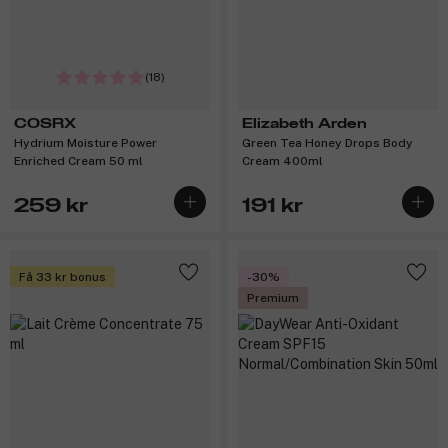
(18)
COSRX
Elizabeth Arden
Hydrium Moisture Power
Green Tea Honey Drops Body
Enriched Cream 50 ml
Cream 400ml
259 kr
191 kr
Få 33 kr bonus
-30%
Premium