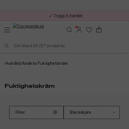
✓ Över 1,5 miljon kunder – Trustpilot 4,7 av 5
Sök bland 25.227 produkter..
Hudvård
/
Ansikte
/
Fuktighetskräm
Fuktighetskräm
Filter