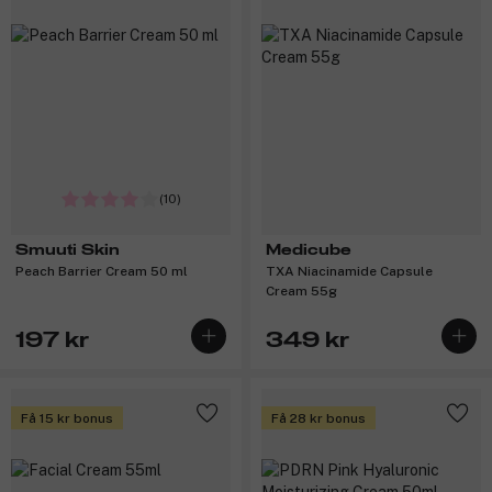
(10)
Smuuti Skin
Medicube
Peach Barrier Cream 50 ml
TXA Niacinamide Capsule
Cream 55g
197 kr
349 kr
Få 15 kr bonus
Få 28 kr bonus