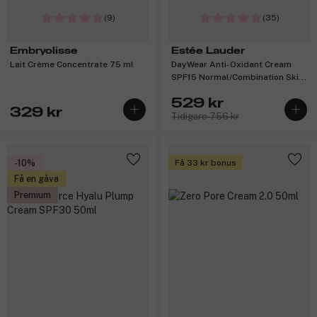
(9)
(35)
Embryolisse
Estée Lauder
Lait Crème Concentrate 75 ml
DayWear Anti-Oxidant Cream
SPF15 Normal/Combination Skin
50ml
529 kr
329 kr
Tidigare 756 kr
-10%
Få 33 kr bonus
Få en gåva
Premium