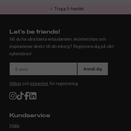
✓ Över 1,5 miljon kunder – Trustpilot 4,7 av 5
Let's be friends!
Vill du ha våra bästa erbjudanden, skönhetstips och
inspirationer direkt till din inkorg? Registrera dig på vårt
nyhetsbrev!
Anmäl dig
E-post
Villkor
och
integritet
för registrering
Kundservice
Hjälp