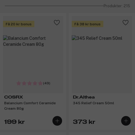
Produkter: 215
Få 20 kr bonus
Få 38 kr bonus
(49)
COSRX
Dr.Althea
Balancium Comfort Ceramide
345 Relief Cream 50ml
Cream 80g
199 kr
373 kr