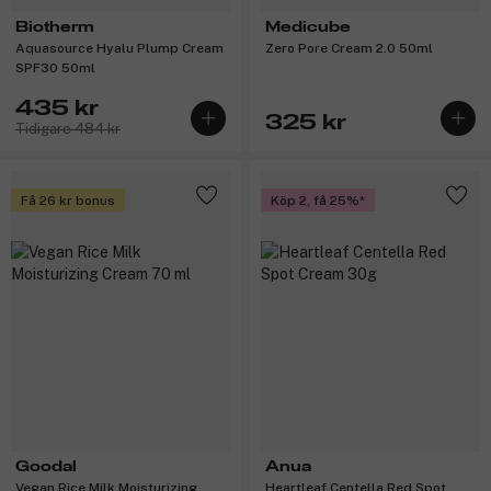
Biotherm
Medicube
Aquasource Hyalu Plump Cream
Zero Pore Cream 2.0 50ml
SPF30 50ml
435 kr
325 kr
Tidigare 484 kr
Få 26 kr bonus
Köp 2, få 25%
Goodal
Anua
Vegan Rice Milk Moisturizing
Heartleaf Centella Red Spot