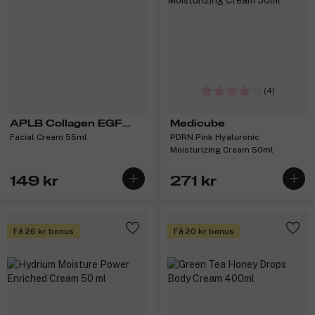
(4)
APLB Collagen EGF
Medicube
Facial Cream 55ml
PDRN Pink Hyaluronic
Peptide
Moisturizing Cream 50ml
149 kr
271 kr
Få 26 kr bonus
Få 20 kr bonus