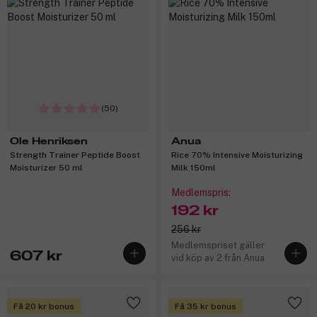
(50)
Ole Henriksen
Anua
Strength Trainer Peptide Boost
Rice 70% Intensive Moisturizing
Moisturizer 50 ml
Milk 150ml
Medlemspris:
192 kr
256 kr
Medlemspriset gäller
607 kr
vid köp av 2 från Anua
Få 20 kr bonus
Få 35 kr bonus