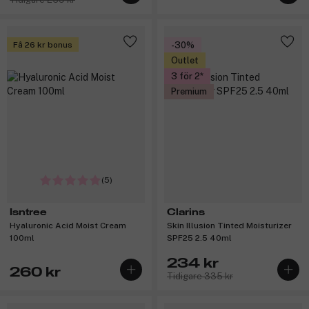
Få 26 kr bonus
-30%
Outlet
3 för 2
Premium
(5)
Isntree
Clarins
Hyaluronic Acid Moist Cream
Skin Illusion Tinted Moisturizer
100ml
SPF25 2.5 40ml
234 kr
260 kr
Tidigare 335 kr