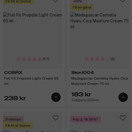
Få 24 kr bonus
-20%
Få en gåva
(57)
(9)
COSRX
Skin1004
Full Fit Propolis Light Cream 65
Madagascar Centella Hyalu-Cica
ml
Moisture Cream 75 ml
183 kr
238 kr
Tidigare 229 kr
Premium
Köp 2, få 25%
Få 61 kr bonus