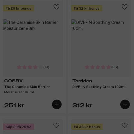
Få 26 kr bonus
Få 32 kr bonus
(13)
(26)
COSRX
Torriden
The Ceramide Skin Barrier
DIVE-IN Soothing Cream 100ml
Moisturizer 80ml
251 kr
312 kr
Köp 2, få 25%
Få 36 kr bonus