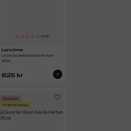
(269)
Lancôme
La Vie Est Belle Eau De Parfum
30ml
825 kr
Premium
Få 80 kr bonus