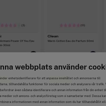
(3)
(111)
i
Clean
Armani Power Of You Eau
Warm Cotton Eau de Parfum 60ml
um 30ml
kr
621 kr
nna webbplats använder cook
m
Premium
änder enhetsidentifierare för att anpassa innehållet och annonserna till
r bonus
Få 128 kr bonus
arna, tillhandahålla funktioner för sociala medier och analysera vår trafik. 
befordrar även sådana identifierare och annan information från din enhet ti
la medier och annons- och analysföretag som vi samarbetar med. Dessa kan 
mbinera informationen med annan information som du har tillhandahållit el