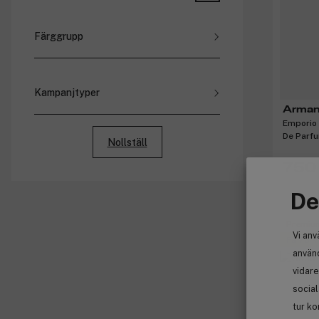
Issey Miyake (
6
)
Jean Paul Gaultier (
28
)
Färggrupp
Jennifer Lopez (
4
)
Jimmy Choo (
9
)
Jousset Parfums (
1
)
Kampanjtyper
Juicy Couture (
8
)
Arman
Rabatterade priser
Juliette Has a Gun (
24
)
Emporio 
Paketpriser
De Parf
Karl Lagerfeld (
16
)
Nollställ
Medlemspriser
L’Occitane en Provence (
1
)
750 
Bonus
Lacoste (
12
)
Lancôme (
34
)
De
Lattafa (
6
)
Laura Biagiotti (
5
)
Premiu
Vi anv
Le Couvent (
5
)
Få 76 k
använd
Lolita Lempicka (
4
)
vidare
Manda (
1
)
socia
Marc Jacobs (
40
)
tur ko
Michael Kors (
12
)