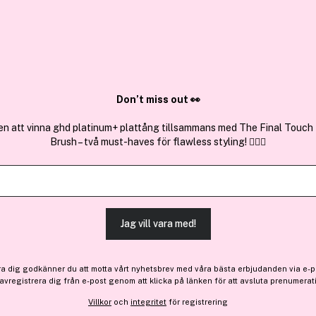
✓ Över 1,5 mil
ktura
✓ Trygg E-handel
Sök bland 25.196 produkter..
Don’t miss out 👀
en att vinna ghd platinum+ plattång tillsammans med The Final Touch
Brush – två must-haves för flawless styling! 💇‍♀️✨
a dofter
Träaktiga dofter
Jag vill vara med!
och använda kategorin i parfymvärlden. Denna doftfamilj hämtar inspirat
ra dig godkänner du att motta vårt nyhetsbrev med våra bästa erbjudanden via e-p
 avregistrera dig från e-post genom att klicka på länken för att avsluta prenumerat
Villkor
och
integritet
för registrering