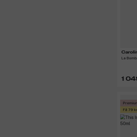
Caroli
La Bomb
1 04
Premiu
Få 79 k