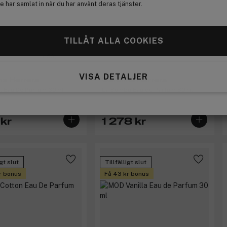
 har samlat in när du har använt deras tjänster.
TILLÅT ALLA COOKIES
(153)
VISA DETALJER
na Herrera
Carolina Herrera
l Eau De Parfum 30ml
La Bomba Eau de Parfum 80ml
kr
1 278 kr
igt slut
Tillfälligt slut
r bonus
Få 43 kr bonus