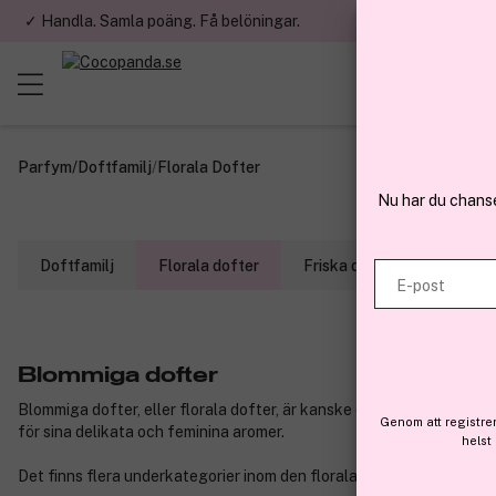
✓ Handla. Samla poäng. Få belöningar.
✓ Betala med fa
Parfym
/
Doftfamilj
/
Florala Dofter
Nu har du chans
Doftfamilj
Florala dofter
Friska dofter
Kryddig
E-post
Blommiga dofter
Blommiga dofter, eller florala dofter, är kanske den mest välkända 
Genom att registre
för sina delikata och feminina aromer.
helst
Det finns flera underkategorier inom den florala doftfamiljen: