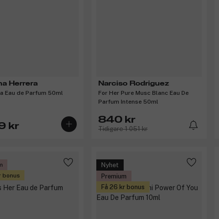
na Herrera
Narciso Rodriguez
a Eau de Parfum 50ml
For Her Pure Musc Blanc Eau De
Parfum Intense 50ml
840 kr
9 kr
Tidigare 1 051 kr
m
Nyhet
r bonus
Premium
Få 26 kr bonus