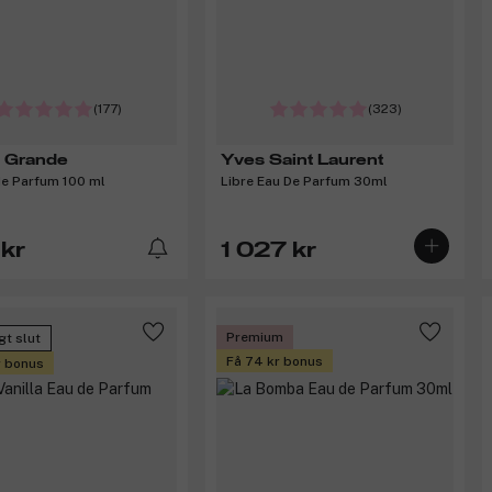
(177)
(323)
a Grande
Yves Saint Laurent
de Parfum 100 ml
Libre Eau De Parfum 30ml
kr
1 027 kr
Premium
igt slut
Få 74 kr bonus
r bonus