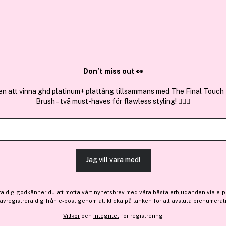
✓ Över 1,5 mil
ktura
✓ Trygg E-handel
Sök bland 25.199 produkter..
Don’t miss out 👀
en att vinna ghd platinum+ plattång tillsammans med The Final Touch
Brush – två must-haves för flawless styling! 💇‍♀️✨
Köp 2, få 20%
Få 82 kr bonus
Kérastase
Nutritive 8H Overnight Se
(125)
Läs produktrecensione
Jag vill vara med!
Medlemspris:
649 kr
ra dig godkänner du att motta vårt nyhetsbrev med våra bästa erbjudanden via e-p
 avregistrera dig från e-post genom att klicka på länken för att avsluta prenumerat
812 kr
Villkor
och
integritet
för registrering
Medlemspriset gäller vid köp av 2 från Kér