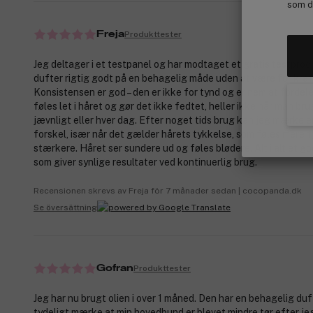
som de
Produkttester
Freja
Jeg deltager i et testpanel og har modtaget et gratis testpro
dufter rigtig godt på en behagelig måde uden at være for kraf
Konsistensen er god – den er ikke for tynd og er nem at fordele 
føles let i håret og gør det ikke fedtet, heller ikke når man bru
jævnligt eller hver dag. Efter noget tids brug kan jeg mærke e
forskel, især når det gælder hårets tykkelse, som føles mere f
stærkere. Håret ser sundere ud og føles blødere. Alt i alt et g
som giver synlige resultater ved kontinuerlig brug.
Recensionen skrevs av Freja för 7 månader sedan | cocopanda.dk
Se översättning
Produkttester
Gofran
Jeg har nu brugt olien i over 1 måned. Den har en behagelig duf
tydeligt mærke at min hovedbund er blevet mindre tør efter je