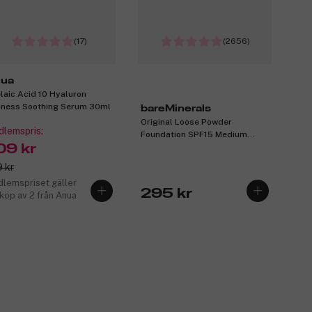
(17)
(2656)
ua
laic Acid 10 Hyaluron
ness Soothing Serum 30ml
bareMinerals
Original Loose Powder
lemspris:
Foundation SPF15 Medium
09 kr
Beige 12 8g
 kr
lemspriset gäller
295 kr
 köp av 2 från Anua