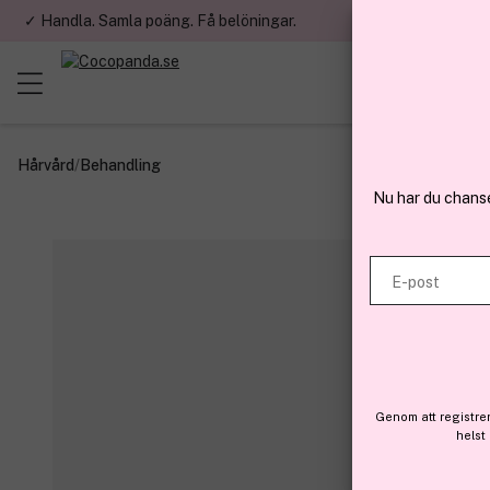
✓ Handla. Samla poäng. Få belöningar.
✓ Betala med fa
Hårvård
/
Behandling
Nu har du chans
E-post
Genom att registre
helst