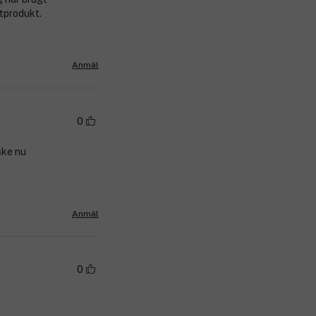
stprodukt.
Anmäl
0
ske nu
Anmäl
0