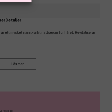
ser
Detaljer
r ett mycket näringsrikt nattserum för håret. Revitaliserar
Stäng
mar.
Läs mer
rliga fuktnivån.
icke-fet finish.
udden.*
 Kérastase