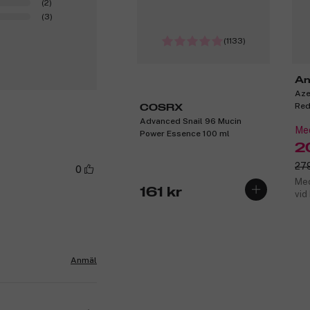
(2)
(3)
(1133)
An
Aze
Red
COSRX
Advanced Snail 96 Mucin
Med
Power Essence 100 ml
2
279
0
Med
161 kr
vid
Anmäl