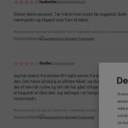
Bekräftad köpare
Isabelle
Elsker dette serumet. Tar i håret hver kveld før leggetid. Godt
næringsrikt og tilgører mye fukt til håret.
Recensionen skrevs av Isabelle för 5 månader sedan | cocopanda.n
Se översättning
Produkttester
Sofie
Jeg har elsket Kerastase 8H night serum fra dag 1 jeg begynd
De
den. Den føles så dejlig at påføre håret, og dufter fantastisk.
del af min hår rutine og mit hår har gået tilføjet en ny glød. S
er begyndt at låne den. Jeg deltager i et testpanel og har mod
Vi anv
testprodukt.
använd
vidare
Recensionen skrevs av Sofie för 7 månader sedan | cocopanda.dk
socia
Se översättning
tur ko