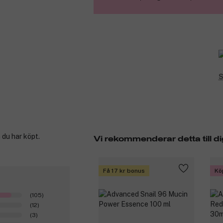
84 procent mindre frissighet.*
72 timmars näring.*
*Instrumentellt test, omedelbart efter a
användning av produkten.
Produktnummer:
3275355
S
 du har köpt.
Vi rekommenderar detta till di
Få 17 kr bonus
Kö
(105)
(12)
(3)