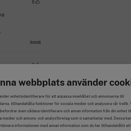
0
 og
o
Anmäl
0
te at bruge
nna webbplats använder cook
 Den er en fast
elv min kæreste
taget et gratis
änder enhetsidentifierare för att anpassa innehållet och annonserna till
arna, tillhandahålla funktioner för sociala medier och analysera vår trafik. 
befordrar även sådana identifierare och annan information från din enhet ti
la medier och annons- och analysföretag som vi samarbetar med. Dessa kan 
Anmäl
mbinera informationen med annan information som du har tillhandahållit el