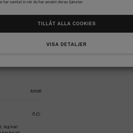
 har samlat in när du har använt deras tjänster.
0
TILLÅT ALLA COOKIES
dukt. Produktet
tigt.
i håret. Det
VISA DETALJER
ger det
n tydelig
yldigt og
odt produkt,
Anmäl
0
t. Jeg kan
g har brugt