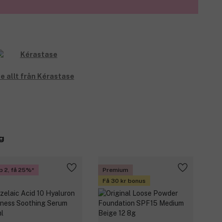
pplicering av produkten. **Instrumentellt test efter
e allt från Kérastase
g
p 2, få 25%
Premium
Få 30 kr bonus