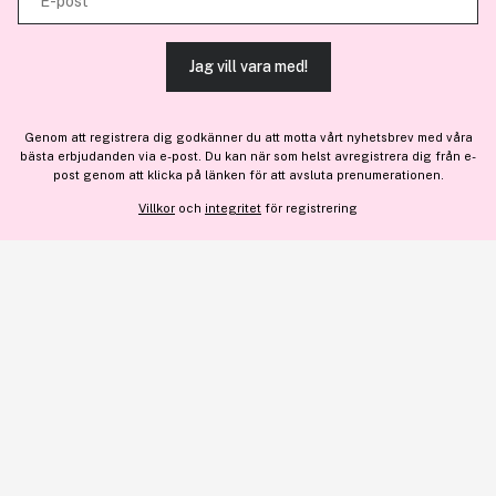
E-post
tjänster.
För personlig vägledning om professionella hårprodukter, klicka
här
.
Jag vill vara med!
TILLÅT ALLA COOKIES
Genom att registrera dig godkänner du att motta vårt nyhetsbrev med våra
bästa erbjudanden via e-post. Du kan när som helst avregistrera dig från e-
VISA DETALJER
post genom att klicka på länken för att avsluta prenumerationen.
Villkor
och
integritet
för registrering