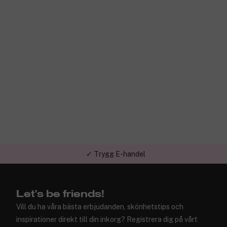
✓ Trygg E-handel
✓ Över 1,5 miljon kunder – Trustpilot 4,7 av 5
Let's be friends!
Vill du ha våra bästa erbjudanden, skönhetstips och
inspirationer direkt till din inkorg? Registrera dig på vårt