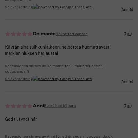
Se översättning
Anmäl
0
Bekräftad köpare
Deimante
Käytän aina suihkunjälkeen, helpottaa huomattavasti
märkien hiuksen harjausta!
Recensionen skrevs av Deimante för 11 månader sedan |
cocopanda.fi
Se översättning
Anmäl
0
Bekräftad köpare
Anni
God til tyndt hår
Recensionen skrevs av Anni för ett år sedan | cocopanda.dk