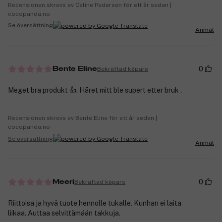
Recensionen skrevs av Celine Pedersen för ett år sedan |
cocopanda.no
Se översättning
Anmäl
0
Bekräftad köpare
Bente Eline
Meget bra produkt 👍. Håret mitt ble supert etter bruk .
Recensionen skrevs av Bente Eline för ett år sedan |
cocopanda.no
Se översättning
Anmäl
0
Bekräftad köpare
Meeri
Riittoisa ja hyvä tuote hennolle tukalle. Kunhan ei laita
liikaa. Auttaa selvittämään takkuja.