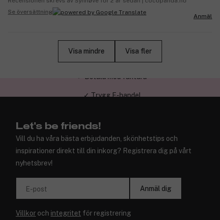
Recensionen skrevs av Synnøve för 2 år sedan | cocopanda.no
Se översättning
Anmäl
Visa mindre
Visa fler
✓ Trygg E-handel
Let's be friends!
Vill du ha våra bästa erbjudanden, skönhetstips och
inspirationer direkt till din inkorg? Registrera dig på vårt
nyhetsbrev!
Anmäl dig
E-post
Villkor
och
integritet
för registrering