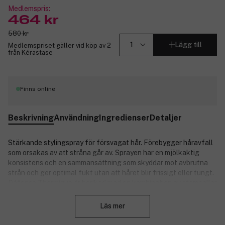
Medlemspris:
464 kr
580 kr
Lägg till
Medlemspriset gäller vid köp av 2
från Kérastase
Finns online
Beskrivning
Användning
Ingredienser
Detaljer
Stärkande stylingspray för försvagat hår. Förebygger håravfall
som orsakas av att stråna går av. Sprayen har en mjölkaktig
konsistens och en sammansättning som skyddar mot avbrutna
strån och ger optimal fukt utan att håret blir frissigt eller tungt.
Défense Thermique är berikad med en kombination av stamceller
Stäng
från edelweiss och ingefära och återfuktar, stärker och skyddar
håret från värme upp till 220° C för att minska risken för
Läs mer
håravfall på grund av avbrutna strån. Håret blir glansigt och
mjukt.