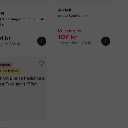
Ardell
ÜR
Active Lash Gainz
-1 Sculpting Concealer TG6
6 g
Medlemspris:
107 kr
1 kr
Inte medlem 134 kr
igare 230 kr
emium
 10% bonus