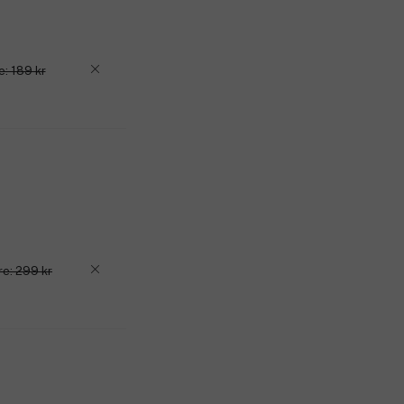
Produktnummer:
3294669
e: 189 kr
re: 299 kr