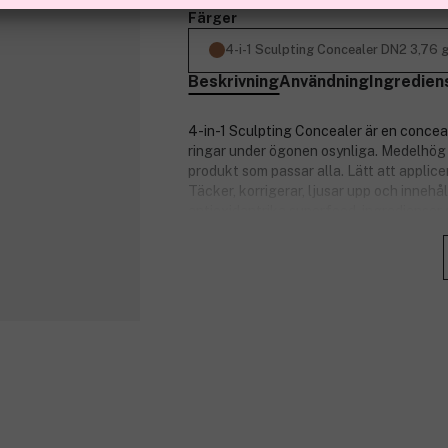
Färger
4-i-1 Sculpting Concealer DN2 3,76 
Beskrivning
Användning
Ingredien
4-in-1 Sculpting Concealer är en conceal
ringar under ögonen osynliga. Medelhög t
produkt som passar alla. Lätt att applic
Täcker, korrigerar, ljusar upp och inneh
antioxidantrika superfood-ingredienser 
Nyckelingredienser:
Inkapslad retinol: Motverkar fina
morgon och kväll.
Energy Complex: Kombinationen av
ämnesomsättning för en klarare oc
Superfood-mix: Ger lyster och när
Natriumhyaluronat: Bevarar fukten
Koffein: Har en dränerande effekt 