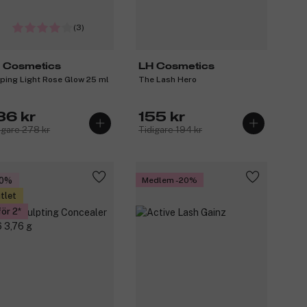
(3)
 Cosmetics
LH Cosmetics
ping Light Rose Glow 25 ml
The Lash Hero
36 kr
155 kr
igare 278 kr
Tidigare 194 kr
30%
Medlem -20%
tlet
för 2