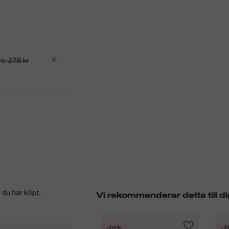
re: 278 kr
 du har köpt.
Vi rekommenderar detta till di
-20%
-