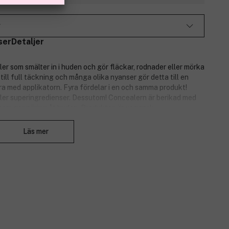
g
ser
Detaljer
er som smälter in i huden och gör fläckar, rodnader eller mörka
ill full täckning och många olika nyanser gör detta till en
era med applikatorn. Fyra fördelar i en och samma produkt!
åller superingredienser. Dessutom! Concealern är berikad med
som ger näring åt huden. Produkten är vegansk.
Stäng
Läs mer
 linjer och rynkor. Mild sammansättning som kan användas både
 ginseng, grönt te och B-vitamin stärker hudens naturliga
h friskare hud.
ing till huden med bland annat gurkmeja och fläderextrakt.
 i huden.
och vitaliserar trött hud.