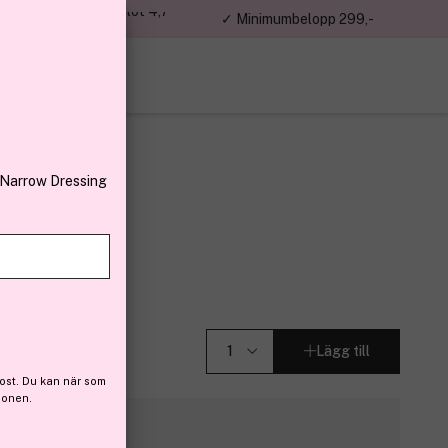
jon kunder – Trustpilot 4,7
✓ Minimumbelopp 299,-
av 5
 Narrow Dressing
DN2 3,76 g
Lägg till
ost. Du kan när som
ionen.