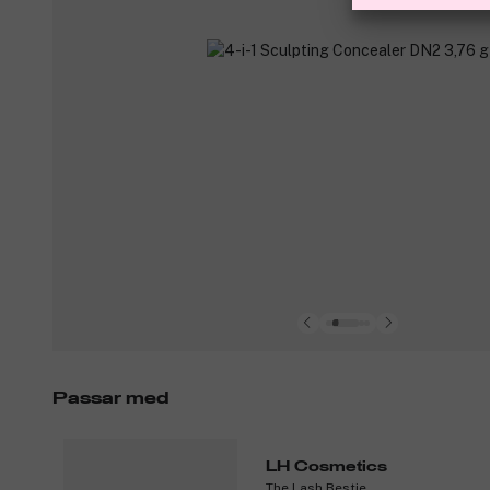
Passar med
LH Cosmetics
The Lash Bestie