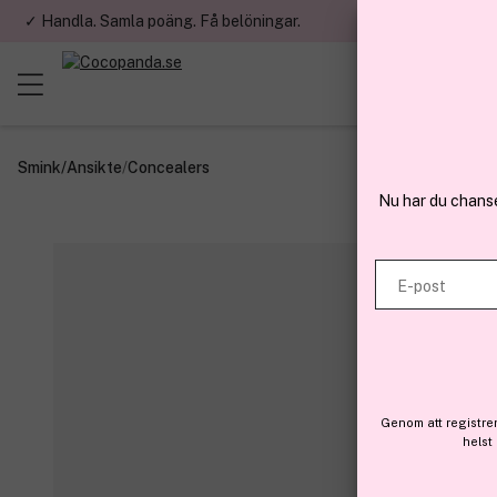
✓ Handla. Samla poäng. Få belöningar.
✓ Betala med fa
Smink
/
Ansikte
/
Concealers
Nu har du chans
E-post
Genom att registre
helst