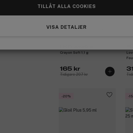
TILLÅT ALLA COOKIES
VISA DETALJER
(11)
LH Cosmetics
P
Crayon Soft 1,1 g
Lov
Fou
165 kr
3
Tidigare 207 kr
Tid
-20%
-1