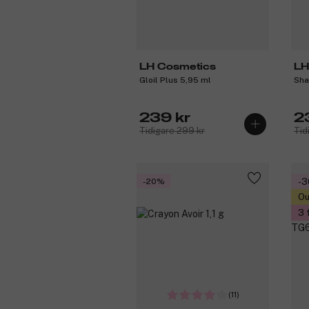
LH Cosmetics
LH
Gloil Plus 5,95 ml
Sha
239 kr
2
Tidigare 299 kr
Tid
-20%
-
Ou
3 
(11)