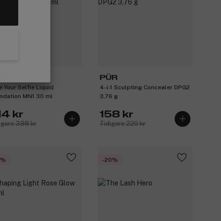
ÜR
PÜR
e Your Selfie Liquid
4-i-1 Sculpting Concealer DPG2
ndation MN1 30 ml
3,76 g
14 kr
158 kr
igare 398 kr
Tidigare 220 kr
5%
-20%