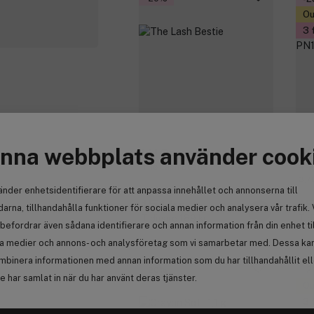
Ou
3 
nna webbplats använder cook
LH Cosmetics
P
The Lash Bestie
4-i
3,7
änder enhetsidentifierare för att anpassa innehållet och annonserna till
151 kr
1
arna, tillhandahålla funktioner för sociala medier och analysera vår trafik. 
Tidigare 189 kr
Tid
befordrar även sådana identifierare och annan information från din enhet ti
la medier och annons- och analysföretag som vi samarbetar med. Dessa kan 
mbinera informationen med annan information som du har tillhandahållit el
-20%
-2
 har samlat in när du har använt deras tjänster.
Ou
3 