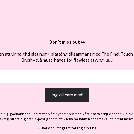
✓ Över 1,5 mil
ktura
✓ Trygg E-handel
Sök bland 25.350 produkter..
Don’t miss out 👀
en att vinna ghd platinum+ plattång tillsammans med The Final Touch
Brush – två must-haves för flawless styling! 💇‍♀️✨
Få 10% bonus
PÜR
4-i-1 Sculpting Concealer 
Jag vill vara med!
336 kr
ra dig godkänner du att motta vårt nyhetsbrev med våra bästa erbjudanden via e-p
 avregistrera dig från e-post genom att klicka på länken för att avsluta prenumerat
Finns online
Villkor
och
integritet
för registrering