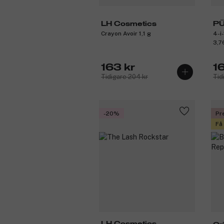
LH Cosmetics
P
Crayon Avoir 1,1 g
4-i
3,7
163 kr
16
Tidigare 204 kr
Tid
-20%
Pr
Få
LH Cosmetics