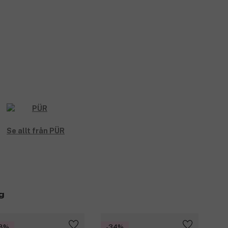
Se allt från PÜR
g
28%
-34%