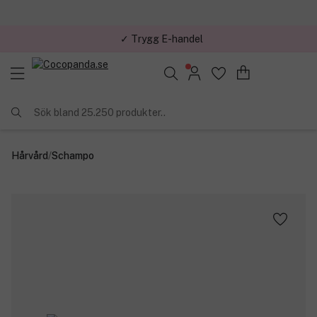
✓ Trygg E-handel
✓ Över 1,5 miljon kunder – Trustpilot 4,7 av 5
Sök bland 25.250 produkter..
Hårvård
/
Schampo