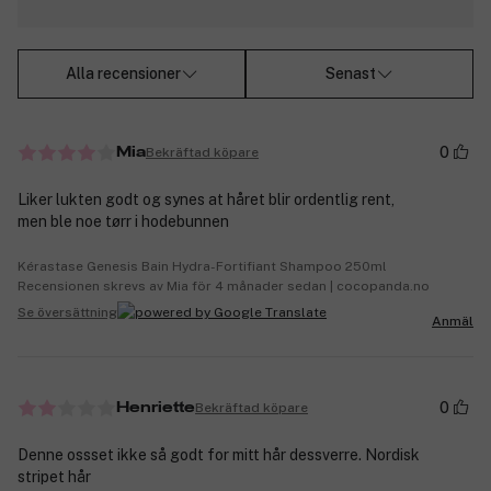
Alla recensioner
Senast
0
Bekräftad köpare
Mia
Liker lukten godt og synes at håret blir ordentlig rent,
men ble noe tørr i hodebunnen
Kérastase Genesis Bain Hydra-Fortifiant Shampoo 250ml
Recensionen skrevs av Mia för 4 månader sedan | cocopanda.no
Se översättning
Anmäl
0
Bekräftad köpare
Henriette
Denne ossset ikke så godt for mitt hår dessverre. Nordisk
stripet hår