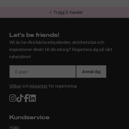
✓ Trygg E-handel
✓ Över 1,5 miljon kunder – Trustpilot 4,7 av 5
Let's be friends!
Vill du ha våra bästa erbjudanden, skönhetstips och
inspirationer direkt till din inkorg? Registrera dig på vårt
nyhetsbrev!
Anmäl dig
E-post
Villkor
och
integritet
för registrering
Kundservice
Hjälp