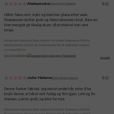
0
Bekräftad köpare
Aleksandra
Håret føles rent, mykt og med mer glans etter vask.
Shampooen dufter godt og føles luksuriøs i bruk. Bare en
liten mengde gir rikelig skum, så produktet kan vare
lenge.
Kérastase Genesis Bain Hydra-Fortifiant Shampoo 250ml
Recensionen skrevs av Aleksandra för 8 månader sedan |
cocopanda.no
Se översättning
Anmäl
0
Bekräftad köpare
Julie Helene
Denne funker faktisk. Jeg mistet endel hår, etter å ha
brukt denne, er håret mitt fyldig og fint igjen. Lett og fin
shampo. Lukter godt, og ikke for mye.
Kérastase Genesis Bain Hydra-Fortifiant Shampoo 250ml