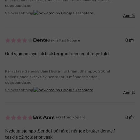
Recensionen skrevs av Julie Helene för 8 månader sedan |
cocopanda.no
Se översättning
Anmäl
0
Bekräftad köpare
Bente
God sjampo,mye lukt,lukter godt men er litt mye lukt.
Kérastase Genesis Bain Hydra-Fortifiant Shampoo 250ml
Recensionen skrevs av Bente för 9 månader sedan |
cocopanda.no
Se översättning
Anmäl
0
Bekräftad köpare
Brit Ann
Nydelig sjampo .Ser det på håret når jeg bruker denne.1
teskje x2 holder pr vask