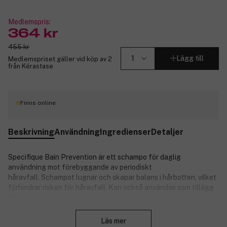
Medlemspris:
364 kr
455 kr
Lägg till
Medlemspriset gäller vid köp av 2
från Kérastase
Finns online
Beskrivning
Användning
Ingredienser
Detaljer
Specifique Bain Prevention är ett schampo för daglig
användning mot förebyggande av periodiskt
håravfall.
Schampot lugnar och skapar balans i hårbotten, vilket
förhindrar risken för håravfall. Kan också användas som tillägg
tillsammans med behandling mot håravfall.
Stäng
Läs mer