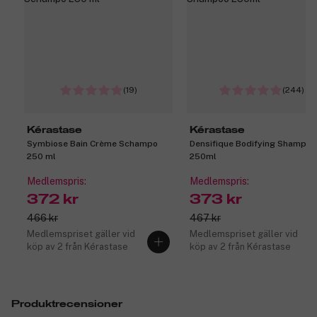
(19)
(244)
Kérastase
Kérastase
Symbiose Bain Crème Schampo
Densifique Bodifying Shampoo
250 ml
250ml
Medlemspris:
Medlemspris:
372 kr
373 kr
466 kr
467 kr
Medlemspriset gäller vid
Medlemspriset gäller vid
köp av 2 från Kérastase
köp av 2 från Kérastase
Produktrecensioner