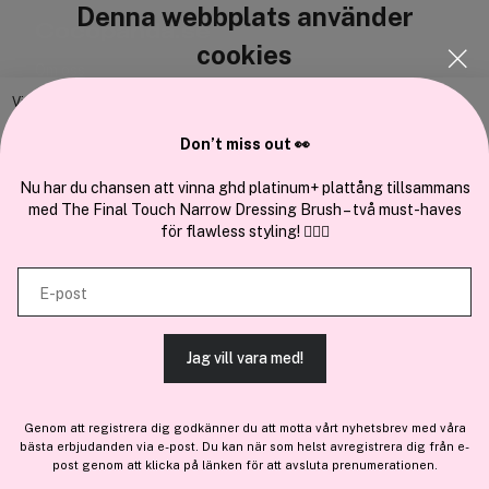
Denna webbplats använder
Cocopanda.se
cookies
Om oss
Bli medlem
Vi använder enhetsidentifierare för att anpassa innehållet och
annonserna till användarna, tillhandahålla funktioner för sociala medier
Samarbeta med oss
Don’t miss out 👀
och analysera vår trafik. Vi vidarebefordrar även sådana identifierare
och annan information från din enhet till de sociala medier och annons-
Nu har du chansen att vinna ghd platinum+ plattång tillsammans
med The Final Touch Narrow Dressing Brush – två must-haves
och analysföretag som vi samarbetar med. Dessa kan i sin tur
för flawless styling! 💇‍♀️✨
kombinera informationen med annan information som du har
En del av
Brandsdal Group AS
tillhandahållit eller som de har samlat in när du har använt deras
E-post
tjänster.
För personlig vägledning om professionella hårprodukter, klicka
här
.
Jag vill vara med!
TILLÅT ALLA COOKIES
Genom att registrera dig godkänner du att motta vårt nyhetsbrev med våra
bästa erbjudanden via e-post. Du kan när som helst avregistrera dig från e-
VISA DETALJER
post genom att klicka på länken för att avsluta prenumerationen.