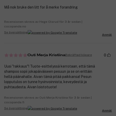
Må nok bruke den litt for å merke forandring
Recensionen skrevs av Hege Olsrud för 3 år sedan |
cocopanda.no
Se översättning
Anmäl
0
Bekräftad köpare
Outi Merja Kristiina
Uusi "rakkaus"! Tuote-esittelyssä kerrotaan, että tämä
shampoo sopii jokapäiväiseen pesuun ja se on erittäin
hellä päänahalle. Aivan tämä pitää paikkansa! Pesun
lopputulos on tunne hyvinvoinnista, keveydestä ja
puhtaudesta. Aivan loistotuote!
Recensionen skrevs av Outi Merja Kristiina för 3 år sedan |
cocopanda.fi
Se översättning
Anmäl