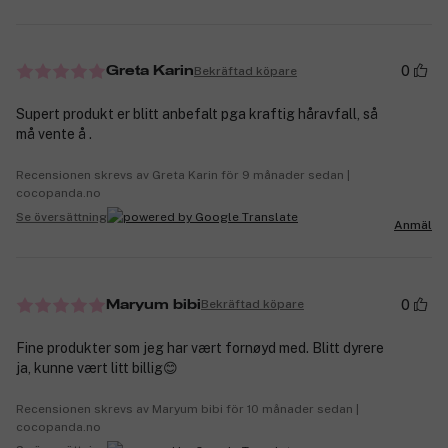
0
Bekräftad köpare
Greta Karin
Supert produkt er blitt anbefalt pga kraftig håravfall, så
må vente å .
Recensionen skrevs av Greta Karin för 9 månader sedan |
cocopanda.no
Se översättning
Anmäl
0
Bekräftad köpare
Maryum bibi
Fine produkter som jeg har vært fornøyd med. Blitt dyrere
ja, kunne vært litt billig😊
Recensionen skrevs av Maryum bibi för 10 månader sedan |
cocopanda.no