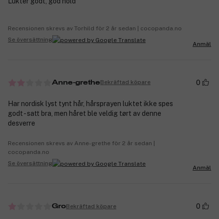
Lukter godt, god hold
Recensionen skrevs av Torhild för 2 år sedan | cocopanda.no
Se översättning
Anmäl
0
Bekräftad köpare
Anne-grethe
Har nordisk lyst tynt hår, hårsprayen luktet ikke spes
godt - satt bra, men håret ble veldig tørt av denne
desverre
Recensionen skrevs av Anne-grethe för 2 år sedan |
cocopanda.no
Se översättning
Anmäl
0
Bekräftad köpare
Gro