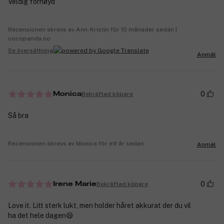
Veldig fornøyd
Recensionen skrevs av Ann-Kristin för 10 månader sedan |
cocopanda.no
Se översättning
Anmäl
0
Bekräftad köpare
Monica
Så bra
Recensionen skrevs av Monica för ett år sedan
Anmäl
0
Bekräftad köpare
Irene Marie
Love it. Litt sterk lukt, men holder håret akkurat der du vil
ha det hele dagen😄