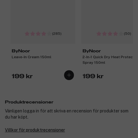
(285)
(50)
ByNoor
ByNoor
Leave-In Cream 150ml
2-In-1 Quick Dry Heat Protecti
Spray 150ml
199 kr
199 kr
Produktrecensioner
Vänligen logga in för att skriva en recension för produkter som
du har köpt.
Villkor för produktrecensioner