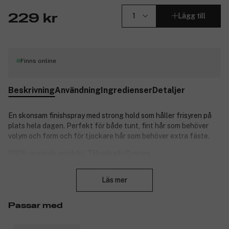
Lägg till
229 kr
Finns online
Beskrivning
Användning
Ingredienser
Detaljer
En skonsam finishspray med strong hold som håller frisyren på
plats hela dagen. Perfekt för både tunt, fint hår som behöver
volym och form och för tjockare hår som behöver extra fäste.
100% vegansk produkt. Tillverkad i Sverige.
Stäng
Doft: Fruit Punch.
Läs mer
Produktnummer:
Passar med
3083901