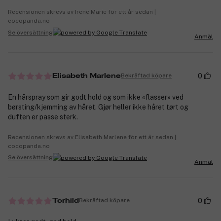
Recensionen skrevs av Irene Marie för ett år sedan |
cocopanda.no
Se översättning
Anmäl
0
Bekräftad köpare
Elisabeth Marlene
En hårspray som gir godt hold og som ikke «flasser» ved
børsting/kjemming av håret. Gjør heller ikke håret tørt og
duften er passe sterk.
Recensionen skrevs av Elisabeth Marlene för ett år sedan |
cocopanda.no
Se översättning
Anmäl
0
Bekräftad köpare
Torhild