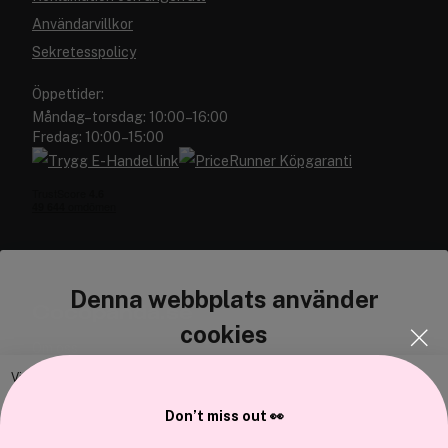
Användarvillkor
Sekretesspolicy
Öppettider:
Måndag–torsdag: 10:00–16:00
Fredag: 10:00–15:00
Denna webbplats använder
Cocopanda.se
cookies
Om oss
Bli medlem
Vi använder enhetsidentifierare för att anpassa innehållet och
annonserna till användarna, tillhandahålla funktioner för sociala medier
Samarbeta med oss
Don’t miss out 👀
och analysera vår trafik. Vi vidarebefordrar även sådana identifierare