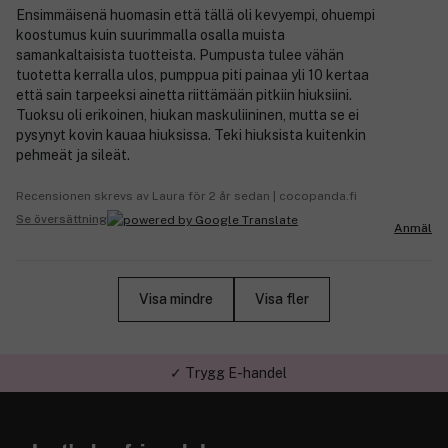
Ensimmäisenä huomasin että tällä oli kevyempi, ohuempi
koostumus kuin suurimmalla osalla muista
samankaltaisista tuotteista. Pumpusta tulee vähän
tuotetta kerralla ulos, pumppua piti painaa yli 10 kertaa
että sain tarpeeksi ainetta riittämään pitkiin hiuksiini.
Tuoksu oli erikoinen, hiukan maskuliininen, mutta se ei
pysynyt kovin kauaa hiuksissa. Teki hiuksista kuitenkin
pehmeät ja sileät.
Recensionen skrevs av Laura för 2 år sedan | cocopanda.fi
Se översättning
Anmäl
Visa mindre
Visa fler
✓ Trygg E-handel