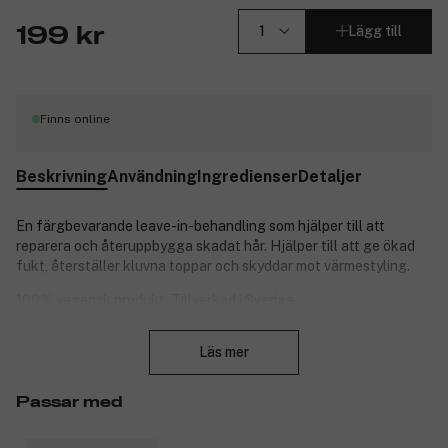
Lägg till
199 kr
Finns online
Beskrivning
Användning
Ingredienser
Detaljer
En färgbevarande leave-in-behandling som hjälper till att
reparera och återuppbygga skadat hår. Hjälper till att ge ökad
fukt, återställer kluvna toppar och skyddar mot värmestyling.
100% vegansk produkt. Tillverkad i Sverige.
Stäng
Doft: Blueberry Cedarwood Vanilla
Läs mer
Produktnummer:
3083898
Passar med