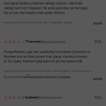
men gillar ändå produkten väldigt mycket. Håret blir
väldigt lent och följsamt. De enda som drar ner betyget
lite är just den starka, men goda, doften.
Recensionen skrevs av Ellen för 7 månader sedan
Anmäl
0
Bekräftad köpare
Therese
Pumpeflasken gjør det vanskelig for kremen å komme ut.
Kommer kun en liten skvett hver gang. Kanskje kremen
er for tjukk. Kremen hjalp bare litt på mitt bleket hår
Recensionen skrevs av Therese för ett år sedan | cocopanda.no
Se översättning
Anmäl
0
Bekräftad köpare
Izabela