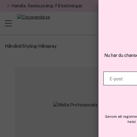
✓ Handla. Samla poäng. Få belöningar.
✓ Betala med fa
Hårvård
/
Styling
/
Hårspray
Nu har du chans
E-post
Genom att registre
helst