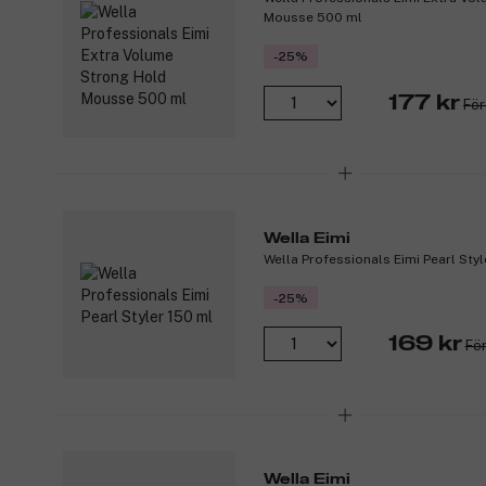
Mousse 500 ml
-25%
177 kr
För
Wella Eimi
Wella Professionals Eimi Pearl Styl
-25%
169 kr
För
Wella Eimi