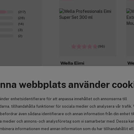
(217)
(28)
(14)
(3)
(2)
(96)
Wella Eimi
We
Wella Professionals Eimi Super
Wel
Set 300 ml
Vol
500
nna webbplats använder cook
160 kr
17
Tidigare 214 kr
Tid
änder enhetsidentifierare för att anpassa innehållet och annonserna till
0
arna, tillhandahålla funktioner för sociala medier och analysera vår trafik. 
-25%
-2
befordrar även sådana identifierare och annan information från din enhet ti
la medier och annons- och analysföretag som vi samarbetar med. Dessa kan 
mbinera informationen med annan information som du har tillhandahållit el