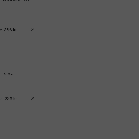
e: 236 kr
er 150 ml
e: 226 kr