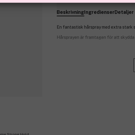
Beskrivning
Ingredienser
Detaljer
En fantastisk hårspray med extra stark 
Hårsprayen är framtagen för att skydda 
Användning: Håll hårsprayen en armläng
styla tills du uppnår önskad frisyr.
Produktnummer:
3065773
lume Strong Hold