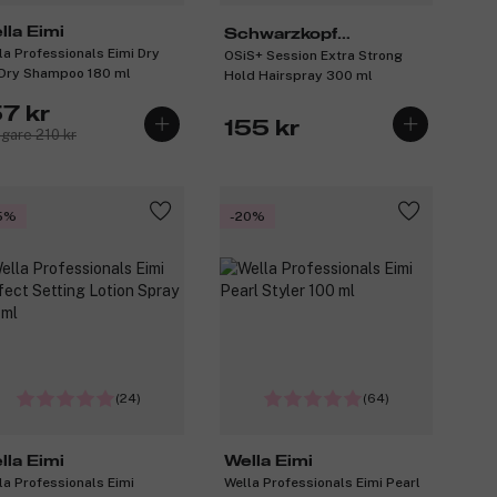
lla Eimi
Schwarzkopf
la Professionals Eimi Dry
OSiS+ Session Extra Strong
Professional
Dry Shampoo 180 ml
Hold Hairspray 300 ml
57 kr
155 kr
igare 210 kr
5%
-20%
(24)
(64)
lla Eimi
Wella Eimi
la Professionals Eimi
Wella Professionals Eimi Pearl