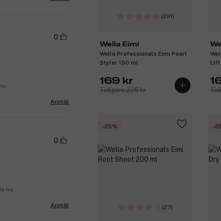
(291)
0
Wella Eimi
We
Wella Professionals Eimi Pearl
Wel
Styler 150 ml
Lif
169 kr
1
.no
Tidigare 226 kr
Tid
Anmäl
-25%
-2
0
da.no
Anmäl
(27)