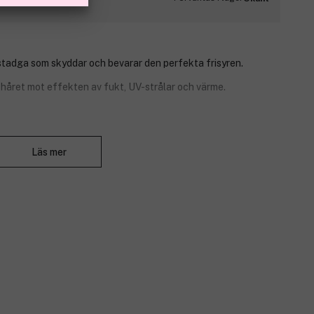
stadga som skyddar och bevarar den perfekta frisyren.
håret mot effekten av fukt, UV-strålar och värme.
d bort från håret (ca 30–40cm), spraya önskad mängd och
Stäng
Läs mer