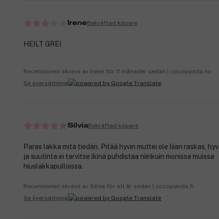
Bekräftad köpare
Irene
HEILT GREI
Recensionen skrevs av Irene för 11 månader sedan | cocopanda.no
Se översättning
Bekräftad köpare
Silvia
Paras lakka mitä tiedän. Pitää hyvin muttei ole liian raskas, h
ja suutinta ei tarvitse ikinä puhdistaa niinkuin monissa muissa
hiuslakkapulloissa.
Recensionen skrevs av Silvia för ett år sedan | cocopanda.fi
Se översättning