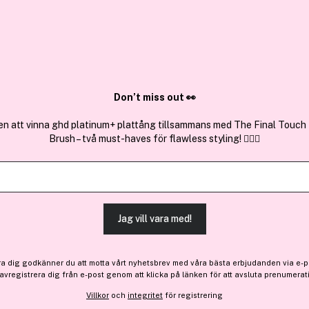
✓ Över 1,5 mil
ktura
✓ Trygg E-handel
Sök bland 25.265 produkter..
Don’t miss out 👀
en att vinna ghd platinum+ plattång tillsammans med The Final Touch
Brush – två must-haves för flawless styling! 💇‍♀️✨
Wella Eimi
Wella Professionals Eimi S
(264)
Läs produktrecensione
Jag vill vara med!
177 kr
Före: 236 kr
ra dig godkänner du att motta vårt nyhetsbrev med våra bästa erbjudanden via e-p
Tillfälligt slut
 avregistrera dig från e-post genom att klicka på länken för att avsluta prenumerat
Villkor
och
integritet
för registrering
Tillfälligt slut