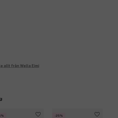
e allt från Wella Eimi
g
5%
-25%