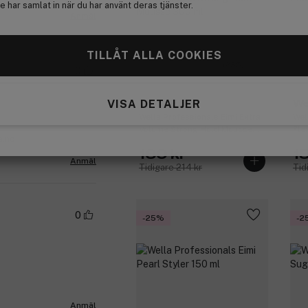
 har samlat in när du har använt deras tjänster.
Anmäl
TILLÅT ALLA COOKIES
(235)
0
VISA DETALJER
Wella Eimi
We
Wella Professionals Eimi Extra
Wel
Volume Strong Hold Mousse
Fle
a.no
300 ml
160 kr
1
Anmäl
Tidigare 214 kr
Tid
0
-25%
-2
Anmäl