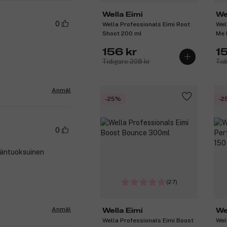
Wella Eimi
We
0
Wella Professionals Eimi Root
Wel
Shoot 200 ml
Me 
156 kr
1
Tidigare 208 kr
Tid
Anmäl
-25%
-2
0
yväntuoksuinen
(27)
Anmäl
Wella Eimi
We
Wella Professionals Eimi Boost
Wel