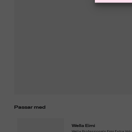
Passar med
Wella Eimi
Wella Professionals Eimi Extra Vo