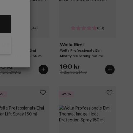
(94)
(33)
lla Eimi
Wella Eimi
la Professionals Eimi
Wella Professionals Eimi
xible Finish Spray 250 ml
Mistify Me Strong 300ml
56 kr
160 kr
igare 208 kr
Tidigare 214 kr
5%
-25%