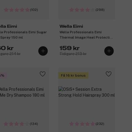
(102)
(298)
lla Eimi
Wella Eimi
la Professionals Eimi Sugar
Wella Professionals Eimi
t Spray 150 ml
Thermal Image Heat Protection
Spray 150 ml
60 kr
159 kr
igare 214 kr
Tidigare 213 kr
5%
Få 16 kr bonus
(134)
(232)