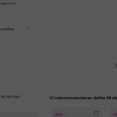
Image Heat
e: 213 kr
S
 du har köpt.
Vi rekommenderar detta till di
-25%
-2