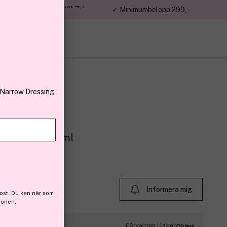
jon kunder – Trustpilot 4,7
✓ Minimumbelopp 299,-
av 5
 Narrow Dressing
uper Set 500 ml
r (148)
Informera mig
ost. Du kan när som
ionen.
Förväntas i lager
Okänt