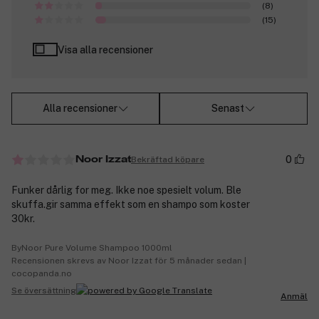
(8)
(15)
Visa alla recensioner
Alla recensioner
Senast
0
Bekräftad köpare
Noor Izzat
Funker dårlig for meg. Ikke noe spesielt volum. Ble
skuffa.gir samma effekt som en shampo som koster
30kr.
ByNoor Pure Volume Shampoo 1000ml
Recensionen skrevs av Noor Izzat för 5 månader sedan |
cocopanda.no
Se översättning
Anmäl