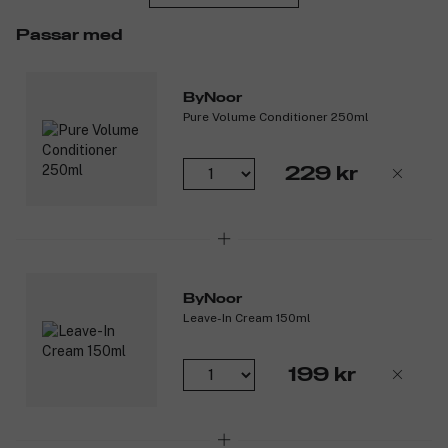
Produktnummer:
Passar med
3083890
ByNoor
Pure Volume Conditioner 250ml
229 kr
ByNoor
Leave-In Cream 150ml
199 kr