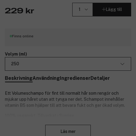
Lägg till
229 kr
Finns online
Volym (ml)
250
Beskrivning
Användning
Ingredienser
Detaljer
Ett Volumeschampo för fint till normalt hår som rengör och
mjukar upp håret utan att tynga ner det. Schampot innehåller
vitamin B5 som hjälper till att bevara fukt och ger ökad volym.
100% veganskt. Tillverkat i Sverige.
Stäng
Doft: Plum Bergamot.
Läs mer