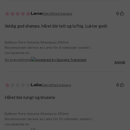
0
Bekräftad köpare
Lene
Veldig god shampo, håret blir lett og luftig. Lukter godt
ByNoor Pure Volume Shampoo 250ml
Recensionen skrevs av Lene för 9 månader sedan |
cocopanda.no
Se översättning
Anmäl
0
Bekräftad köpare
Laila
Håret ble tungt og brusete
ByNoor Pure Volume Shampoo 250ml
Recensionen skrevs av Laila för 10 månader sedan |
cocopanda.no