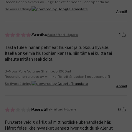
Recensionen skrevs av Hege för ett år sedan | cocopanda.no
Se översättning
Anmäl
1
Bekräftad köpare
Annika
Tästä tulee ihanan pehmeät hiukset ja tuoksuu hyvälle.
Itsellä ongelmia hiuspohjan kanssa, niin tämä ei kuitta tai
aiheuta mitään reaktioita.
ByNoor Pure Volume Shampoo 1000ml
Recensionen skrevs av Annika för ett år sedan | cocopanda.fi
Se översättning
Anmäl
0
Bekräftad köpare
Kjersti
Fungerte veldig dårlig på mitt nordiske ubehandlede hår.
Håret føles ikke nyvasket uansett hvor godt du skyller ut