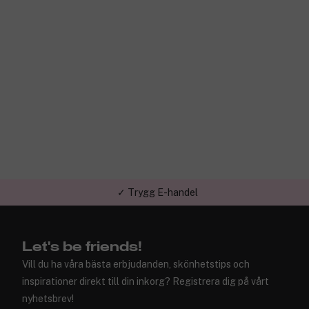
✓ Trygg E-handel
✓ Över 1,5 miljon kunder – Trustpilot 4,7 av 5
Let's be friends!
Vill du ha våra bästa erbjudanden, skönhetstips och
inspirationer direkt till din inkorg? Registrera dig på vårt
nyhetsbrev!