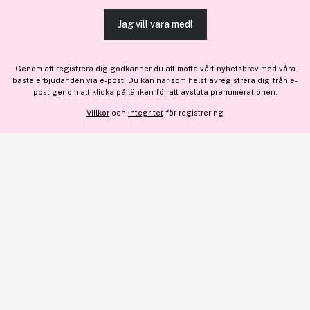
här
.
Jag vill vara med!
TILLÅT ALLA COOKIES
Genom att registrera dig godkänner du att motta vårt nyhetsbrev med våra
bästa erbjudanden via e-post. Du kan när som helst avregistrera dig från e-
VISA DETALJER
post genom att klicka på länken för att avsluta prenumerationen.
Villkor
och
integritet
för registrering