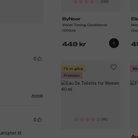
(132)
ByNoor
El
Violet Toning Conditioner
Nou
1000ml
Cle
449 kr
4
0
Få en gåva
Me
Premium
Anmäl
(16)
0
uktighet til
Ar