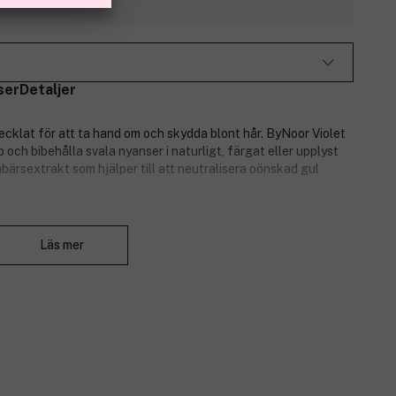
ser
Detaljer
ecklat för att ta hand om och skydda blont hår. ByNoor Violet
 och bibehålla svala nyanser i naturligt, färgat eller upplyst
nbärsextrakt som hjälper till att neutralisera oönskad gul
ige.
Stäng
Läs mer