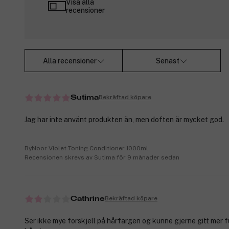
Visa alla
recensioner
Alla recensioner
Senast
Bekräftad köpare
Sutima
Jag har inte använt produkten än, men doften är mycket god.
ByNoor Violet Toning Conditioner 1000ml
Recensionen skrevs av Sutima för 9 månader sedan
Bekräftad köpare
Cathrine
Ser ikke mye forskjell på hårfargen og kunne gjerne gitt mer f