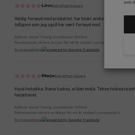
som de
Bekräftad köpare
Linn
Veldig fornøyd med produktet, har brukt andre produkter fra 
tidligere som jeg også har vært fornøyd med.
ByNoor Violet Toning Conditioner 1000ml
Recensionen skrevs av Linn för ett år sedan | cocopanda.no
Se översättning
Bekräftad köpare
Marjo
Hyvä hoitsikka. Ihana tuoksu, ei liian imelä. Tekee hiuksista pe
harjattavat.
ByNoor Violet Toning Conditioner 1000ml
Recensionen skrevs av Marjo för ett år sedan | cocopanda.fi
Se översättning