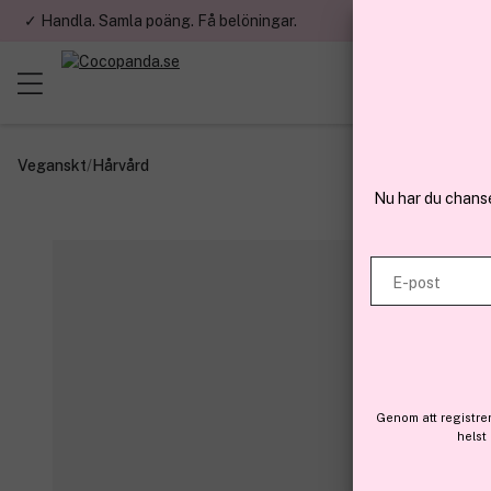
✓ Handla. Samla poäng. Få belöningar.
✓ Betala med fa
Veganskt
/
Hårvård
Nu har du chans
E-post
Genom att registre
helst