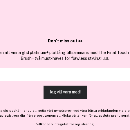
✓ Över 1,5 mil
ktura
✓ Trygg E-handel
Sök bland 25.223 produkter..
Don’t miss out 👀
en att vinna ghd platinum+ plattång tillsammans med The Final Touch
Brush – två must-haves för flawless styling! 💇‍♀️✨
Få 23 kr bonus
ByNoor
Violet Toning Conditioner 
(132)
Läs produktrecensione
Jag vill vara med!
229 kr
ra dig godkänner du att motta vårt nyhetsbrev med våra bästa erbjudanden via e-p
 avregistrera dig från e-post genom att klicka på länken för att avsluta prenumerat
Villkor
och
integritet
för registrering
Finns online