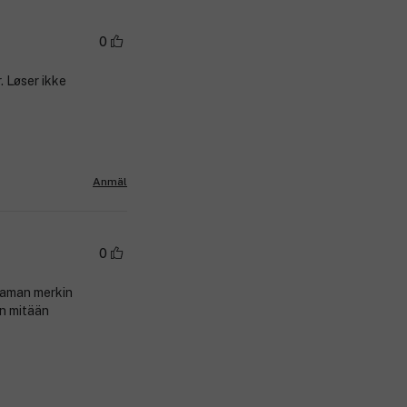
0
. Løser ikke
Anmäl
0
saman merkin
n mitään