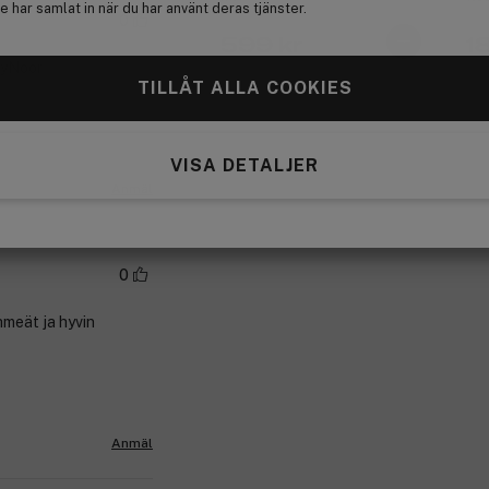
 har samlat in när du har använt deras tjänster.
0
599 kr
1
ByNoor
TILLÅT ALLA COOKIES
VISA DETALJER
Anmäl
0
hmeät ja hyvin
Anmäl