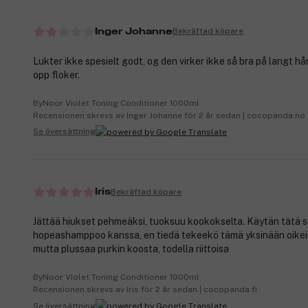
Bekräftad köpare
Inger Johanne
Lukter ikke spesielt godt, og den virker ikke så bra på langt hår
opp floker.
ByNoor Violet Toning Conditioner 1000ml
Recensionen skrevs av Inger Johanne för 2 år sedan | cocopanda.no
Se översättning
Bekräftad köpare
Iris
Jättää hiukset pehmeäksi, tuoksuu kookokselta. Käytän tätä 
hopeashamppoo kanssa, en tiedä tekeekö tämä yksinään oikei
mutta plussaa purkin koosta, todella riittoisa
ByNoor Violet Toning Conditioner 1000ml
Recensionen skrevs av Iris för 2 år sedan | cocopanda.fi
Se översättning