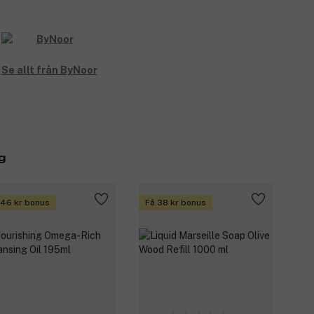
Se allt från ByNoor
g
 46 kr bonus
Få 38 kr bonus