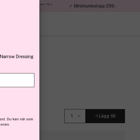
jon kunder – Trustpilot 4,7
✓ Minimumbelopp 299,-
av 5
 Narrow Dressing
250ml
r (75)
Lägg till
ost. Du kan när som
ionen.