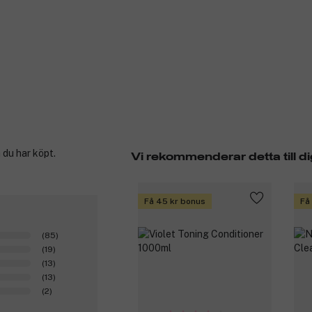
 du har köpt.
Vi rekommenderar detta till di
Få 45 kr bonus
Få
(85)
(19)
(13)
(13)
(2)