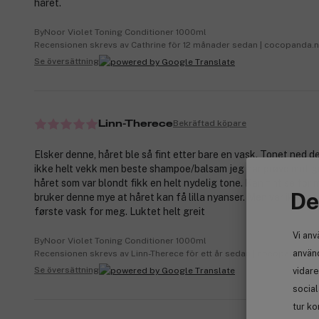
håret.
ByNoor Violet Toning Conditioner 1000ml
Recensionen skrevs av Cathrine för 12 månader sedan | cocopanda.
Se översättning
Bekräftad köpare
Linn-Therece
Elsker denne, håret ble så fint etter bare en vask. Tonet ned de
ikke helt vekk men beste shampoe/balsam jeg har prøvd mot gu
håret som var blondt fikk en helt nydelig tone. Kan fint se for
De
bruker denne mye at håret kan få lilla nyanser. Men var ikke et
første vask for meg. Luktet helt greit
Vi anv
ByNoor Violet Toning Conditioner 1000ml
använd
Recensionen skrevs av Linn-Therece för ett år sedan | cocopanda.no
Se översättning
vidare
socia
tur ko