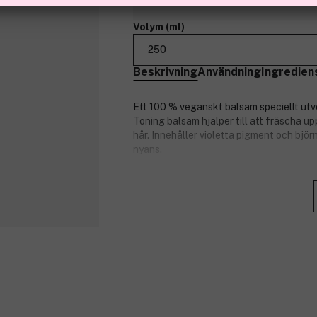
Volym (ml)
250
Beskrivning
Användning
Ingredien
Ett 100 % veganskt balsam speciellt utv
Toning balsam hjälper till att fräscha upp
hår. Innehåller violetta pigment och björ
nyans.
100% vegansk produkt. Tillverkad i Sver
Doft: Coco Fruits.
Produktnummer:
3098830