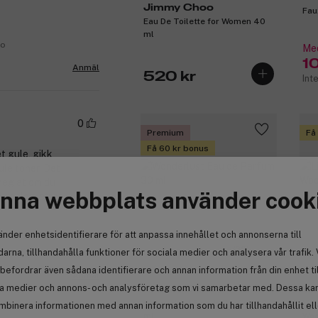
Jimmy Choo
Fau
Eau De Toilette for Women 40
ml
no
Med
1
Anmäl
520 kr
Int
0
Premium
Få
Få 60 kr bonus
t gule, gikk
le toner. Det
 meg at om du
nna webbplats använder cook
 problem etter
änder enhetsidentifierare för att anpassa innehållet och annonserna till
(29)
arna, tillhandahålla funktioner för sociala medier och analysera vår trafik. 
befordrar även sådana identifierare och annan information från din enhet ti
Anmäl
la medier och annons- och analysföretag som vi samarbetar med. Dessa kan 
Michael Kors
Co
Wonderlust Eau de Parfum 30
Liq
Pr
mbinera informationen med annan information som du har tillhandahållit el
ml
Woo