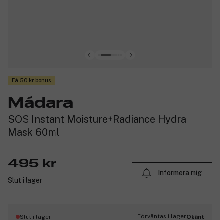
Få 50 kr bonus
Mádara
SOS Instant Moisture+Radiance Hydra
Mask 60ml
495 kr
Informera mig
Slut i lager
Förväntas i lager
Slut i lager
Okänt