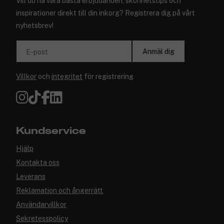
Vill du ha våra bästa erbjudanden, skönhetstips och
inspirationer direkt till din inkorg? Registrera dig på vårt
nyhetsbrev!
Anmäl dig
E-post
Villkor
och
integritet
för registrering
Kundservice
Hjälp
Kontakta oss
Leverans
Reklamation och ångerrätt
Användarvillkor
Sekretesspolicy