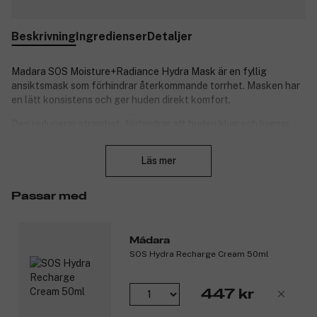
Beskrivning
Ingredienser
Detaljer
Madara SOS Moisture+Radiance Hydra Mask är en fyllig
ansiktsmask som förhindrar återkommande torrhet. Masken har
en lätt konsistens och ger huden direkt komfort.
Den reducerar stramhet, förhindrar att huden kliar och lugnar
ner. Madara SOS Moisture+Radiance Hydra Mask innehåller en
Stäng
mix av nordisk pion, hyaluronsyra och fuktgivande naturligt
Läs mer
socker.
Använd Madara SOS Moisture+Radiance Hydra Mask två gånger
Passar med
i veckan eller när huden känns fuktfattig och stressad.
Applicera på rengjord hud. och låt verka i 15- 20 min.
Mádara
Produktnummer:
3090676
SOS Hydra Recharge Cream 50ml
447 kr