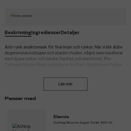
Finns online
Beskrivning
Ingredienser
Detaljer
Anti-rynk ansiktsmask för fina linjer och rynkor. När vi blir äldre
degenereras kollagen och elastin i huden, något som resulterar
med djupa rynkor och mindre fasthet och elasticitet. Pro-
Collagen Marine Mask kombinerar kraften i Kvarts med Padina
Pavonica, normaliserande och regulerande Noni, Moringa och
Stäng
agarnolja för att genast ge en upplyftande effekt och bidrar
med att minska tecken på hudens åldrande. Den förbättrar
Läs mer
hudens elasticitet och ger en fastare och ett mer ungdomligt
utseende.
Passar med
Användning:
Värm upp produkten i handlfatorna och påför på rengjort
Elemis
ansikte och hals.
Aching Muscle Super Soak 400 ml
Låg den verka i 10 minuter, eller för en mer intensiv