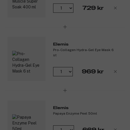
behandlng så kan du låta den ligga över natten.
Ta bort med varmt vatten och använd sedan din vanliga
729 kr
Elemis toner och fuktighetskräm.
För ett maximalt resultat, använd över
Pro-Collagen
Quartz Lift Serum
eller Pro-Collagen Super Serum Elixir.
För en komplett hemmabehandling kan du också exfoliera
huden innan du använder masken.
Använd gärna 2 gånger i veckan.
Elemis
Pro-Collagen Hydra-Gel Eye Mask 6
Produktnummer:
3077724
st
969 kr
Elemis
Papaya Enzyme Peel 50ml
669 kr