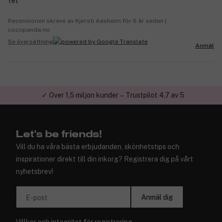
fet
Recensionen skrevs av Kjersti Aasheim för 6 år sedan |
cocopanda.no
Se översättning
Anmäl
✓ Över 1,5 miljon kunder – Trustpilot 4,7 av 5
Let's be friends!
Vill du ha våra bästa erbjudanden, skönhetstips och
inspirationer direkt till din inkorg? Registrera dig på vårt
nyhetsbrev!
Anmäl dig
E-post