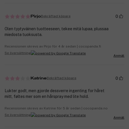
0
Bekräftad köpare
Pirjo
Olen tyytyväinen tuotteeseen, tekee mitä lupaa, plussaa
miedosta tuoksusta.
Recensionen skrevs av Pirjo för 4 år sedan | cocopanda.fi
Se översättning
Anmäl
0
Bekräftad köpare
Katrine
Lukter godt, men gjorde dessverre ingenting for håret
mitt, føltes mer som en hårspray med lite hold.
Recensionen skrevs av Katrine för 5 år sedan | cocopanda.no
Se översättning
Anmäl