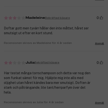
0
Bekräftad köpare
Madeleine
Doftar gott men tyvärr håller den inte måttet, håret ser
smutsigt ut efter en kort stund.
Recensionen skrevs av Madeleine för 4 år sedan
Anmäl
0
Bekräftad köpare
Julia
Har testat många torrschampoon och detta var nog den
som funkat sämst för mig. Hjälpte mig inte alls med
oljighet utan håret kändes bara mer smutsigt. Doften är
stark och påträngande, lite tant/herrparfym över det
hela.
Recensionen skrevs av Julia för 4 år sedan
Anmäl