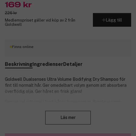
169 kr
226 kr
Lägg till
Medlemspriset gäller vid köp av 2 från
Goldwell
Finns online
Beskrivning
Ingredienser
Detaljer
Goldwell Dualsenses Ultra Volume Bodifying Dry Shampoo för
fint till normalt hår. Ger omedelbart volym genom att absorbera
överflödig olja. Ger håret en frisk glans!
Spraya vid rötterna i torrt hår och massera in. Borsta igenom.
Stäng
Produktnummer:
3087046
Läs mer