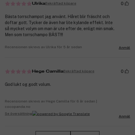
0
Bekräftad köpare
Ulrika
Bästa torrschampot jag använt. Håret blir fräscht och
doftar gott. Tycker de även har lite kylande effekt. Inte
så mycket volym om man är ute efter de, enligt min smak.
Men som torrschampo BÄST!!!
Recensionen skrevs av Ulrika för 5 år sedan
Anmäl
0
Bekräftad köpare
Hege Camilla
God lukt og godt volum.
Recensionen skrevs av Hege Camilla för 6 år sedan |
cocopanda.no
Se översättning
Anmäl