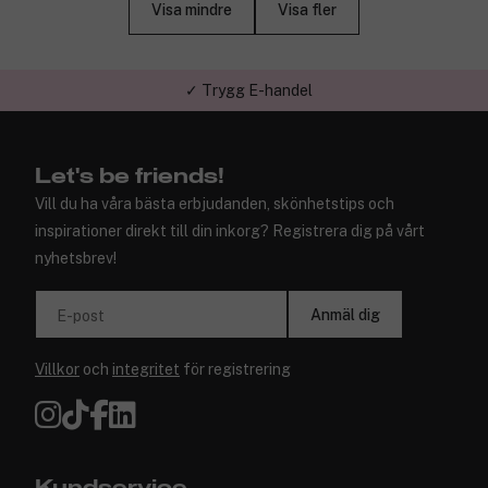
Visa mindre
Visa fler
✓ Trygg E-handel
Let's be friends!
Vill du ha våra bästa erbjudanden, skönhetstips och
inspirationer direkt till din inkorg? Registrera dig på vårt
nyhetsbrev!
Anmäl dig
E-post
Villkor
och
integritet
för registrering