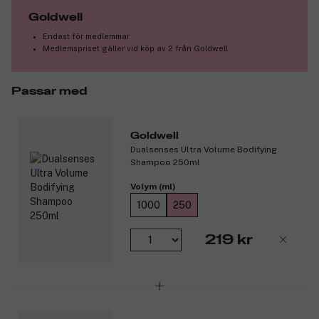
Goldwell
Endast för medlemmar
Medlemspriset gäller vid köp av 2 från Goldwell
Passar med
Goldwell
Dualsenses Ultra Volume Bodifying
Shampoo 250ml
Volym (ml)
1000
250
219 kr