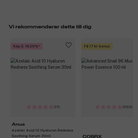
Värt att veta om Elemis produkter:
-innehåller endast av naturliga och aktiva ingredienser
-eteriska oljor från friska växter
-ej testad på djur
Vi rekommenderar detta till dig
-Inga syntetiska färger eller dofter
-Ingen alkohol eller silikon för att uppnå bättre konsistens
Köp 2, få 25%
Få 17 kr bonus
Elemis Anti-Ageing bidrar till att minska rynkor och fina linjer.
Bromsar även hudens åldrande genom att förbättra elasticiteten
i huden och produktionen av kollagen.
Produktnummer:
3077768
(17)
(1133)
Anua
Azelaic Acid 10 Hyaluron Redness
Soothing Serum 30ml
COSRX