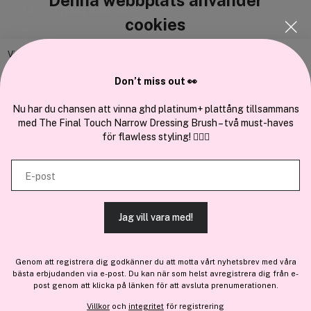
Cocopanda.se
cookies
Om oss
Bli medlem
Vi använder enhetsidentifierare för att anpassa innehållet och
annonserna till användarna, tillhandahålla funktioner för sociala medier
Samarbeta med oss
Don’t miss out 👀
och analysera vår trafik. Vi vidarebefordrar även sådana identifierare
och annan information från din enhet till de sociala medier och annons-
Nu har du chansen att vinna ghd platinum+ plattång tillsammans
med The Final Touch Narrow Dressing Brush – två must-haves
och analysföretag som vi samarbetar med. Dessa kan i sin tur
för flawless styling! 💇‍♀️✨
kombinera informationen med annan information som du har
En del av
Brandsdal Group AS
tillhandahållit eller som de har samlat in när du har använt deras
E-post
tjänster.
För personlig vägledning om professionella hårprodukter, klicka
här
.
Jag vill vara med!
TILLÅT ALLA COOKIES
Genom att registrera dig godkänner du att motta vårt nyhetsbrev med våra
bästa erbjudanden via e-post. Du kan när som helst avregistrera dig från e-
VISA DETALJER
post genom att klicka på länken för att avsluta prenumerationen.
Villkor
och
integritet
för registrering