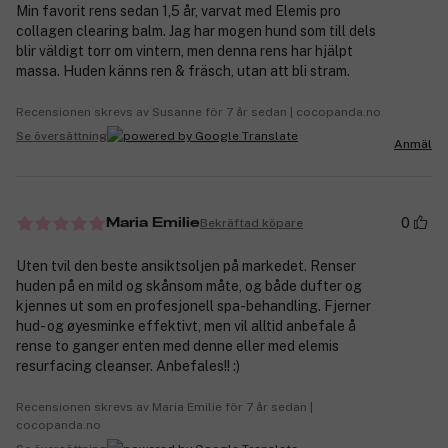
Min favorit rens sedan 1,5 år, varvat med Elemis pro
collagen clearing balm. Jag har mogen hund som till dels
blir väldigt torr om vintern, men denna rens har hjälpt
massa. Huden känns ren & fräsch, utan att bli stram.
Recensionen skrevs av Susanne för 7 år sedan | cocopanda.no
Se översättning
Anmäl
0
Bekräftad köpare
Maria Emilie
Uten tvil den beste ansiktsoljen på markedet. Renser
huden på en mild og skånsom måte, og både dufter og
kjennes ut som en profesjonell spa-behandling. Fjerner
hud- og øyesminke effektivt, men vil alltid anbefale å
rense to ganger enten med denne eller med elemis
resurfacing cleanser. Anbefales!! :)
Recensionen skrevs av Maria Emilie för 7 år sedan |
cocopanda.no