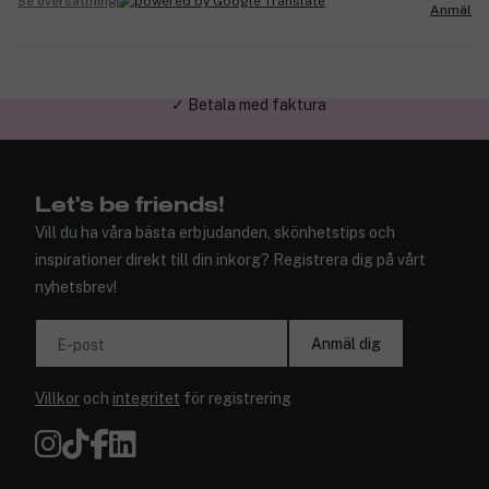
Se översättning
Anmäl
✓ Trygg E-handel
Let's be friends!
Vill du ha våra bästa erbjudanden, skönhetstips och
inspirationer direkt till din inkorg? Registrera dig på vårt
nyhetsbrev!
Anmäl dig
E-post
Villkor
och
integritet
för registrering