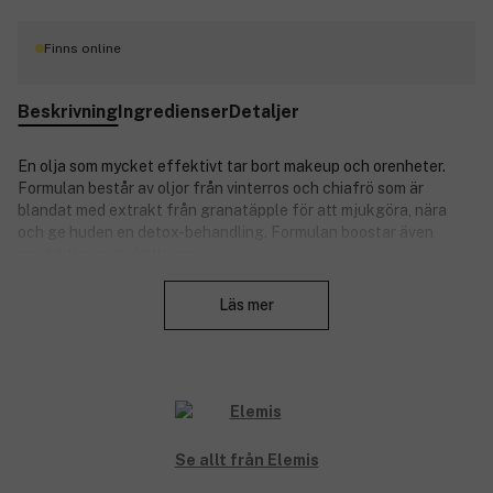
Finns online
Beskrivning
Ingredienser
Detaljer
En olja som mycket effektivt tar bort makeup och orenheter.
Formulan består av oljor från vinterros och chiafrö som är
blandat med extrakt från granatäpple för att mjukgöra, nära
och ge huden en detox-behandling. Formulan boostar även
produktionen av kollagen.
Stäng
Läs mer
Elemis
är den bäst-säljande, lyxösa spa- och hudvårdsserien
från Storbritannien. Med sin unika kombination av naturliga och
ekologiska ingredienser behandlas huden på ett dynamiskt sätt
som ger fantastiska resultat. Elemis använder endast de renaste
terapeutiska ingredienserna från naturen.
Se allt från Elemis
"Skapad av naturen, förfinad av vetenskapen."