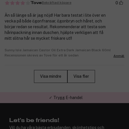
0
Bekräftad köpare
Tove
Än så länge så är jag nöjd! Har bara testat i lite över en
vecka på både ögonfransar, ögonbryn och håret, och
börjar redan se resultat. Rekommenderar att testa som
hårinpackning innan duschen, hjälpte verkligen att få
mitt slitna hår se mycket friskare ut!!
Sunny Isle Jamaican Castor Oil Extra Dark Jamaican Black 60ml
Recensionen skrevs av Tove för ett år sedan
Anmäl
Visa mindre
Visa fler
✓ Trygg E-handel
Let's be friends!
Vill du ha våra bästa erbjudanden, skönhetstips och