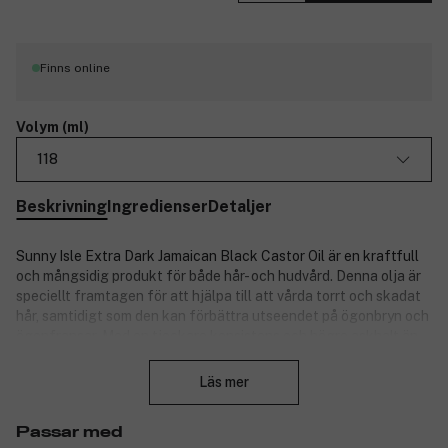
Finns online
Volym (ml)
118
Beskrivning
Ingredienser
Detaljer
Sunny Isle Extra Dark Jamaican Black Castor Oil är en kraftfull
och mångsidig produkt för både hår- och hudvård. Denna olja är
speciellt framtagen för att hjälpa till att vårda torrt och skadat
hår, samtidigt som den kan förbättra utseendet på ögonbryn och
ögonfransar. Med en tjockare konsistens och högre askhalt än
Stäng
den ursprungliga formeln är den idealisk för att ge näring till
hårbotten och behandla torrt eller matt hår.
Läs mer
Egenskaper och fördelar:
Passar med
Ekologisk och autentisk ricinolja, framställd på