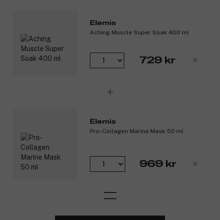
traditionellt jamaicanskt sätt.
Kan främja hälsosam hårväxt för olika hårtyper.
Elemis
Potentiellt användbar för att förbättra utseendet på
Aching Muscle Super Soak 400 ml
ögonfransar och ögonbryn.
Kan fungera som en fuktighetskräm för både hår och hud.
Kan vara lämplig för aknebenägen hud.
729 kr
Rik formula som kan hjälpa till att hantera olika hud- och
hårproblem.
Innehåller inget tillsatt salt.
Produktnummer:
3081856
Elemis
Pro-Collagen Marine Mask 50 ml
969 kr