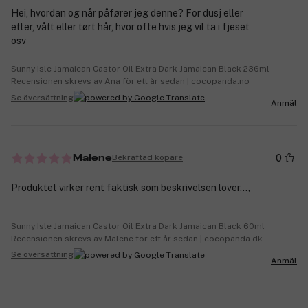
Hei, hvordan og når påfører jeg denne? For dusj eller
etter, vått eller tørt hår, hvor ofte hvis jeg vil ta i fjeset
osv
Sunny Isle Jamaican Castor Oil Extra Dark Jamaican Black 236ml
Recensionen skrevs av Ana för ett år sedan | cocopanda.no
Se översättning
Anmäl
0
Bekräftad köpare
Malene
Produktet virker rent faktisk som beskrivelsen lover…,
Sunny Isle Jamaican Castor Oil Extra Dark Jamaican Black 60ml
Recensionen skrevs av Malene för ett år sedan | cocopanda.dk
Se översättning
Anmäl