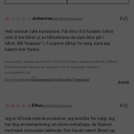
0
Bekräftad köpare
Julianne
Helt sinnsyk tykk konsistens. Får ikke til å fordele i håret
uten å dra håret ut av hårsekkene da oljen ikke glir i
håret. Må "klappes" i. Fungerer dårlig for meg, synd jeg
kjøpte stor flaske.
Sunny Isle Jamaican Castor Oil Extra Dark Jamaican Black 236ml
Recensionen skrevs av Julianne för 5 månader sedan |
cocopanda.no
Se översättning
Anmäl
0
Bekräftad köpare
Elka
Jeg er tilfreds med de produkter, jeg bestilte for nylig. Jeg
har dog en bemærkning om deres emballage, da flasken
med mørk ricinusolie lækkede. Den havde været åbnet og