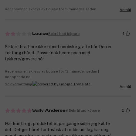
Recensionen skrevs av Louise för 11 månader sedan
Anmäl
1
Bekräftad köpare
Louise
Sikkert bra, bare ikke til mitt nordiske glatte hår. Den er
for tung i håret. Passer nok bedre noen med
tykkere/grovere hår
Recensionen skrevs av Louise för 12 månader sedan |
cocopanda.no
Se översättning
Anmäl
0
Bekräftad köpare
Sally Andersen
Har kun brugt produktet et par gange siden jeg købte
det. Det gør håret fantastisk at redde ud. Jeg har dog
været mere kruset end normalt og ikke været sikker på