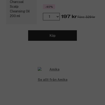
Polyglutaminsyra som förbättrar hårets förmåga att
behålla fukt.
-40%
Biologiskt fermenterat kokosvatten som innehåller olika
elektrolyter, monolaurin, laurinsyra och växthormoner som
197 kr
Före: 329 kr
tillför håret
naturlig fukt.
Blå/gröna alger som tillför essentiella fettsyror,
aminosyror samt vitamin A och betakaroten.
Köp
Havtorn, som är ett av världens mest näringsrika bär för
friskare hår och hårbotten.
Produktnummer:
3274022
Se allt från Amika