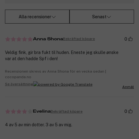
Alla recensioner
Senast
0
Bekräftad köpare
Anna Shona
Veldig fink, gir bra fukt til huden. Eneste jeg skulle ønske
var at den hadde Spf i den!
Recensionen skrevs av Anna Shona för en vecka sedan |
cocopanda.no
Se översättning
Anmäl
0
Bekräftad köpare
Evelina
4 av 5 av min dotter. 3 av 5 av mig.