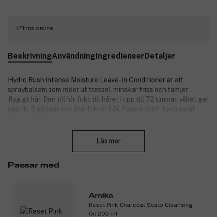
Finns online
Beskrivning
Användning
Ingredienser
Detaljer
Hydro Rush Intense Moisture Leave-In Conditioner är ett
spraybalsam som reder ut trassel, minskar friss och tämjer
flygigt hår. Den tillför fukt till håret i upp till 72 timmar, vilket ger
upp till 3 gånger mer återfuktat hår. Passar torrt, texturerat
eller grovt hår och är färgbevarande. Spraybalsamet är
Stäng
veganskt och utan mineralolja.
Läs mer
Berikad med naturliga extrakt av:
Hyaluronsyra som hjälper torrt hår att dra till sig fukt från
Passar med
luften runt omkring.
Squalane som skyddar håret mot uttorkning, återställer
lipidbarriärer och hjälper till att förhindra fuktförlust
Amika
samtidigt som hårets
Reset Pink Charcoal Scalp Cleansing
smidighet återställs.
Oil 200 ml