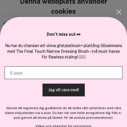
Denna webbplats använder
Cocopanda.se
cookies
Om oss
Bli medlem
Vi använder enhetsidentifierare för att anpassa innehållet och
annonserna till användarna, tillhandahålla funktioner för sociala medier
Samarbeta med oss
Don’t miss out 👀
och analysera vår trafik. Vi vidarebefordrar även sådana identifierare
och annan information från din enhet till de sociala medier och annons-
Nu har du chansen att vinna ghd platinum+ plattång tillsammans
med The Final Touch Narrow Dressing Brush – två must-haves
och analysföretag som vi samarbetar med. Dessa kan i sin tur
för flawless styling! 💇‍♀️✨
kombinera informationen med annan information som du har
En del av
Brandsdal Group AS
tillhandahållit eller som de har samlat in när du har använt deras
E-post
tjänster.
För personlig vägledning om professionella hårprodukter, klicka
här
.
Jag vill vara med!
TILLÅT ALLA COOKIES
Genom att registrera dig godkänner du att motta vårt nyhetsbrev med våra
bästa erbjudanden via e-post. Du kan när som helst avregistrera dig från e-
VISA DETALJER
post genom att klicka på länken för att avsluta prenumerationen.
Villkor
och
integritet
för registrering