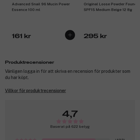
Advanced Snail 96 Mucin Power
Original Loose Powder Founda
Essence 100 ml
SPF15 Medium Beige 12 8g
161 kr
295 kr
Produktrecensioner
Vänligen logga in för att skriva en recension för produkter som
du har köpt.
Villkor för produktrecensioner
4,7
Baserat på 622 betyg
(493)