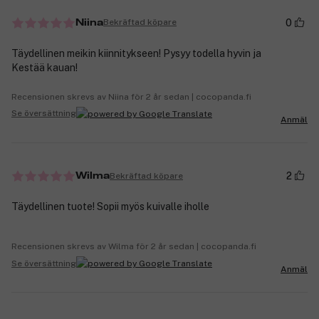
0
Bekräftad köpare
Niina
Täydellinen meikin kiinnitykseen! Pysyy todella hyvin ja
Kestää kauan!
Recensionen skrevs av Niina för 2 år sedan | cocopanda.fi
Se översättning
Anmäl
2
Bekräftad köpare
Wilma
Täydellinen tuote! Sopii myös kuivalle iholle
Recensionen skrevs av Wilma för 2 år sedan | cocopanda.fi
Se översättning
Anmäl