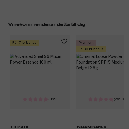
Vi rekommenderar detta till dig
Få 17 kr bonus
Premium
Få 30 kr bonus
(1133)
(2656)
COSRX
bareMinerals