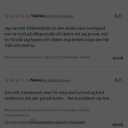
0
Bekräftad köpare
Tabita
Jag var helt förberedd på att den skulle vara överhypad
men är trött på dåliga puder så tänkte att jag provar, och
nu förstår jag hypen och tänker nog endast köpa den här
från och med nu.
Recensionen skrevs av Tabita för 6 månader sedan
Anmäl
0
Bekräftad köpare
Nora
Det står translucent, men for meg med lys hud og kald
undertone, ble den gul på huden… Selve pudderet var bra.
Recensionen skrevs av Nora för 8 månader sedan |
cocopanda.no
Se översättning
Anmäl