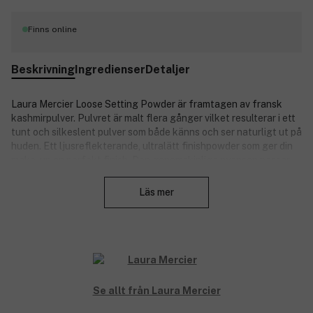
Finns online
Beskrivning
Ingredienser
Detaljer
Laura Mercier Loose Setting Powder är framtagen av fransk
kashmirpulver. Pulvret är malt flera gånger vilket resulterar i ett
tunt och silkeslent pulver som både känns och ser naturligt ut på
huden. Ett ljusreflekterande, ultralätt finishpowder som ger din
make-up en perfekt finish. Den genomskinliga nyansen passar
Stäng
alla hudtoner och smälter perfekt in i huden när den appliceras
för att ge en silkeslen finish. Pudret ger en lätt färg och
Läs mer
täckgrad om du vill använda det på bar hud. Produkten är oljefri.
Produktnummer:
3088770
Se allt från Laura Mercier