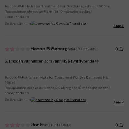
Joico K-PAK Hydrator Treatment For Dry Damaged Hair 1000ml
Recensionen skrevs av Marit för 10 månader sedan |
cocopanda.no
Se översättning
Anmäl
0
Bekräftad köpare
Hanne B Søberg
Sjampoen var nesten som vann!!!!Så tyntflytende 👎
Joico K-PAK Intense Hydrator Treatment For Dry Damaged Hair
250ml
Recensionen skrevs av Hanne B Søberg för 10 månader sedan |
cocopanda.no
Se översättning
Anmäl
0
Bekräftad köpare
Unni