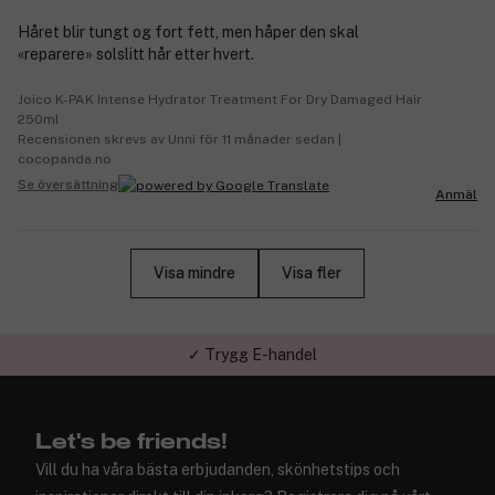
Håret blir tungt og fort fett, men håper den skal
«reparere» solslitt hår etter hvert.
Joico K-PAK Intense Hydrator Treatment For Dry Damaged Hair
250ml
Recensionen skrevs av Unni för 11 månader sedan |
cocopanda.no
Se översättning
Anmäl
Visa mindre
Visa fler
✓ Trygg E-handel
Let's be friends!
Vill du ha våra bästa erbjudanden, skönhetstips och