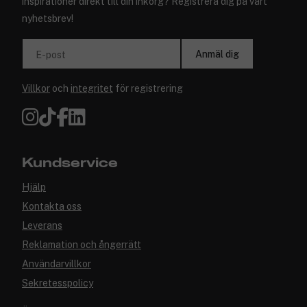
inspirationer direkt till din inkorg? Registrera dig på vårt
nyhetsbrev!
Anmäl dig
E-post
Villkor
och
integritet
för registrering
Kundservice
Hjälp
Kontakta oss
Leverans
Reklamation och ångerrätt
Användarvillkor
Sekretesspolicy