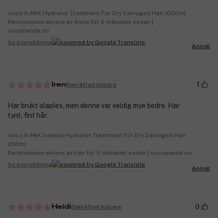
Joico K-PAK Hydrator Treatment For Dry Damaged Hair 1000ml
Recensionen skrevs av Anita för 6 månader sedan |
cocopanda.no
Se översättning
Anmäl
1
Bekräftad köpare
Iren
Har brukt olaplex, men denne var veldig mye bedre. Har
tynt, fint hår.
Joico K-PAK Intense Hydrator Treatment For Dry Damaged Hair
250ml
Recensionen skrevs av Iren för 6 månader sedan | cocopanda.no
Se översättning
Anmäl
0
Bekräftad köpare
Heidi