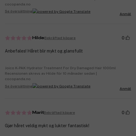
cocopanda.no
Se översättning
Anmäl
0
Bekräftad köpare
Hilde
Anbefales! Håret blir mykt og glansfullt
Joico K-PAK Hydrator Treatment For Dry Damaged Hair 1000ml
Recensionen skrevs av Hilde för 10 månader sedan |
cocopanda.no
Se översättning
Anmäl
0
Bekräftad köpare
Marit
Gjør håret veldig mykt og lukter fantastisk!