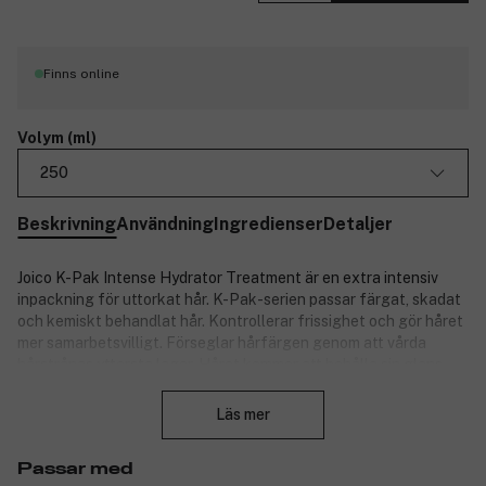
Finns online
Volym (ml)
250
Beskrivning
Användning
Ingredienser
Detaljer
Joico K-Pak Intense Hydrator Treatment är en extra intensiv
inpackning för uttorkat hår. K-Pak-serien passar färgat, skadat
och kemiskt behandlat hår. Kontrollerar frissighet och gör håret
mer samarbetsvilligt.
Förseglar hårfärgen genom att vårda
hårstrånas yttersta lager. Håret kommer att behålla sin glans,
Stäng
elasticitet och integritet längre. En riktig allt-i-ett-produkt.
Läs mer
Innehåller Bio-Advanced Peptide Complex, en unik ny ingrediens
utvecklad av Joico. Bio-Advanced Peptide Complex™ efterliknar
peptidkedjan i håret exakt och kan på så vis skydda och reparera
Passar med