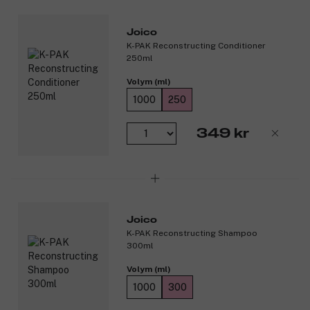
det. Dessutom förhindrar det framtida skador genom att på
molekylärnivå bilda ett slags sköld runt hårets strukturer.
Joico
Produktnummer:
3193931
K-PAK Reconstructing Conditioner
250ml
Volym (ml)
1000
250
349 kr
Joico
K-PAK Reconstructing Shampoo
300ml
Volym (ml)
1000
300