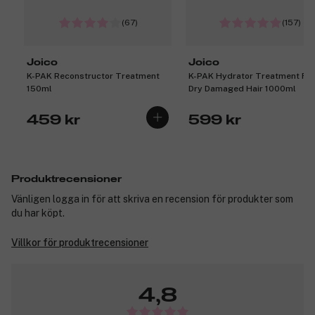
(67)
(157)
Joico
Joico
K-PAK Reconstructor Treatment
K-PAK Hydrator Treatment For
150ml
Dry Damaged Hair 1000ml
459 kr
599 kr
Produktrecensioner
Vänligen logga in för att skriva en recension för produkter som
du har köpt.
Villkor för produktrecensioner
4,8