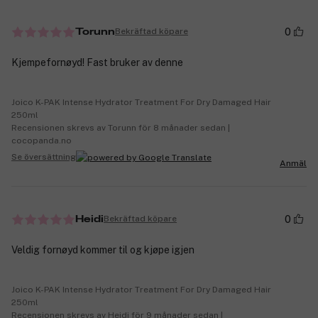
0
Bekräftad köpare
Torunn
Kjempefornøyd! Fast bruker av denne
Joico K-PAK Intense Hydrator Treatment For Dry Damaged Hair
250ml
Recensionen skrevs av Torunn för 8 månader sedan |
cocopanda.no
Se översättning
Anmäl
0
Bekräftad köpare
Heidi
Veldig fornøyd kommer til og kjøpe igjen
Joico K-PAK Intense Hydrator Treatment For Dry Damaged Hair
250ml
Recensionen skrevs av Heidi för 9 månader sedan |