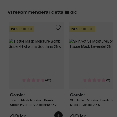
Vi rekommenderar detta till dig
Få 4 kr bonus
Få 4 kr bonus
(42)
(11)
Garnier
Garnier
Tissue Mask Moisture Bomb
SkinActive MoistureBomb Tis
Super-Hydrating Soothing 28g
Mask Lavendel 28 g
40 kr
40 kr