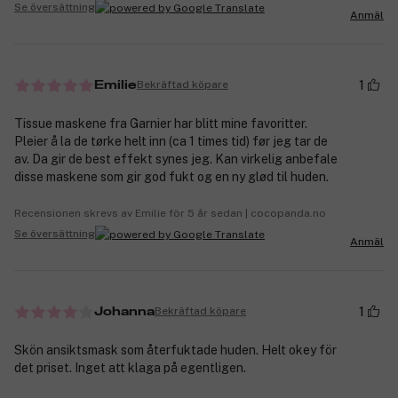
Se översättning
Anmäl
1
Bekräftad köpare
Emilie
Tissue maskene fra Garnier har blitt mine favoritter.
Pleier å la de tørke helt inn (ca 1 times tid) før jeg tar de
av. Da gir de best effekt synes jeg. Kan virkelig anbefale
disse maskene som gir god fukt og en ny glød til huden.
Recensionen skrevs av Emilie för 5 år sedan | cocopanda.no
Se översättning
Anmäl
1
Bekräftad köpare
Johanna
Skön ansiktsmask som återfuktade huden. Helt okey för
det priset. Inget att klaga på egentligen.