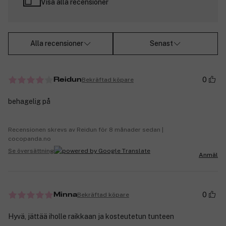
Visa alla recensioner
Alla recensioner
Senast
0
Bekräftad köpare
Reidun
behagelig på
Recensionen skrevs av Reidun för 8 månader sedan |
cocopanda.no
Se översättning
Anmäl
0
Bekräftad köpare
Minna
Hyvä, jättää iholle raikkaan ja kosteutetun tunteen