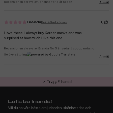
Recensionen skrevs av Johanna för 5 år sedan
Anmäl
0
Bekräftad köpare
Brenda
I love these. I always buy Korean masks and was
surprised at how much I like this one.
Recensionen skrevs av Brenda för 5 år sedan | cocopanda.no
Se översättning
Anmäl
✓ Trygg E-handel
Let's be friends!
Vill du ha våra bästa erbjudanden, skönhetstips och