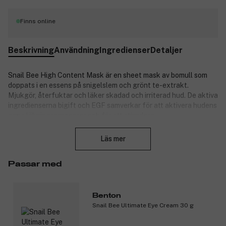
Finns online
Beskrivning
Användning
Ingredienser
Detaljer
Snail Bee High Content Mask är en sheet mask av bomull som
doppats i en essens på snigelslem och grönt te-extrakt.
Mjukgör, återfuktar och läker skadad och irriterad hud. De aktiva
ingredienserna bigift och EGF samverkar för att aktivera hudens
egna läkningsprocesser och för att stimulera
Stäng
kollagenproduktionen. Masken passar alla hudtyper, inklusive
känslig och aknebenägen hud. Perfekt när du vill lindra akne
Läs mer
eller ge torr och irriterad hud lite extra näring.
Huvudingredienserna är:
Passar med
Snigelslem: en riktig hudvårdshjälte och en av de mest
populära ingredienserna i koreansk hudvård. Har en
Benton
antiinflammatorisk, bakteriedödande, läkande och
Snail Bee Ultimate Eye Cream 30 g
fuktgivande effekt på alla hudtyper, inklusive känslig och
aknebenägen hud.