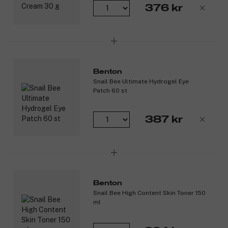
Bigift: reparerar huden och motverkar ålderstecken.
376 kr
Giftet lurar huden att tro att den blivit stucken av ett bi,
vilket ökar blodcirkulationen i området samt aktiverar
kollagen- och elastinproduktionen. Bigift är dessutom
effektivt mot hyperpigmentering och akneärr.
Regelbunden användning leder till förbättrad hudstruktur.
EGF: växtbaserad cellaktivator som bekämpar
Benton
ålderstecken genom att stimulera cellförnyelsen.
Snail Bee Ultimate Hydrogel Eye
Aloe vera-juice: svalkar, läker samt lindrar irritation och
Patch 60 st
inflammationer.
Grönt te-extrakt: rikt på antioxidanter, dämpar
inflammationer.
387 kr
Produktnummer:
3211390
Benton
Snail Bee High Content Skin Toner 150
ml