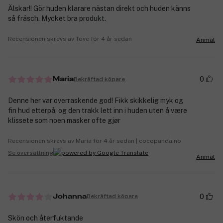
Älskar!! Gör huden klarare nästan direkt och huden känns
så fräsch. Mycket bra produkt.
Recensionen skrevs av Tove för 4 år sedan
Anmäl
0
Bekräftad köpare
Maria
Denne her var overraskende god! Fikk skikkelig myk og
fin hud etterpå, og den trakk lett inn i huden uten å være
klissete som noen masker ofte gjør
Recensionen skrevs av Maria för 4 år sedan | cocopanda.no
Se översättning
Anmäl
0
Bekräftad köpare
Johanna
Skön och återfuktande