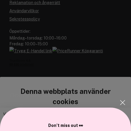
Reklamation och ångerrätt
Användarvillkor
Sekretesspolicy
Öppettider:
Måndag–torsdag: 10:00–16:00
Fredag: 10:00–15:00
Denna webbplats använder
Cocopanda.se
cookies
Om oss
Bli medlem
Vi använder enhetsidentifierare för att anpassa innehållet och
annonserna till användarna, tillhandahålla funktioner för sociala medier
Samarbeta med oss
Don’t miss out 👀
och analysera vår trafik. Vi vidarebefordrar även sådana identifierare