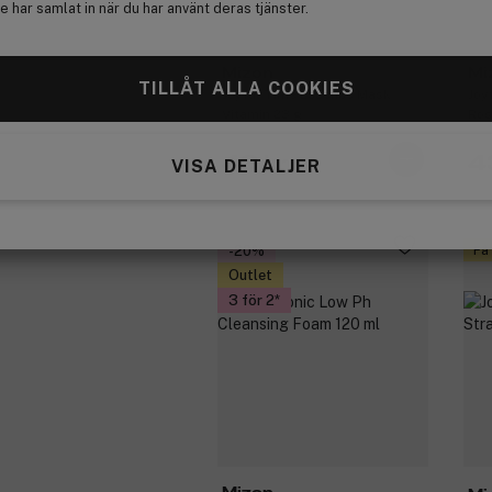
 har samlat in när du har använt deras tjänster.
Mizon
Mi
TILLÅT ALLA COOKIES
Joyful Time Essence Mask
Joy
Vitamin 23 g
Ros
43 kr
4
VISA DETALJER
-20%
Få
Outlet
3 för 2