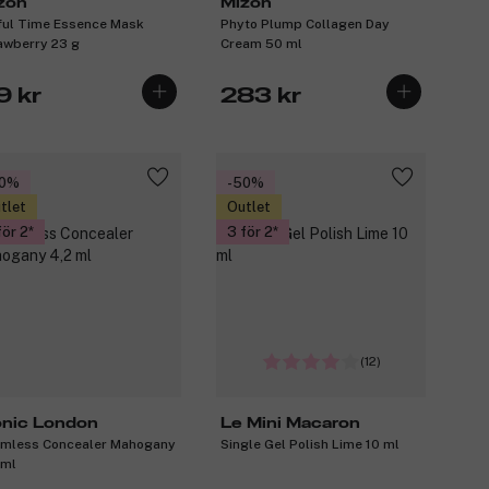
zon
Mizon
ful Time Essence Mask
Phyto Plump Collagen Day
awberry 23 g
Cream 50 ml
9 kr
283 kr
30%
-50%
tlet
Outlet
för 2
3 för 2
(12)
onic London
Le Mini Macaron
mless Concealer Mahogany
Single Gel Polish Lime 10 ml
 ml