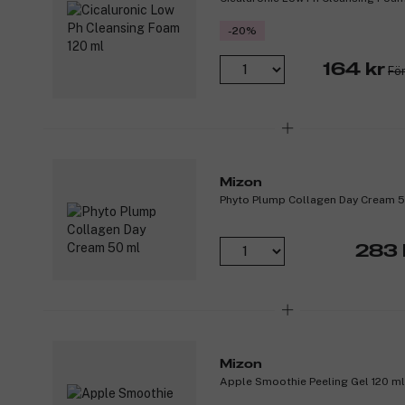
-20%
164 kr
För
Mizon
Phyto Plump Collagen Day Cream 
283 
Mizon
Apple Smoothie Peeling Gel 120 ml