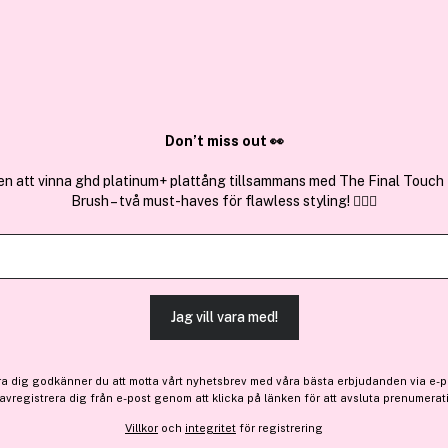
✓ Över 1,5 mil
ktura
✓ Trygg E-handel
Sök bland 25.246 produkter..
Don’t miss out 👀
en att vinna ghd platinum+ plattång tillsammans med The Final Touch
Brush – två must-haves för flawless styling! 💇‍♀️✨
Få 10% bonus
Mizon
Joyful Time Essence Mask
Jag vill vara med!
43 kr
ra dig godkänner du att motta vårt nyhetsbrev med våra bästa erbjudanden via e-p
 avregistrera dig från e-post genom att klicka på länken för att avsluta prenumerat
Finns online
Villkor
och
integritet
för registrering