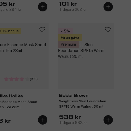
05 kr
101 kr
igare 294 kr
Tidigare 202 kr
 10% bonus
-15%
Få en gåva
Premium
(192)
Bobbi Brown
lika Holika
Weightless Skin Foundation
e Essence Mask Sheet
SPF15 Warm Walnut 30 ml
en Tea 23ml
538 kr
8 kr
Tidigare 633 kr