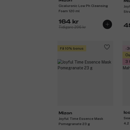
Mizon
Mi
Cicaluronic Low Ph Cleansing
Joy
Foam 120 ml
Str
164 kr
4
Tidigare 206 kr
Få 10% bonus
-
Ou
3 
Ic
Mizon
Sea
Joyful Time Essence Mask
4,2
Pomegranate 23 g