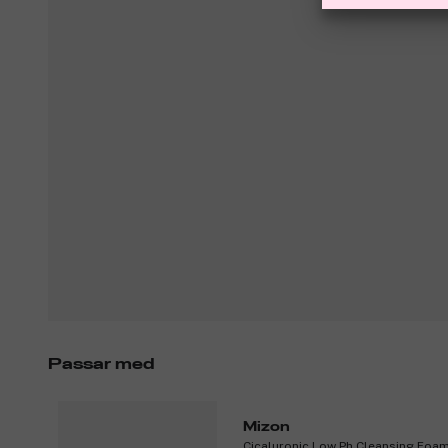
Passar med
Mizon
Cicaluronic Low Ph Cleansing Foam