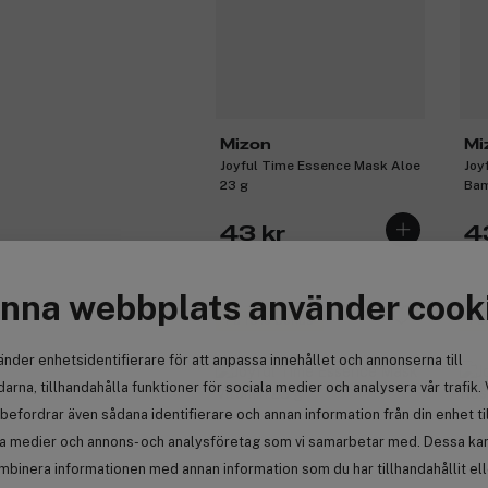
Mizon
Mi
Joyful Time Essence Mask Aloe
Joy
23 g
Bam
43 kr
4
nna webbplats använder cook
Få 10% bonus
Få
änder enhetsidentifierare för att anpassa innehållet och annonserna till
arna, tillhandahålla funktioner för sociala medier och analysera vår trafik. 
befordrar även sådana identifierare och annan information från din enhet ti
la medier och annons- och analysföretag som vi samarbetar med. Dessa kan 
mbinera informationen med annan information som du har tillhandahållit el