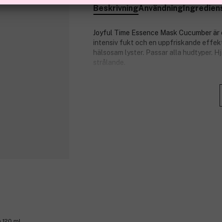
Beskrivning
Användning
Ingredien
Joyful Time Essence Mask Cucumber är 
intensiv fukt och en uppfriskande effekt.
hälsosam lyster. Passar alla hudtyper. H
strålande.
Produktnummer:
3307257
 120 ml