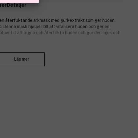
ser
Detaljer
en återfuktande arkmask med gurkextrakt som ger huden
 Denna mask hjälper till att vitalisera huden och ger en
jälper till att lugna och återfukta huden och gör den mjuk och
Stäng
Läs mer