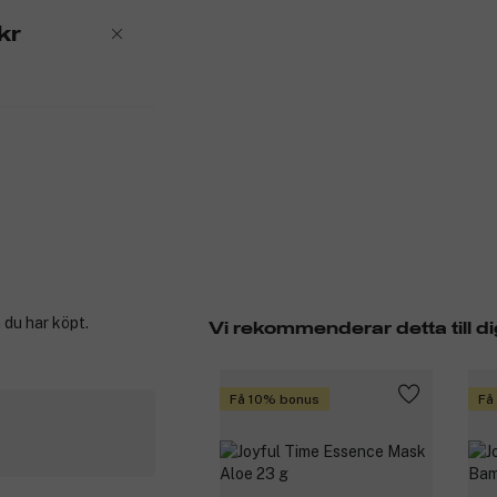
kr
 du har köpt.
Vi rekommenderar detta till di
Få 10% bonus
Få