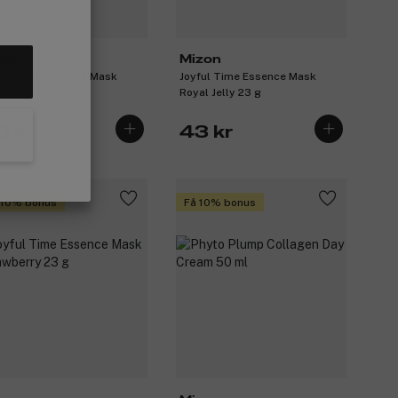
zon
Mizon
ful Time Essence Mask
Joyful Time Essence Mask
e 23 g
Royal Jelly 23 g
3 kr
43 kr
 10% bonus
Få 10% bonus