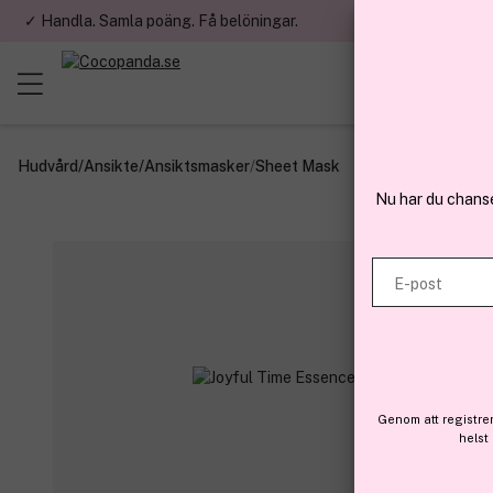
✓ Handla. Samla poäng. Få belöningar.
✓ Betala med fa
Hudvård
/
Ansikte
/
Ansiktsmasker
/
Sheet Mask
Nu har du chans
E-post
Genom att registre
helst