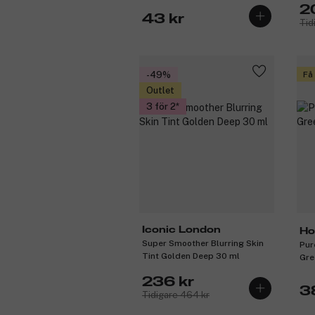
2
43 kr
Tid
-49%
Få
Outlet
3 för 2
Iconic London
Ho
Super Smoother Blurring Skin
Pur
Tint Golden Deep 30 ml
Gre
236 kr
3
Tidigare 464 kr