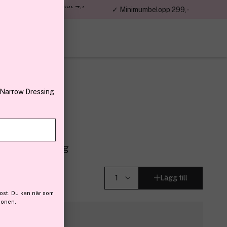
jon kunder – Trustpilot 4,7
✓ Minimumbelopp 299,-
av 5
 Narrow Dressing
 Cucumber 23 g
Lägg till
ost. Du kan när som
ionen.