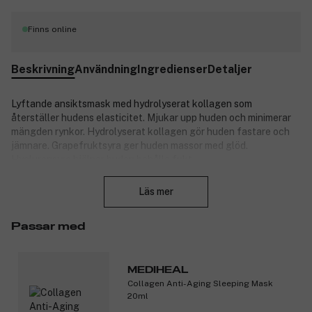
Finns online
Beskrivning
Användning
Ingredienser
Detaljer
Lyftande ansiktsmask med hydrolyserat kollagen som
återställer hudens elasticitet. Mjukar upp huden och minimerar
mängden rynkor. Hydrolyserat kollagen gör huden fastare och
jämnare. Grapefruktsyra ger huden massor med glöd.
Hyaluronsyra hjälper huden behålla fukt.
Stäng
Produktnummer:
3148181
Läs mer
Passar med
MEDIHEAL
Collagen Anti-Aging Sleeping Mask
20ml