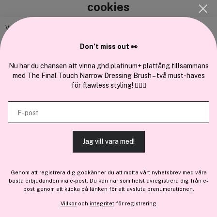
cookies
Om oss
Bli medlem
Vi använder enhetsidentifierare för att anpassa innehållet och
annonserna till användarna, tillhandahålla funktioner för sociala medier
Samarbeta med oss
Don’t miss out 👀
och analysera vår trafik. Vi vidarebefordrar även sådana identifierare
och annan information från din enhet till de sociala medier och annons-
Nu har du chansen att vinna ghd platinum+ plattång tillsammans
med The Final Touch Narrow Dressing Brush – två must-haves
och analysföretag som vi samarbetar med. Dessa kan i sin tur
för flawless styling! 💇‍♀️✨
kombinera informationen med annan information som du har
En del av
Brandsdal Group AS
tillhandahållit eller som de har samlat in när du har använt deras
E-post
tjänster.
För personlig vägledning om professionella hårprodukter, klicka
här
.
Jag vill vara med!
TILLÅT ALLA COOKIES
Genom att registrera dig godkänner du att motta vårt nyhetsbrev med våra
bästa erbjudanden via e-post. Du kan när som helst avregistrera dig från e-
VISA DETALJER
post genom att klicka på länken för att avsluta prenumerationen.
Villkor
och
integritet
för registrering