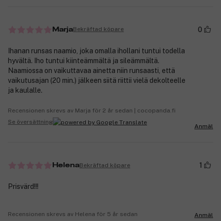
0
Bekräftad köpare
Marja
Ihanan runsas naamio, joka omalla ihollani tuntui todella
hyvältä. Iho tuntui kiinteämmältä ja sileämmältä.
Naamiossa on vaikuttavaa ainetta niin runsaasti, että
vaikutusajan (20 min.) jälkeen siitä riittii vielä dekolteelle
ja kaulalle.
Recensionen skrevs av Marja för 2 år sedan | cocopanda.fi
Se översättning
Anmäl
1
Bekräftad köpare
Helena
Prisvärd!!!
Recensionen skrevs av Helena för 5 år sedan
Anmäl