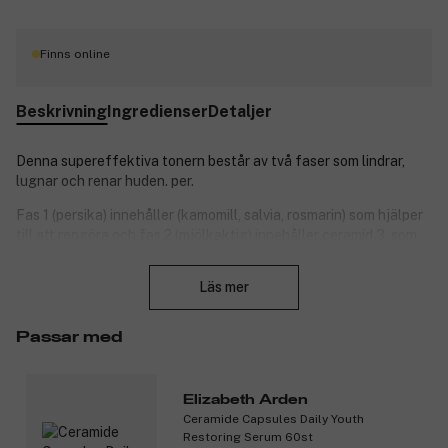
Finns online
Beskrivning
Ingredienser
Detaljer
Denna supereffektiva tonern består av två faser som lindrar,
lugnar och renar huden. per.
Fas 1 (persika) innehåller (kamomill, salvia, rosmarin) som hjälper
till att rengöra och fas 2 (mjölkaktig) innehåller ceramid 3, som
lindrar och lugnar huden. Innehåller ingen parfym, och passar
Stäng
alla hudtyper.
Läs mer
Produktnummer:
3070030
Passar med
Elizabeth Arden
Ceramide Capsules Daily Youth
Restoring Serum 60st