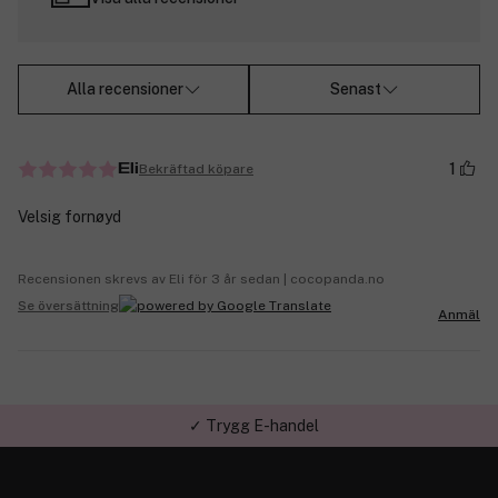
Alla recensioner
Senast
1
Bekräftad köpare
Eli
Velsig fornøyd
Recensionen skrevs av Eli för 3 år sedan | cocopanda.no
Se översättning
Anmäl
✓ Trygg E-handel